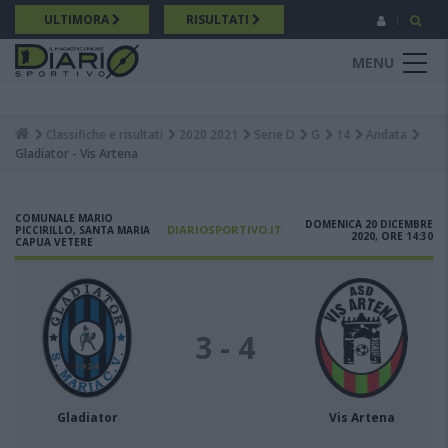
Salta
ULTIMORA
RISULTATI
al
contenuto
MENU
principale
Classifiche e risultati
2020 2021
Serie D
G
14
Andata
Breadcrumb
Gladiator - Vis Artena
COMUNALE MARIO
DOMENICA 20 DICEMBRE
DIARIOSPORTIVO.IT
PICCIRILLO, SANTA MARIA
2020, ORE 14:30
CAPUA VETERE
3 - 4
Gladiator
Vis Artena