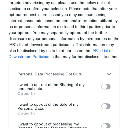
L'Ilva si completa con Markic, Contucci,
targeted advertising by us, please use the below opt-out
Carlucci, Bevilacqua, Solinas, Souare e Galic
section to confirm your selection. Please note that after your
7 Ago 2026
opt-out request is processed you may continue seeing
interest-based ads based on personal information utilized by
us or personal information disclosed to third parties prior to
Il Monastir riparte dai pilastri Masia, Pinna e
your opt-out. You may separately opt-out of the further
Aloia, il primo acquisto è Loru
disclosure of your personal information by third parties on the
7 Ago 2026
IAB’s list of downstream participants. This information may
also be disclosed by us to third parties on the
IAB’s List of
Gran colpo dell'Ossese, per la difesa c'è l'ex
Downstream Participants
that may further disclose it to other
Torres Riccardo Idda
third parties.
7 Ago 2026
Personal Data Processing Opt Outs
Il Monastir 1983 si trasforma da Associazione
I want to opt-out of the Sharing of my
personal data.
Sportiva in Srl
Opted In
7 Ago 2026
I want to opt-out of the Sale of my
Personal Data.
L'Ossese si prepara all'esordio in D: Forzati,
Opted In
Cabrera, Tesio, Limongelli, Bolzicco e tanti
giovani tra i…
I want to opt-out of processing my
7 Ago 2026