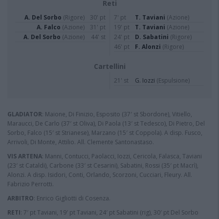
Reti
A. Del Sorbo
(Rigore)
30' pt
7' pt
T. Taviani
(Azione)
A. Falco
(Azione)
31' pt
19' pt
T. Taviani
(Azione)
A. Del Sorbo
(Azione)
44' st
24' pt
D. Sabatini
(Rigore)
46' pt
F. Alonzi
(Rigore)
Cartellini
21' st
G. Iozzi
(Espulsione)
GLADIATOR
: Maione, Di Finizio, Esposito (37′ st Sbordone), Vitiello,
Maraucci, De Carlo (37′ st Oliva), Di Paola (13′ st Tedesco), Di Pietro, Del
Sorbo, Falco (15′ st Strianese), Marzano (15′ st Coppola). A disp. Fusco,
Arrivoli, Di Monte, Attilio. All. Clemente Santonastaso.
VIS ARTENA
: Manni, Contucci, Paolacci, Iozzi, Cericola, Falasca, Taviani
(23′ st Cataldi), Carbone (33′ st Cesarini), Sabatini, Rossi (35′ pt Macrì),
Alonzi. A disp. Isidori, Conti, Orlando, Scorzoni, Cucciari, Fleury. All.
Fabrizio Perrotti.
ARBITRO
: Enrico Gigliotti di Cosenza.
RETI
: 7′ pt Taviani, 19′ pt Taviani, 24′ pt Sabatini (rig), 30′ pt Del Sorbo