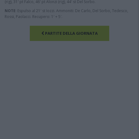
(rig), 31′ pt Falco, 46′ pt Alonzi (rig), 44′ st Del Sorbo.
NOTE
: Espulso al 21′ st Iozzi. Ammoniti: De Carlo, Del Sorbo, Tedesco,
Rossi, Paolacci. Recupero: 1′ + 5′.
PARTITE DELLA GIORNATA