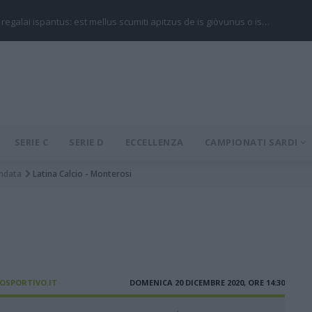
 regalai ispantus: est mellus scumiti apitzus de is giòvunus o is…
SERIE C
SERIE D
ECCELLENZA
CAMPIONATI SARDI
ndata
Latina Calcio - Monterosi
IOSPORTIVO.IT
DOMENICA 20 DICEMBRE 2020, ORE 14:30