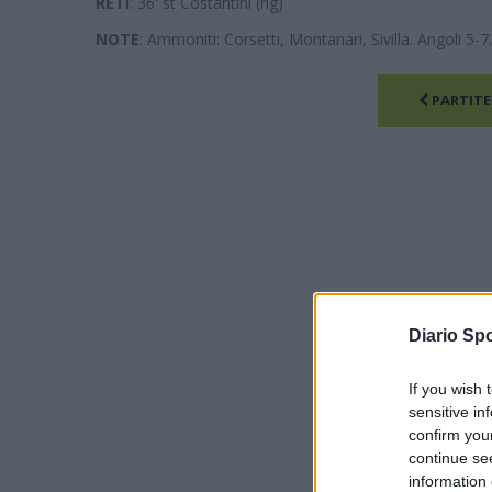
RETI
: 36' st Costantini (rig)
NOTE
: Ammoniti: Corsetti, Montanari, Sivilla. Angoli 5-7
PARTITE
Diario Spo
If you wish 
sensitive in
confirm you
continue se
information 