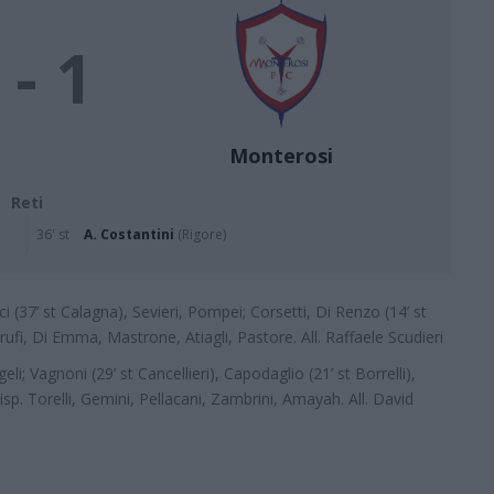
 - 1
Monterosi
Reti
36' st
A. Costantini
(Rigore)
cci (37’ st Calagna), Sevieri, Pompei; Corsetti, Di Renzo (14’ st
arufi, Di Emma, Mastrone, Atiagli, Pastore. All. Raffaele Scudieri
ngeli; Vagnoni (29’ st Cancellieri), Capodaglio (21’ st Borrelli),
isp. Torelli, Gemini, Pellacani, Zambrini, Amayah. All. David