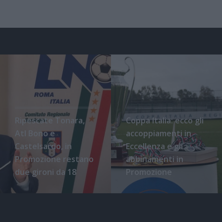
Ripescate Tonara,
Coppa Italia: ecco gli
Atl Bono e
accoppiamenti in
Castelsardo, in
Eccellenza e gli
Promozione restano
abbinamenti in
due gironi da 18
Promozione