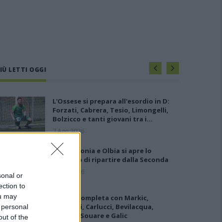
IÙ LETTI OGGI
L'Ossese si prepara all'esordio in D:
Forzati, Cabrera, Tesio, Limongelli,
Bolzicco e tanti giovani tra i…
7 Ago 2026
Per Carbonia e Olbia si apre lo
spiraglio di ripartire dalla Seconda
7 Ago 2026
sonal or
ection to
ou may
L'Ilva si completa con Markic,
Contucci, Carlucci, Bevilacqua,
 personal
Solinas, Souare e Galic
out of the