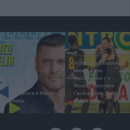
Al Bonorva il bomber
Meloni, nella
Olbia, ecco
Macomerese c'è
l'ufficialità:
Moussa e tornano
l'allenatore è Marco
Cataruozzolo, Foddai
Amelia
e Vidili