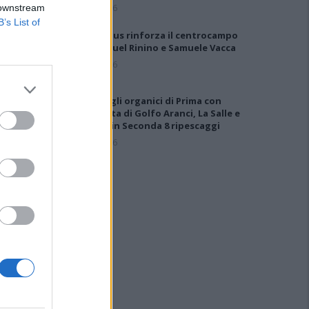
7 Ago 2026
 downstream
B’s List of
Il Selargius rinforza il centrocampo
con Manuel Rinino e Samuele Vacca
6 Ago 2026
Definiti gli organici di Prima con
l'aggiunta di Golfo Aranci, La Salle e
Ottava, in Seconda 8 ripescaggi
7 Ago 2026