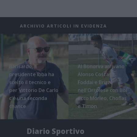
ARCHIVIO ARTICOLI IN EVIDENZA
Barisardo, il
Al Bonorva arrivano
presidente Ibba ha
Alonso Costas,
scelto il tecnico e
Foddai e Brizzi,
per Vittorio De Carlo
nell'Orrolese con Boi
c'è una seconda
ecco Morleo, Choflas
chance
e Timon
Diario Sportivo