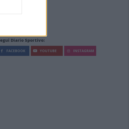
egui Diario Sportivo:
FACEBOOK
YOUTUBE
INSTAGRAM