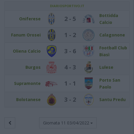
DIARIOSPORTIVO.IT
Bottidda
2 - 5
Oniferese
Calcio
1 - 2
Fanum Orosei
Calagonone
Football Club
3 - 6
Oliena Calcio
Biasì
4 - 3
Burgos
Lulese
Porto San
1 - 1
Supramonte
Paolo
3 - 2
Bolotanese
Santu Predu
Giornata 11
03/04/2022