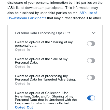
disclosure of your personal information by third parties on the
IAB’s list of downstream participants. This information may
also be disclosed by us to third parties on the
IAB’s List of
Downstream Participants
that may further disclose it to other
third parties.
Personal Data Processing Opt Outs
PIÙ LETTI OGGI
I want to opt-out of the Sharing of my
personal data.
Opted In
L'Ilva si completa con Markic, Contucci,
Carlucci, Bevilacqua, Solinas, Souare e Galic
I want to opt-out of the Sale of my
7 Ago 2026
Personal Data.
Opted In
Il Monastir riparte dai pilastri Masia, Pinna e
I want to opt-out of processing my
Aloia, il primo acquisto è Loru
Personal Data for Targeted Advertising.
Opted In
7 Ago 2026
I want to opt-out of Collection, Use,
Retention, Sale, and/or Sharing of my
Gran colpo dell'Ossese, per la difesa c'è l'ex
Personal Data that Is Unrelated with the
Torres Riccardo Idda
Purposes for which it was collected.
7 Ago 2026
Opted Out