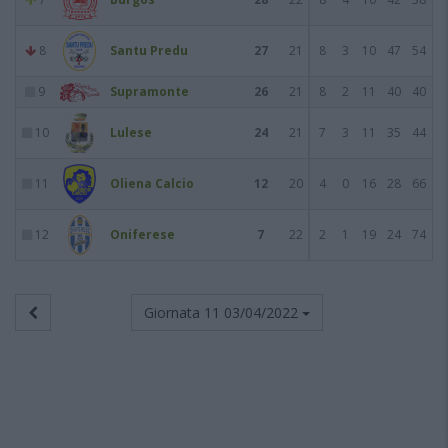
8
Santu Predu
27
21
8
3
10
47
54
9
Supramonte
26
21
8
2
11
40
40
10
Lulese
24
21
7
3
11
35
44
11
Oliena Calcio
12
20
4
0
16
28
66
12
Oniferese
7
22
2
1
19
24
74
Giornata 11
03/04/2022