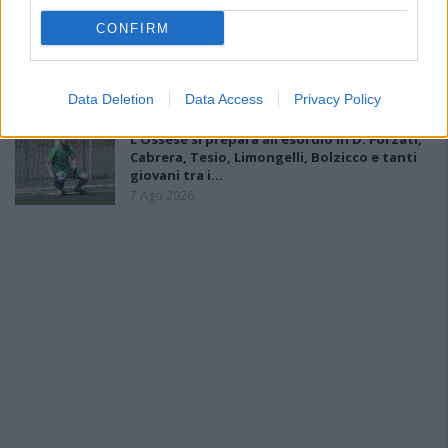
CONFIRM
Il Monastir 1983 si trasforma da Associazione
Sportiva in Srl
7 Ago 2026
Data Deletion
Data Access
Privacy Policy
L'Ossese si prepara all'esordio in D: Forzati,
Cabrera, Tesio, Limongelli, Bolzicco e tanti
giovani tra i…
7 Ago 2026