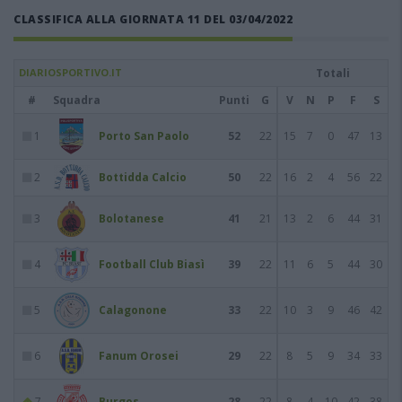
CLASSIFICA ALLA GIORNATA 11 DEL 03/04/2022
DIARIOSPORTIVO.IT
Totali
#
Squadra
Punti
G
V
N
P
F
S
1
Porto San Paolo
52
22
15
7
0
47
13
2
Bottidda Calcio
50
22
16
2
4
56
22
3
Bolotanese
41
21
13
2
6
44
31
4
Football Club Biasì
39
22
11
6
5
44
30
5
Calagonone
33
22
10
3
9
46
42
6
Fanum Orosei
29
22
8
5
9
34
33
7
Burgos
28
22
8
4
10
42
38