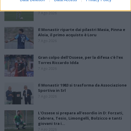
L'Ilva si completa con Markic, Contucci,
Carlucci, Bevilacqua, Solinas, Souare e Galic
7 Ago 2026
Il Monastir riparte dai pilastri Masia, Pinna e
Aloia, il primo acquisto è Loru
7 Ago 2026
Gran colpo dell'Ossese, per la difesa c'è l'ex
Torres Riccardo Idda
7 Ago 2026
Il Monastir 1983 si trasforma da Associazione
Sportiva in Srl
7 Ago 2026
L'Ossese si prepara all'esordio in D: Forzati,
Cabrera, Tesio, Limongelli, Bolzicco e tanti
giovani tra i…
7 Ago 2026