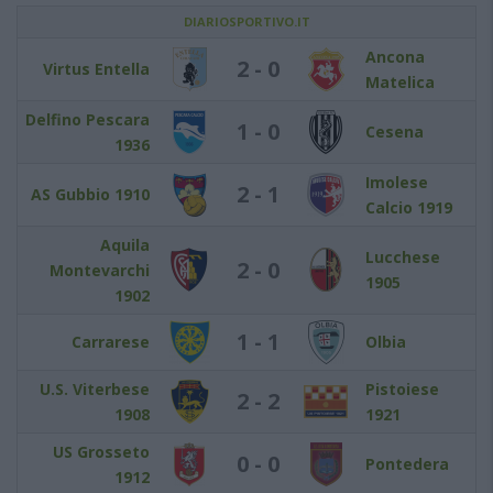
DIARIOSPORTIVO.IT
Ancona
2 - 0
Virtus Entella
Matelica
Delfino Pescara
1 - 0
Cesena
1936
Imolese
2 - 1
AS Gubbio 1910
Calcio 1919
Aquila
Lucchese
2 - 0
Montevarchi
1905
1902
1 - 1
Carrarese
Olbia
U.S. Viterbese
Pistoiese
2 - 2
1908
1921
US Grosseto
0 - 0
Pontedera
1912