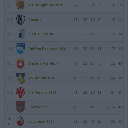
2
A.C. Reggiana 1919
72
32
21
9
2
58
19
3
Cesena
58
32
16
10
6
42
23
4
Virtus Entella
56
32
16
8
8
55
34
5
Delfino Pescara 1936
56
32
15
11
6
47
34
6
Ancona Matelica
47
32
13
8
11
52
43
7
AS Gubbio 1910
46
32
11
13
8
44
35
8
Vis Pesaro 1898
41
32
10
11
11
31
43
9
Pontedera
40
32
11
7
14
34
45
Lucchese 1905
39
32
9
12
11
29
32
10