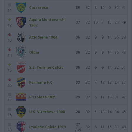
Carrarese
39
32
8
15
9
32
41
11
Aquila Montevarchi
37
32
10
7
15
34
49
12
1902
ACN Siena 1904
36
32
9
9
14
36
38
13
Olbia
36
32
9
9
14
36
43
14
S.S. Teramo Calcio
36
32
9
9
14
32
51
15
Fermana F.C.
33
32
7
12
13
24
37
16
Pistoiese 1921
29
32
6
11
15
31
47
17
U.S. Viterbese 1908
28
32
5
13
14
34
45
18
27
Imolese Calcio 1919
32
6
11
15
33
46
19
(-2)