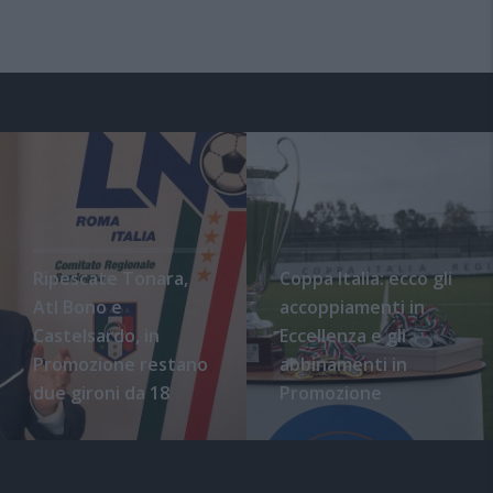
Ripescate Tonara,
Coppa Italia: ecco gli
Atl Bono e
accoppiamenti in
Castelsardo, in
Eccellenza e gli
Promozione restano
abbinamenti in
due gironi da 18
Promozione