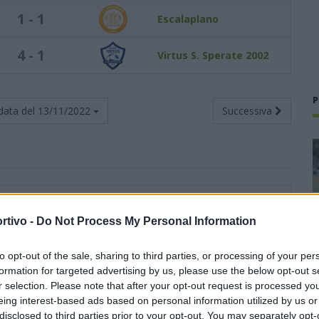
1 - 1
Escalaplano
4 - 1
Virtus S. Sperate 2002
P
data del
13/11/2022
Successiva
Totali
Casa
Trasferta
ti
G
V
N
P
F
S
V
N
P
F
S
V
N
P
F
S
rtivo -
Do Not Process My Personal Information
5
7
5
0
2
13
7
3
0
0
6
2
2
0
2
7
5
to opt-out of the sale, sharing to third parties, or processing of your per
formation for targeted advertising by us, please use the below opt-out s
r selection. Please note that after your opt-out request is processed y
4
7
4
2
1
13
5
2
1
0
6
0
2
1
1
7
5
eing interest-based ads based on personal information utilized by us or
disclosed to third parties prior to your opt-out. You may separately opt-