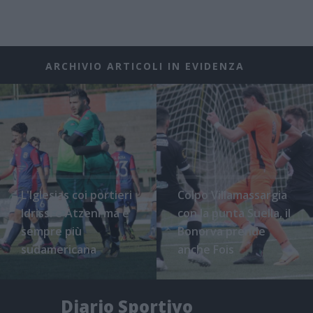
ARCHIVIO ARTICOLI IN EVIDENZA
L'Iglesias coi portieri
Colpo Villamassargia
Idrissi e Atzeni ma è
con la punta Suella, il
sempre più
Bonorva prende
sudamericana
anche Fois
Diario Sportivo