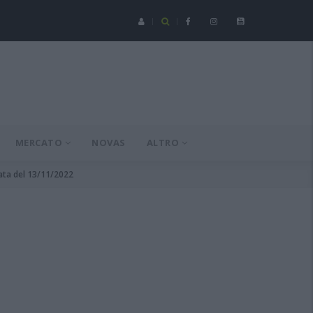
Serie C - Coppa Italia: Spezia-Torres posticipata a domenica 16 a
MERCATO
NOVAS
ALTRO
data del 13/11/2022