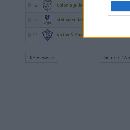
12
Colonia Julia
5
13
Sini Masullas 2011
2
14
Virtus S. Sperate 2002
1
Precedente
Giornata 7
An