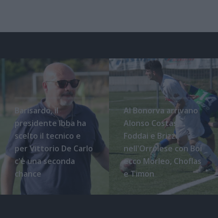
Barisardo, il
Al Bonorva arrivano
presidente Ibba ha
Alonso Costas,
scelto il tecnico e
Foddai e Brizzi,
per Vittorio De Carlo
nell'Orrolese con Boi
c'è una seconda
ecco Morleo, Choflas
chance
e Timon