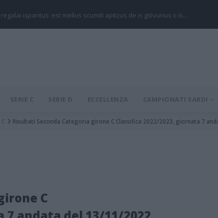
 regalai ispantus: est mellus scumiti apitzus de is giòvunus o is…
SERIE C
SERIE D
ECCELLENZA
CAMPIONATI SARDI
C
Risultati Seconda Categoria girone C Classifica 2022/2023, giornata 7 an
girone C
a 7 andata del 13/11/2022