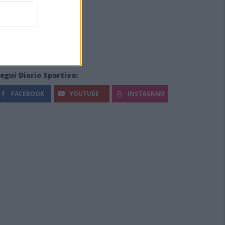
egui Diario Sportivo:
FACEBOOK
YOUTUBE
INSTAGRAM