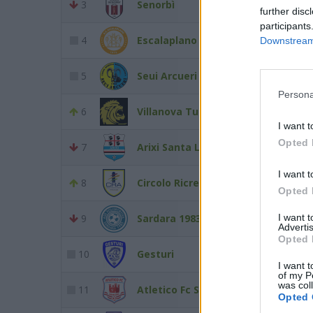
3
Senorbì
1
further disc
participants
4
Escalaplano
1
Downstream 
5
Seui Arcueri
1
Persona
6
Villanova Tulo
1
I want t
Opted 
7
Arixi Santa Lucia
1
I want t
8
Circolo Ricreativo Arborea
1
Opted 
I want 
9
Sardara 1983
1
Advertis
Opted 
10
Gesturi
9
I want t
of my P
was col
11
Atletico Fc Sanluri
8
Opted 