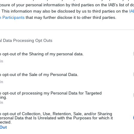
4
7
4
2
1
16
9
2
0
1
11
6
2
2
0
5
3
losure of your personal information by third parties on the IAB’s list of
. This information may also be disclosed by us to third parties on the
IA
3
7
4
1
2
10
5
2
0
1
2
1
2
1
1
8
4
Participants
that may further disclose it to other third parties.
3
7
4
1
2
11
8
3
0
1
8
4
1
1
1
3
4
l Data Processing Opt Outs
2
7
4
0
3
13
9
3
0
1
10
5
1
0
2
3
4
o opt-out of the Sharing of my personal data.
In
1
7
3
2
2
11
7
1
1
2
4
3
2
1
0
7
4
o opt-out of the Sale of my Personal Data.
0
7
3
1
3
10
12
1
1
2
6
5
2
0
1
4
7
In
to opt-out of processing my Personal Data for Targeted
0
7
3
1
3
7
9
1
1
1
3
3
2
0
2
4
6
ing.
In
7
2
3
2
11
10
1
2
0
6
5
1
1
2
5
5
o opt-out of Collection, Use, Retention, Sale, and/or Sharing
ersonal Data that Is Unrelated with the Purposes for which it
lected.
7
2
2
3
10
10
2
1
1
10
8
0
1
2
0
2
Out