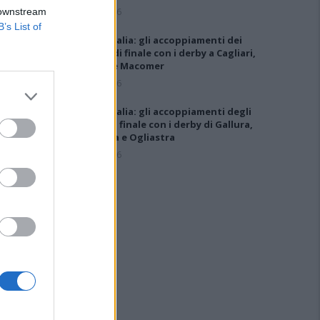
5 Ago 2026
 downstream
B’s List of
Coppa Italia: gli accoppiamenti dei
16esimi di finale con i derby a Cagliari,
Sassari e Macomer
5 Ago 2026
Coppa Italia: gli accoppiamenti degli
ottavi di finale con i derby di Gallura,
Barbagia e Ogliastra
5 Ago 2026