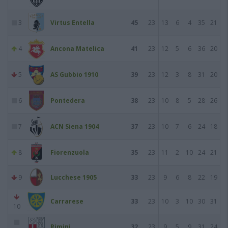
3
Virtus Entella
45
23
13
6
4
35
21
4
Ancona Matelica
41
23
12
5
6
36
20
5
AS Gubbio 1910
39
23
12
3
8
31
20
6
Pontedera
38
23
10
8
5
28
26
7
ACN Siena 1904
37
23
10
7
6
24
18
8
Fiorenzuola
35
23
11
2
10
24
21
9
Lucchese 1905
33
23
9
6
8
22
19
Carrarese
33
23
10
3
10
30
31
10
Rimini
32
23
9
5
9
31
24