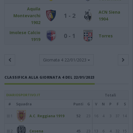
Aquila
ACN Siena
1 - 2
Montevarchi
1904
1902
Imolese Calcio
0 - 1
Torres
1919
Giornata 4
22/01/2023
CLASSIFICA ALLA GIORNATA 4 DEL 22/01/2023
DIARIOSPORTIVO.IT
Totali
#
Squadra
Punti
G
V
N
P
F
S
1
A.C. Reggiana 1919
52
23
16
4
3
37
14
2
Cesena
45
23
13
6
4
32
15