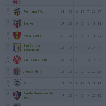
11
Fermana F.C.
28
23
6
10
7
26
27
12
Torres
27
23
6
9
8
18
18
13
Recanatese
24
23
5
9
9
18
26
14
San Donato
23
23
5
8
10
24
32
15
Tavarnelle
Vis Pesaro 1898
23
23
5
8
10
15
32
16
Alessandria
21
23
5
6
12
20
35
17
Olbia
19
23
3
10
10
21
32
18
Aquila Montevarchi
17
23
4
5
14
20
36
19
1902