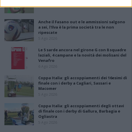
5 Ago 2026
Anche il Fasano out e le ammissioni salgono
a sei, l'Ilva è la prima società tra le non
ripescate
5 Ago 2026
Le 5 sarde ancora nel girone G con 8 squadre
laziali, 4 campane e la novità dei molisani del
Venafro
6 Ago 2026
Coppa Italia: gli accoppiamenti dei 16esimi di
finale con i derby a Cagliari, Sassari e
Macomer
5 Ago 2026
Coppa Italia: gli accoppiamenti degli ottavi
di finale con i derby di Gallura, Barbagia e
Ogliastra
5 Ago 2026