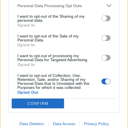
Personal Data Processing Opt Outs
I want to opt-out of the Sharing of my
personal data.
Opted In
I want to opt-out of the Sale of my
Personal Data.
Opted In
I want to opt-out of processing my
Personal Data for Targeted Advertising.
Opted In
I want to opt-out of Collection, Use,
Retention, Sale, and/or Sharing of my
Personal Data that Is Unrelated with the
Purposes for which it was collected.
Opted Out
CONFIRM
PIÙ LETTI OGGI
Il Buddusò in mani sicure con Mario Fadda, il
Data Deletion
Data Access
Privacy Policy
Monte Alma riparte da Ivano Falchi