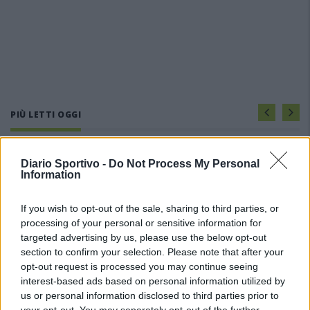
PIÙ LETTI OGGI
Il Buddusò in mani sicure con Mario Fadda, il
Diario Sportivo -
Do Not Process My Personal
Monte Alma riparte da Ivano Falchi
Information
5 Ago 2026
If you wish to opt-out of the sale, sharing to third parties, or
processing of your personal or sensitive information for
Anche il Fasano out e le ammissioni salgono
a sei, l'Ilva è la prima società tra le non
targeted advertising by us, please use the below opt-out
ripescate
section to confirm your selection. Please note that after your
5 Ago 2026
opt-out request is processed you may continue seeing
interest-based ads based on personal information utilized by
Coppa Italia: gli accoppiamenti degli ottavi
us or personal information disclosed to third parties prior to
di finale con i derby di Gallura, Barbagia e