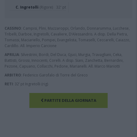
C. Ingretolli
(Rigore)
32' pt
CASSINO
: Campisi, Plini, Mazzaroppi, Orlando, Donnarumma, Lucchese,
Tribelli, Darboe, Ingretolli, Cavaliere, D’Alessandris. A disp. Della Pietra,
Tomassi, Maciariello, Pompei, Evangelista, Tomaselli, Ceccarelli, Caiazzo,
Cardillo. All. Imperio Carcione
APRILIA
: Silvestrini, Bordi, Del Duca, Gjuci, Murgia, Travagliani, Ceka,
Battisti, Grossi, Innocenti, Corelli. A disp. Siani, Zanchetta, Bernardini,
Pezone, Capuano, Collacchi, Pedone, Marianelli. All. Marco Mariotti
ARBITRO
: Federico Garofalo di Torre del Greco
RETI
: 32’ pt Ingretolli (rig)
PARTITE DELLA GIORNATA