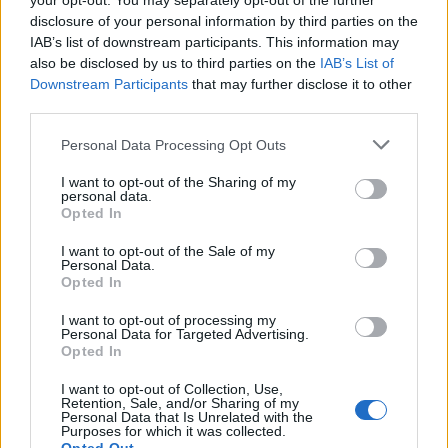
your opt-out. You may separately opt-out of the further
Ogliastra
disclosure of your personal information by third parties on the
5 Ago 2026
IAB’s list of downstream participants. This information may
also be disclosed by us to third parties on the
IAB’s List of
Coppa Italia: gli accoppiamenti dei 16esimi di
finale con i derby a Cagliari, Sassari e
Downstream Participants
that may further disclose it to other
Macomer
third parties.
5 Ago 2026
Personal Data Processing Opt Outs
Il CR sardo esclude anche l'Olbia: l'Usinese è
in Eccellenza, il Fonni sale in Promozione
I want to opt-out of the Sharing of my
personal data.
5 Ago 2026
Opted In
I want to opt-out of the Sale of my
Personal Data.
Opted In
I want to opt-out of processing my
Personal Data for Targeted Advertising.
Opted In
I want to opt-out of Collection, Use,
Retention, Sale, and/or Sharing of my
Personal Data that Is Unrelated with the
Purposes for which it was collected.