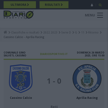
Salta
ULTIMORA
RISULTATI
al
contenuto
MENU
principale
Classifiche e risultati
2022 2023
Serie D
G
11
Ritorno
Breadcrumb
Cassino Calcio - Aprilia Racing
COMUNALE GINO
DOMENICA 26 MARZO
DIARIOSPORTIVO.IT
SALVETI, CASSINO
2023, ORE 15:00
1 - 0
Cassino Calcio
Aprilia Racing
Reti