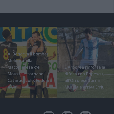
Al Bonorva il bomber
Meloni, nella
Macomerese c'è
L'Arborea rinforza la
Moussa e tornano
difesa con Popescu,
Cataruozzolo, Foddai
all'Orrolese torna
e Vidili
Murgia e arriva Erriu