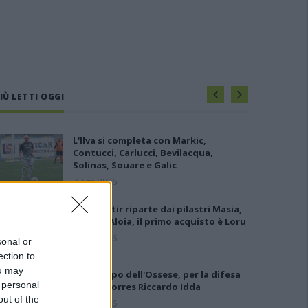
IÙ LETTI OGGI
L'Ilva si completa con Markic,
Contucci, Carlucci, Bevilacqua,
Solinas, Souare e Galic
7 Ago 2026
Il Monastir riparte dai pilastri Masia,
Pinna e Aloia, il primo acquisto è Loru
7 Ago 2026
sonal or
ection to
ou may
Gran colpo dell'Ossese, per la difesa
 personal
c'è l'ex Torres Riccardo Idda
out of the
7 Ago 2026