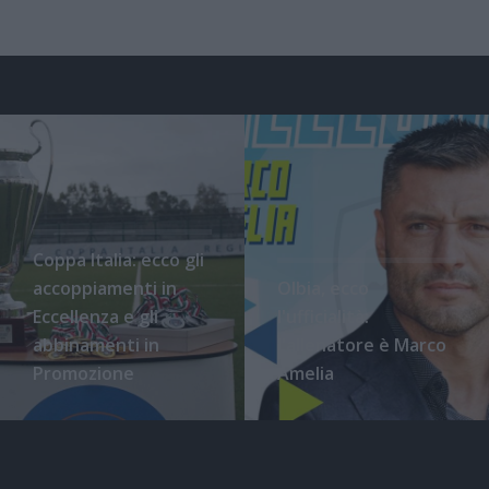
Coppa Italia: ecco gli
accoppiamenti in
Olbia, ecco
Eccellenza e gli
l'ufficialità:
abbinamenti in
l'allenatore è Marco
Promozione
Amelia