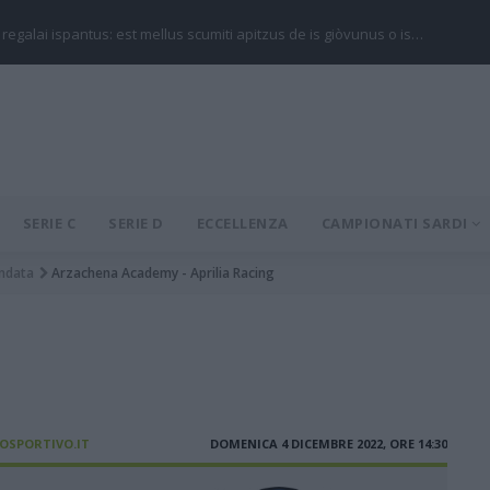
 regalai ispantus: est mellus scumiti apitzus de is giòvunus o is…
SERIE C
SERIE D
ECCELLENZA
CAMPIONATI SARDI
ndata
Arzachena Academy - Aprilia Racing
IOSPORTIVO.IT
DOMENICA 4 DICEMBRE 2022, ORE 14:30