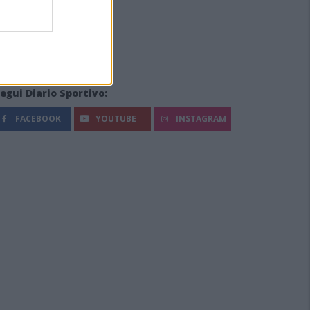
egui Diario Sportivo:
FACEBOOK
YOUTUBE
INSTAGRAM