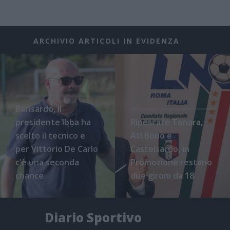
ARCHIVIO ARTICOLI IN EVIDENZA
Barisardo, il
presidente Ibba ha
Ripescate Tonara,
scelto il tecnico e
Atl Bono e
per Vittorio De Carlo
Castelsardo, in
c'è una seconda
Promozione restano
chance
due gironi da 18
Diario Sportivo