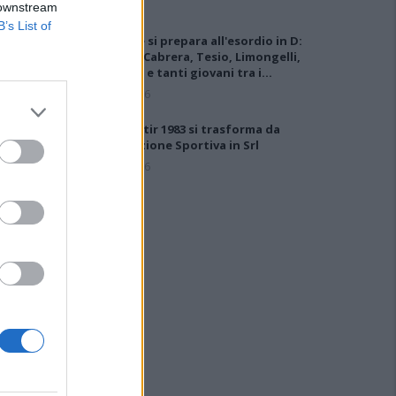
 downstream
B’s List of
L'Ossese si prepara all'esordio in D:
Forzati, Cabrera, Tesio, Limongelli,
Bolzicco e tanti giovani tra i…
7 Ago 2026
Il Monastir 1983 si trasforma da
Associazione Sportiva in Srl
7 Ago 2026