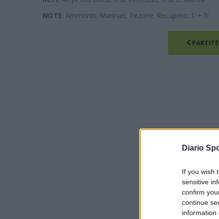
NOTE
: Ammoniti: Marinari, Pezone. Recupero: 1’ + 5’
PARTITE
Diario Spo
If you wish 
sensitive in
confirm you
continue se
information 