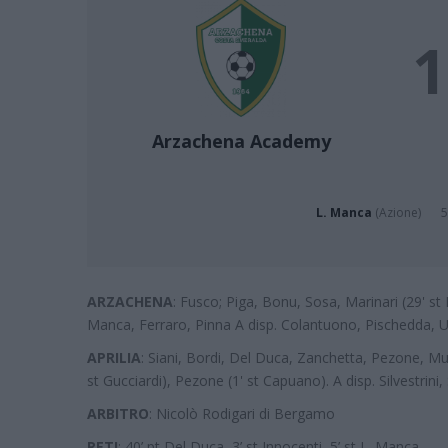
1
Arzachena Academy
L. Manca
(Azione)
5
ARZACHENA
: Fusco; Piga, Bonu, Sosa, Marinari (29' st 
Manca, Ferraro, Pinna A disp. Colantuono, Pischedda, Us
APRILIA
: Siani, Bordi, Del Duca, Zanchetta, Pezone, Murg
st Gucciardi), Pezone (1' st Capuano). A disp. Silvestrini
ARBITRO
: Nicolò Rodigari di Bergamo
RETI
: 40’ pt Del Duca, 3’ st Innocenti, 5’ st L. Manca