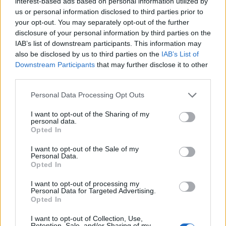
6 Ago 2026
interest-based ads based on personal information utilized by
us or personal information disclosed to third parties prior to
your opt-out. You may separately opt-out of the further
Per Carbonia e Olbia si apre lo spiraglio di
disclosure of your personal information by third parties on the
ripartire dalla Seconda
IAB’s list of downstream participants. This information may
7 Ago 2026
also be disclosed by us to third parties on the
IAB’s List of
Downstream Participants
that may further disclose it to other
third parties.
Definiti gli organici di Prima con l'aggiunta
di Golfo Aranci, La Salle e Ottava, in Seconda
8 ripescaggi
Personal Data Processing Opt Outs
7 Ago 2026
I want to opt-out of the Sharing of my
personal data.
Il big-match Nuorese-Macomerese apre il
Opted In
ritorno, domenica la risposta per Usinese e
Alghero
I want to opt-out of the Sale of my
26 Gen 2024
Personal Data.
Opted In
I want to opt-out of processing my
Personal Data for Targeted Advertising.
Opted In
I want to opt-out of Collection, Use,
Retention, Sale, and/or Sharing of my