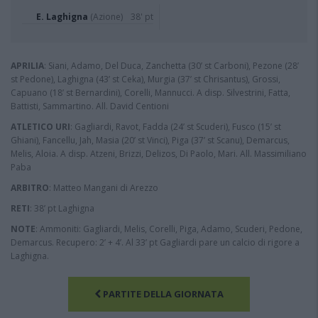
E. Laghigna
(Azione)
38' pt
APRILIA
: Siani, Adamo, Del Duca, Zanchetta (30’ st Carboni), Pezone (28’
st Pedone), Laghigna (43’ st Ceka), Murgia (37’ st Chrisantus), Grossi,
Capuano (18’ st Bernardini), Corelli, Mannucci. A disp. Silvestrini, Fatta,
Battisti, Sammartino. All. David Centioni
ATLETICO URI
: Gagliardi, Ravot, Fadda (24’ st Scuderi), Fusco (15’ st
Ghiani), Fancellu, Jah, Masia (20’ st Vinci), Piga (37’ st Scanu), Demarcus,
Melis, Aloia. A disp. Atzeni, Brizzi, Delizos, Di Paolo, Mari. All. Massimiliano
Paba
ARBITRO
: Matteo Mangani di Arezzo
RETI
: 38’ pt Laghigna
NOTE
: Ammoniti: Gagliardi, Melis, Corelli, Piga, Adamo, Scuderi, Pedone,
Demarcus. Recupero: 2’ + 4’. Al 33’ pt Gagliardi pare un calcio di rigore a
Laghigna.
PARTITE DELLA GIORNATA