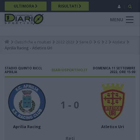
Salta
ULTIMORA
RISULTATI
al
contenuto
MENU
principale
Classifiche e risultati
2022 2023
Serie D
G
2
Andata
Breadcrumb
Aprilia Racing - Atletico Uri
STADIO QUINTO RICCI,
DOMENICA 11 SETTEMBRE
DIARIOSPORTIVO.IT
APRILIA
2022, ORE 15:00
1 - 0
Aprilia Racing
Atletico Uri
Reti