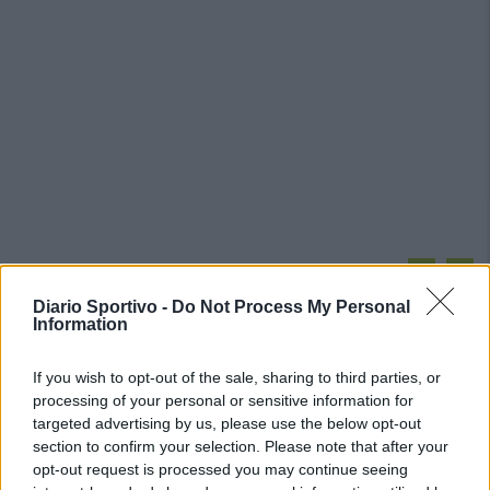
PIÙ LETTI OGGI
Diario Sportivo -
Do Not Process My Personal
Information
L'Ossese si prepara all'esordio in D: Forzati,
Cabrera, Tesio, Limongelli, Bolzicco e tanti
If you wish to opt-out of the sale, sharing to third parties, or
giovani tra i…
processing of your personal or sensitive information for
7 Ago 2026
targeted advertising by us, please use the below opt-out
section to confirm your selection. Please note that after your
Il Selargius rinforza il centrocampo con
Manuel Rinino e Samuele Vacca
opt-out request is processed you may continue seeing