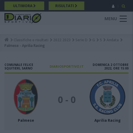
Salta
ULTIMORA
RISULTATI
al
contenuto
MENU
principale
Classifiche e risultati
2022 2023
Serie D
G
5
Andata
Breadcrumb
Palmese - Aprilia Racing
COMUNALE FELICE
DOMENICA 2 OTTOBRE
DIARIOSPORTIVO.IT
SQUITIERI, SARNO
2022, ORE 15:00
0 - 0
Palmese
Aprilia Racing