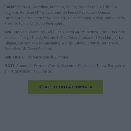
PALMESE
: Stasi; Cozzolino, Romano, Mileto, Passaro (29’ st Tribuno);
Pugliese, Galdean (41’ st Cardone), De Feo (29’ st Fusco); Onesto,
Simonetti (12’ st Puntoriere), Palmieri (32’ st Rabbeni). A disp. Vitolo, Reda,
Prevete, Siano. All. Mario Pietropinto.
APRILIA
: Siani; Mannucci, Del Duca, Grossi (40’ st Battisti), Corelli; Pedone,
Innocenti (44’ pt Tassa), Pezone (19’ st Ceka); Capuano (19’ st Murgia), La
Ghigna, Carboni (19’ st Zanchetta). A disp. Salvati, Ortenzi, Bernardini,
Seccafien. All. David Centioni.
ARBITRO
: Guido Verrocchi di Sulmona.
NOTE
: Ammoniti: Pezone, Corelli, Mannucci, Cozzolino, Tassa. Recupero:
3’ + 4’. Spettatori: 1.000 circa.
PARTITE DELLA GIORNATA