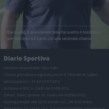
Barisardo, il presidente Ibba ha scelto il tecnico e
per Vittorio De Carlo c'è una seconda chance
Diario Sportivo
Direttore Responsabile Fabio Salis
Testata giornalistica registrata presso il Tribunale di Cagliari,
autorizzazione n. 18 del 03/07/2012
Iscrizione al ROC n. 22685 del 03/08/2012
Editore: Diario Sportivo Srl, Partita IVA 03356010920
Hosting provider: (dal 2015) Linode LLC, 249 Arch Street,
Philadelphia, PA 19106, USA, Tax id EU372008859, datacenter di