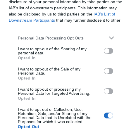
disclosure of your personal information by third parties on the
IAB’s list of downstream participants. This information may
Il Monastir 1983 si trasforma da Associazione
also be disclosed by us to third parties on the
IAB’s List of
Sportiva in Srl
Downstream Participants
that may further disclose it to other
7 Ago 2026
third parties.
L'Ossese si prepara all'esordio in D: Forzati,
Personal Data Processing Opt Outs
Cabrera, Tesio, Limongelli, Bolzicco e tanti
giovani tra i…
I want to opt-out of the Sharing of my
personal data.
7 Ago 2026
Opted In
I want to opt-out of the Sale of my
Personal Data.
Opted In
I want to opt-out of processing my
Personal Data for Targeted Advertising.
Opted In
I want to opt-out of Collection, Use,
Retention, Sale, and/or Sharing of my
Personal Data that Is Unrelated with the
Purposes for which it was collected.
Opted Out