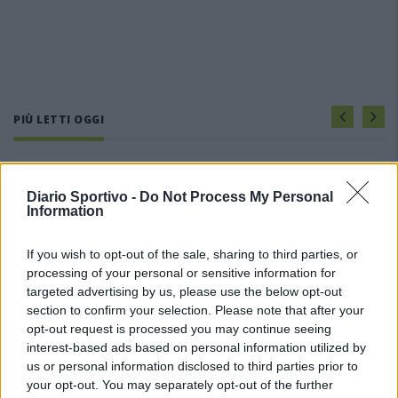
PIÙ LETTI OGGI
L'Ilva si completa con Markic, Contucci,
Carlucci, Bevilacqua, Solinas, Souare e Galic
Diario Sportivo -
Do Not Process My Personal
7 Ago 2026
Information
If you wish to opt-out of the sale, sharing to third parties, or
Il Monastir riparte dai pilastri Masia, Pinna e
processing of your personal or sensitive information for
Aloia, il primo acquisto è Loru
targeted advertising by us, please use the below opt-out
7 Ago 2026
section to confirm your selection. Please note that after your
opt-out request is processed you may continue seeing
Gran colpo dell'Ossese, per la difesa c'è l'ex
interest-based ads based on personal information utilized by
Torres Riccardo Idda
us or personal information disclosed to third parties prior to
7 Ago 2026
your opt-out. You may separately opt-out of the further