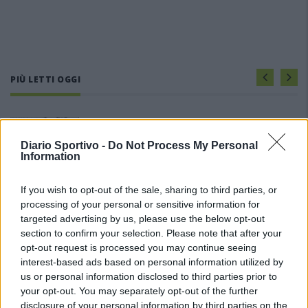
PIÙ LETTI OGGI
Il Selargius rinforza il centrocampo con
Manuel Rinino e Samuele Vacca
Diario Sportivo -
Do Not Process My Personal
6 Ago 2026
Information
Le 5 sarde ancora nel girone G con 8 squadre
If you wish to opt-out of the sale, sharing to third parties, or
laziali, 4 campane e la novità dei molisani del
processing of your personal or sensitive information for
Venafro
targeted advertising by us, please use the below opt-out
6 Ago 2026
section to confirm your selection. Please note that after your
opt-out request is processed you may continue seeing
Coppa Italia: Aranova-Ossese il 23, i derby
interest-based ads based on personal information utilized by
Budoni-Latte Dolce e COS-Monastir il 30
us or personal information disclosed to third parties prior to
6 Ago 2026
your opt-out. You may separately opt-out of the further
disclosure of your personal information by third parties on the