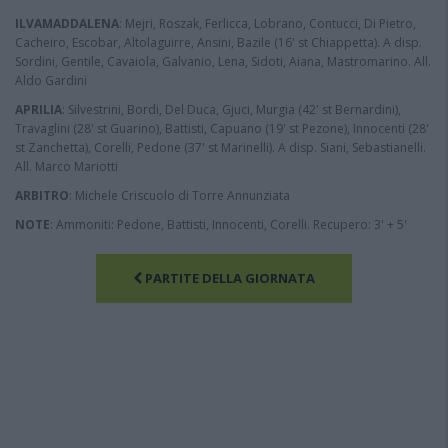
ILVAMADDALENA
: Mejri, Roszak, Ferlicca, Lobrano, Contucci, Di Pietro,
Cacheiro, Escobar, Altolaguirre, Ansini, Bazile (16' st Chiappetta). A disp.
Sordini, Gentile, Cavaiola, Galvanio, Lena, Sidoti, Aiana, Mastromarino. All.
Aldo Gardini
APRILIA
: Silvestrini, Bordi, Del Duca, Gjuci, Murgia (42' st Bernardini),
Travaglini (28' st Guarino), Battisti, Capuano (19' st Pezone), Innocenti (28'
st Zanchetta), Corelli, Pedone (37' st Marinelli). A disp. Siani, Sebastianelli.
All. Marco Mariotti
ARBITRO
: Michele Criscuolo di Torre Annunziata
NOTE
: Ammoniti: Pedone, Battisti, Innocenti, Corelli. Recupero: 3' + 5'
PARTITE DELLA GIORNATA