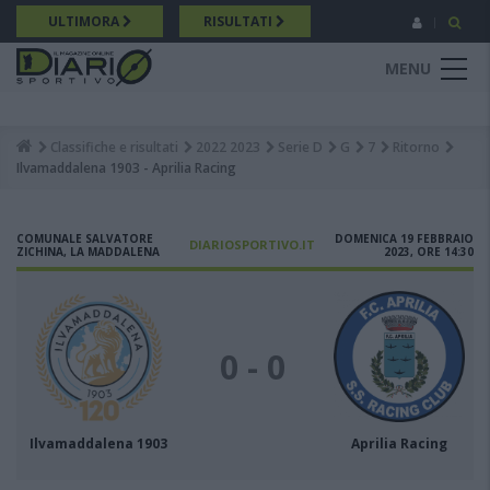
Salta
ULTIMORA
RISULTATI
al
contenuto
MENU
principale
Classifiche e risultati
2022 2023
Serie D
G
7
Ritorno
Breadcrumb
Ilvamaddalena 1903 - Aprilia Racing
COMUNALE SALVATORE
DOMENICA 19 FEBBRAIO
DIARIOSPORTIVO.IT
ZICHINA, LA MADDALENA
2023, ORE 14:30
0 - 0
Ilvamaddalena 1903
Aprilia Racing