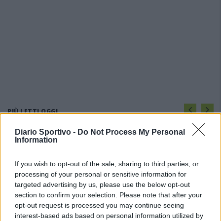
PIÙ LETTI OGGI
Diario Sportivo -
Do Not Process My Personal
Information
L'Ossese si prepara all'esordio in D: Forzati,
Cabrera, Tesio, Limongelli, Bolzicco e tanti
giovani tra i…
If you wish to opt-out of the sale, sharing to third parties, or
7 Ago 2026
processing of your personal or sensitive information for
targeted advertising by us, please use the below opt-out
Il Selargius rinforza il centrocampo con
section to confirm your selection. Please note that after your
Manuel Rinino e Samuele Vacca
opt-out request is processed you may continue seeing
6 Ago 2026
interest-based ads based on personal information utilized by