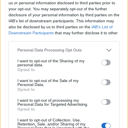
us or personal information disclosed to third parties prior to
Le 5 sarde ancora nel girone G con 8 squadre
your opt-out. You may separately opt-out of the further
laziali, 4 campane e la novità dei molisani del
disclosure of your personal information by third parties on the
Venafro
IAB’s list of downstream participants. This information may
6 Ago 2026
also be disclosed by us to third parties on the
IAB’s List of
Downstream Participants
that may further disclose it to other
Coppa Italia: Aranova-Ossese il 23, i derby
third parties.
Budoni-Latte Dolce e COS-Monastir il 30
6 Ago 2026
Personal Data Processing Opt Outs
I want to opt-out of the Sharing of my
Colpo dell'Uta con Pisano e arriva anche
personal data.
Serra, tripletta Cus Cagliari con Piroddi,
Opted In
Angiargia e Nenna
5 Ago 2026
I want to opt-out of the Sale of my
Personal Data.
Opted In
I want to opt-out of processing my
Personal Data for Targeted Advertising.
Opted In
I want to opt-out of Collection, Use,
Retention, Sale, and/or Sharing of my
Personal Data that Is Unrelated with the