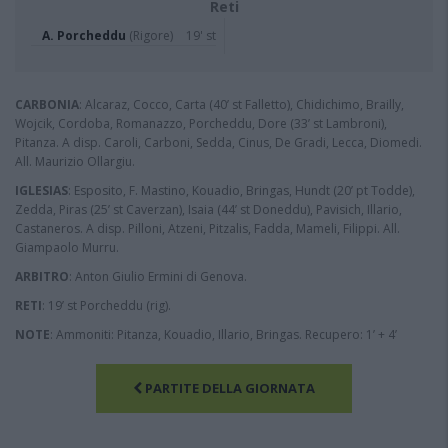
Reti
A. Porcheddu
(Rigore)
19' st
CARBONIA
: Alcaraz, Cocco, Carta (40’ st Falletto), Chidichimo, Brailly,
Wojcik, Cordoba, Romanazzo, Porcheddu, Dore (33’ st Lambroni),
Pitanza. A disp. Caroli, Carboni, Sedda, Cinus, De Gradi, Lecca, Diomedi.
All. Maurizio Ollargiu.
IGLESIAS
: Esposito, F. Mastino, Kouadio, Bringas, Hundt (20’ pt Todde),
Zedda, Piras (25’ st Caverzan), Isaia (44’ st Doneddu), Pavisich, Illario,
Castaneros. A disp. Pilloni, Atzeni, Pitzalis, Fadda, Mameli, Filippi. All.
Giampaolo Murru.
ARBITRO
: Anton Giulio Ermini di Genova.
RETI
: 19’ st Porcheddu (rig).
NOTE
: Ammoniti: Pitanza, Kouadio, Illario, Bringas. Recupero: 1’ + 4’
PARTITE DELLA GIORNATA