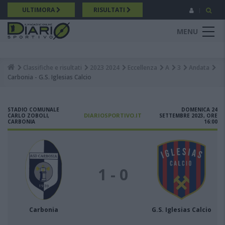
Salta
ULTIMORA
RISULTATI
al
contenuto
MENU
principale
Classifiche e risultati
2023 2024
Eccellenza
A
3
Andata
Breadcrumb
Carbonia - G.S. Iglesias Calcio
STADIO COMUNALE
DOMENICA 24
DIARIOSPORTIVO.IT
CARLO ZOBOLI,
SETTEMBRE 2023, ORE
CARBONIA
16:00
1 - 0
Carbonia
G.S. Iglesias Calcio