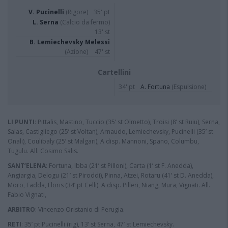
V. Pucinelli
(Rigore)
35' pt
L. Serna
(Calcio da fermo)
13' st
B. Lemiechevsky Melessi
(Azione)
47' st
Cartellini
34' pt
A. Fortuna
(Espulsione)
LI PUNTI
: Pittalis, Mastino, Tuccio (35’ st Olmetto), Troisi (8’ st Ruiu), Serna,
Salas, Castigliego (25’ st Voltan), Arnaudo, Lemiechevsky, Pucinelli (35’ st
Onali), Coulibaly (25’ st Malgari), A disp. Mannoni, Spano, Columbu,
Tugulu. All. Cosimo Salis.
SA
N
T’ELENA
: Fortuna, Ibba (21’ st Pilloni), Carta (1’ st F. Anedda),
Angiargia, Delogu (21’ st Piroddi), Pinna, Atzei, Rotaru (41’ st D. Anedda),
Moro, Fadda, Floris (34’ pt Celli). A disp. Pilleri, Niang, Mura, Vignati. All.
Fabio Vignati,
ARBITRO
: Vincenzo Oristanio di Perugia.
RETI
: 35’ pt Pucinelli (rig), 13’ st Serna, 47’ st Lemiechevsky.