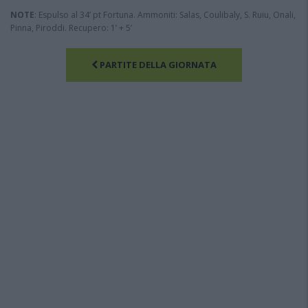
NOTE
: Espulso al 34’ pt Fortuna. Ammoniti: Salas, Coulibaly, S. Ruiu, Onali,
Pinna, Piroddi. Recupero: 1’ + 5’
PARTITE DELLA GIORNATA