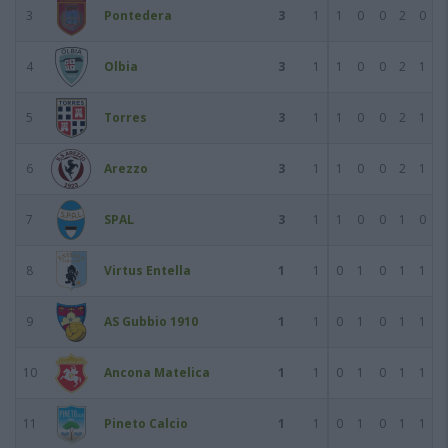
3
Pontedera
3
1
1
0
0
2
0
4
Olbia
3
1
1
0
0
2
1
5
Torres
3
1
1
0
0
2
1
6
Arezzo
3
1
1
0
0
2
1
7
SPAL
3
1
1
0
0
1
0
8
Virtus Entella
1
1
0
1
0
1
1
9
AS Gubbio 1910
1
1
0
1
0
1
1
10
Ancona Matelica
1
1
0
1
0
1
1
11
Pineto Calcio
1
1
0
1
0
1
1