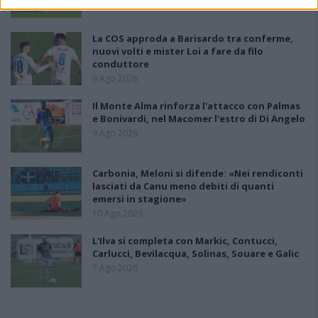
La COS approda a Barisardo tra conferme,
nuovi volti e mister Loi a fare da filo
conduttore
9 Ago 2026
Il Monte Alma rinforza l'attacco con Palmas
e Bonivardi, nel Macomer l'estro di Di Angelo
9 Ago 2026
Carbonia, Meloni si difende: «Nei rendiconti
lasciati da Canu meno debiti di quanti
emersi in stagione»
10 Ago 2026
L'Ilva si completa con Markic, Contucci,
Carlucci, Bevilacqua, Solinas, Souare e Galic
7 Ago 2026