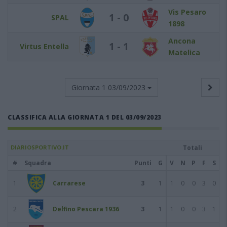
Vis Pesaro
1 - 0
SPAL
1898
Ancona
1 - 1
Virtus Entella
Matelica
Giornata 1
03/09/2023
CLASSIFICA ALLA GIORNATA 1 DEL 03/09/2023
DIARIOSPORTIVO.IT
Totali
#
Squadra
Punti
G
V
N
P
F
S
1
Carrarese
3
1
1
0
0
3
0
2
Delfino Pescara 1936
3
1
1
0
0
3
1