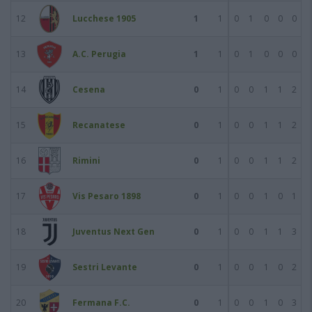
12
Lucchese 1905
1
1
0
1
0
0
0
13
A.C. Perugia
1
1
0
1
0
0
0
14
Cesena
0
1
0
0
1
1
2
15
Recanatese
0
1
0
0
1
1
2
16
Rimini
0
1
0
0
1
1
2
17
Vis Pesaro 1898
0
1
0
0
1
0
1
18
Juventus Next Gen
0
1
0
0
1
1
3
19
Sestri Levante
0
1
0
0
1
0
2
20
Fermana F.C.
0
1
0
0
1
0
3