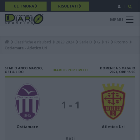
Salta
ULTIMORA
RISULTATI
al
contenuto
MENU
principale
Classifiche e risultati
2023 2024
Serie D
G
17
Ritorno
Breadcrumb
Ostiamare - Atletico Uri
STADIO ANCO MARZIO,
DOMENICA 5 MAGGIO
DIARIOSPORTIVO.IT
OSTIA LIDO
2024, ORE 15:00
1 - 1
Ostiamare
Atletico Uri
Reti