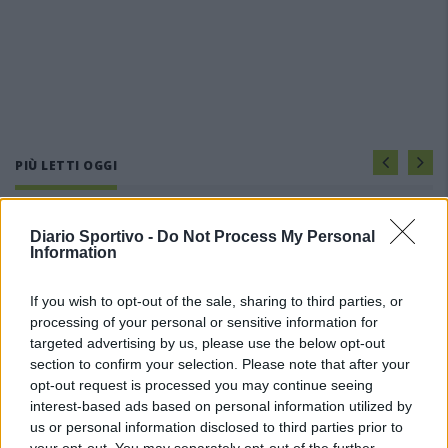
PIÙ LETTI OGGI
L'Ilva si completa con Markic, Contucci,
Diario Sportivo -
Do Not Process My Personal
Carlucci, Bevilacqua, Solinas, Souare e Galic
Information
7 Ago 2026
If you wish to opt-out of the sale, sharing to third parties, or
processing of your personal or sensitive information for
L'Ossese si prepara all'esordio in D: Forzati,
Cabrera, Tesio, Limongelli, Bolzicco e tanti
targeted advertising by us, please use the below opt-out
giovani tra i…
section to confirm your selection. Please note that after your
7 Ago 2026
opt-out request is processed you may continue seeing
interest-based ads based on personal information utilized by
Il Monastir riparte dai pilastri Masia, Pinna e
us or personal information disclosed to third parties prior to
Aloia, il primo acquisto è Loru