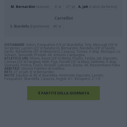
M. Bernardini
(Azione)
8' st
27' pt
A. Jah
(Calcio da fermo)
Cartellini
S. Sbardella
(Espulsione)
46' st
OSTIAMARE
: Valori, Pasqualoni (19’ pt Sbardella), Tinti, Mencagli (39’ st
Sorgente), Lazzeri (22’ st Natalucci), Bernardini, Nardella (28’ st Giusti),
Sardo, Barlafante (35’ st Minincleri), Casazza, Tomas. A disp. Morlupo, Lo
Schiavo, Simonelli, Proietti. All. Antonio Campagna
ATLETICO URI
: Atzeni, Ravot (28’ st Melis), Pisano, Fadda, Jah, Esposito,
Cannas (23’ st Fangwa), Attili, Piga, Fiorelli (35’ st Mari), Valentini. A disp.
Quesada, Pionca, Fusco, Rosseti, Lubrano, Bassu. All. Massimiliano Paba
ARBITRO
: Simone Palmieri di Avellino
RETI
: 27’ pt Jah, 8’ st Bernardini
NOTE
: Espulso al 46’ st Sbardella. Ammoniti: Esposito, Lazzeri,
Pasqualoni, Sbardella, Casazza. Angoli: 4-1. Recupero: 2’ + 6’
PARTITE DELLA GIORNATA