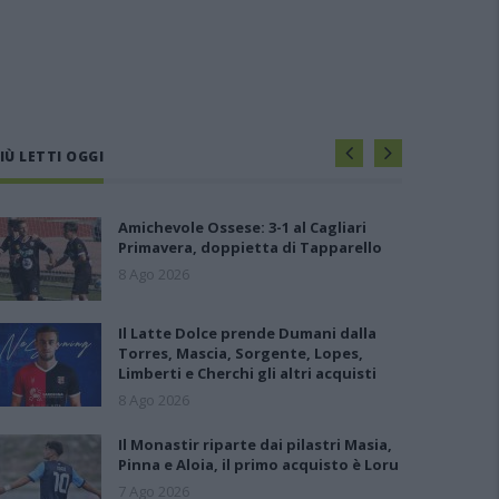
IÙ LETTI OGGI
Amichevole Ossese: 3-1 al Cagliari
Primavera, doppietta di Tapparello
8 Ago 2026
Il Latte Dolce prende Dumani dalla
Torres, Mascia, Sorgente, Lopes,
Limberti e Cherchi gli altri acquisti
8 Ago 2026
Il Monastir riparte dai pilastri Masia,
Pinna e Aloia, il primo acquisto è Loru
7 Ago 2026