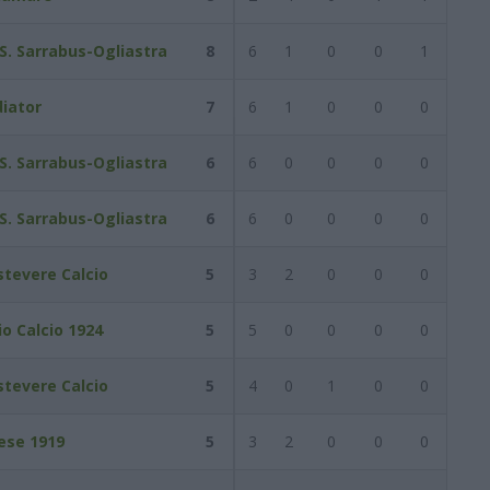
.S. Sarrabus-Ogliastra
8
6
1
0
0
1
diator
7
6
1
0
0
0
.S. Sarrabus-Ogliastra
6
6
0
0
0
0
.S. Sarrabus-Ogliastra
6
6
0
0
0
0
stevere Calcio
5
3
2
0
0
0
o Calcio 1924
5
5
0
0
0
0
stevere Calcio
5
4
0
1
0
0
ese 1919
5
3
2
0
0
0