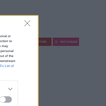
egui Diario Sportivo:
sonal or
ection to
FACEBOOK
YOUTUBE
INSTAGRAM
ou may
 personal
out of the
 downstream
B’s List of