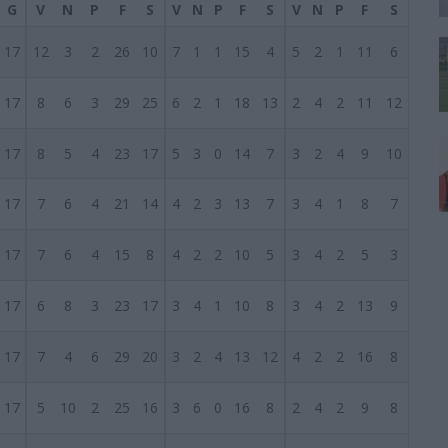
G
V
N
P
F
S
V
N
P
F
S
V
N
P
F
S
17
12
3
2
26
10
7
1
1
15
4
5
2
1
11
6
17
8
6
3
29
25
6
2
1
18
13
2
4
2
11
12
17
8
5
4
23
17
5
3
0
14
7
3
2
4
9
10
17
7
6
4
21
14
4
2
3
13
7
3
4
1
8
7
17
7
6
4
15
8
4
2
2
10
5
3
4
2
5
3
17
6
8
3
23
17
3
4
1
10
8
3
4
2
13
9
17
7
4
6
29
20
3
2
4
13
12
4
2
2
16
8
17
5
10
2
25
16
3
6
0
16
8
2
4
2
9
8