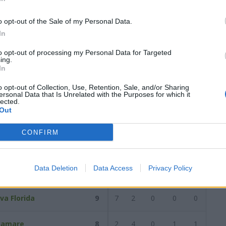
17
2
5
10
17
28
0
2
6
4
13
2
3
4
13
15
o opt-out of the Sale of my Personal Data.
In
data del
20/12/2023
Successiva
to opt-out of processing my Personal Data for Targeted
ing.
In
/2023
o opt-out of Collection, Use, Retention, Sale, and/or Sharing
ersonal Data that Is Unrelated with the Purposes for which it
lected.
Out
Reti
AZ
RIG
PUN
ANG
CDF
CONFIRM
ana Calcio
9
7
2
0
0
0
Data Deletion
Data Access
Privacy Policy
erina
9
5
2
1
1
0
va Florida
9
7
2
0
0
0
iamare
8
2
4
0
1
1