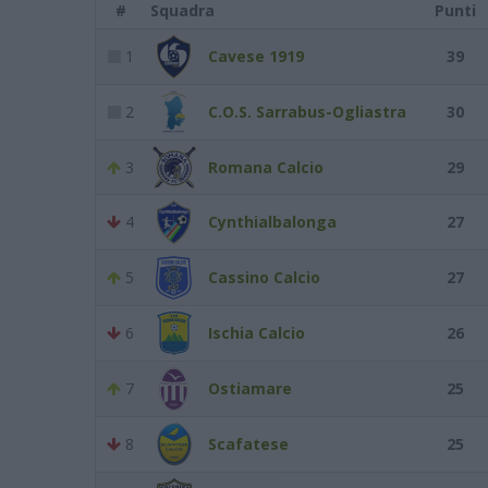
#
Squadra
Punti
1
Cavese 1919
39
2
C.O.S. Sarrabus-Ogliastra
30
3
Romana Calcio
29
4
Cynthialbalonga
27
5
Cassino Calcio
27
6
Ischia Calcio
26
7
Ostiamare
25
8
Scafatese
25