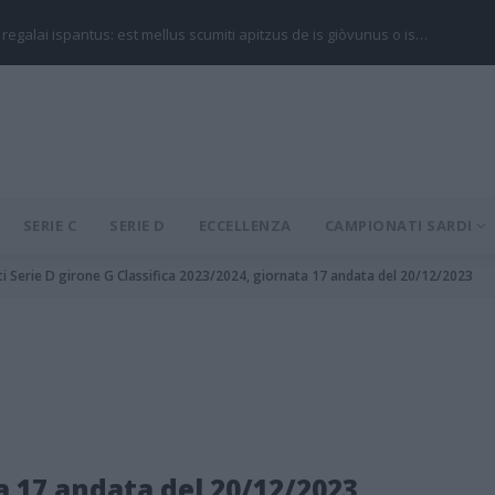
 regalai ispantus: est mellus scumiti apitzus de is giòvunus o is…
SERIE C
SERIE D
ECCELLENZA
CAMPIONATI SARDI
ti Serie D girone G Classifica 2023/2024, giornata 17 andata del 20/12/2023
ta 17 andata del 20/12/2023