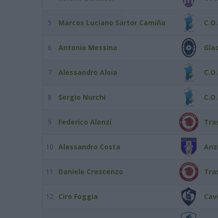
5
Marcos Luciano Sartor Camiña
C.O
6
Antonio Messina
Gla
7
Alessandro Aloia
C.O
8
Sergio Nurchi
C.O
9
Federico Alonzi
Tra
10
Alessandro Costa
Anzi
11
Daniele Crescenzo
Tra
12
Ciro Foggia
Cav