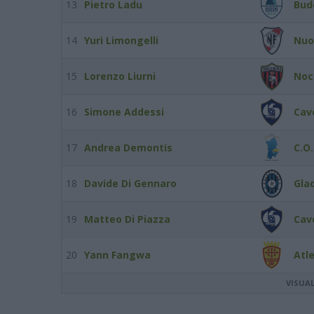
13
Pietro Ladu
Bud
14
Yuri Limongelli
Nuo
15
Lorenzo Liurni
Noc
16
Simone Addessi
Cav
17
Andrea Demontis
C.O
18
Davide Di Gennaro
Gla
19
Matteo Di Piazza
Cav
20
Yann Fangwa
Atle
VISUA