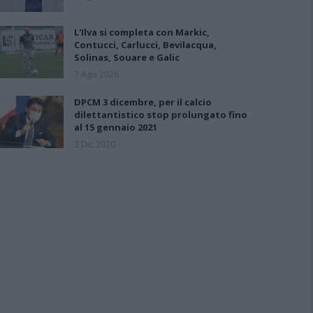
L'Ilva si completa con Markic,
Contucci, Carlucci, Bevilacqua,
Solinas, Souare e Galic
7 Ago 2026
DPCM 3 dicembre, per il calcio
dilettantistico stop prolungato fino
al 15 gennaio 2021
3 Dic 2020