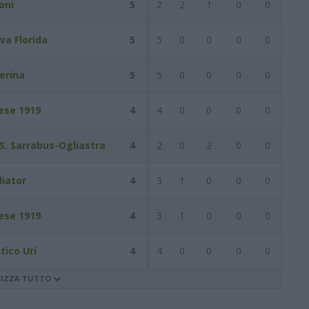
oni
5
2
2
1
0
0
va Florida
5
5
0
0
0
0
erina
5
5
0
0
0
0
ese 1919
4
4
0
0
0
0
.S. Sarrabus-Ogliastra
4
2
0
2
0
0
diator
4
3
1
0
0
0
ese 1919
4
3
1
0
0
0
tico Uri
4
4
0
0
0
0
LIZZA TUTTO