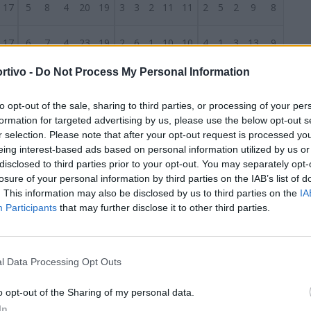
17
5
8
4
20
19
3
3
2
11
11
2
5
2
9
8
17
6
7
4
23
19
2
6
1
10
10
4
1
3
13
9
rtivo -
Do Not Process My Personal Information
17
6
3
8
14
25
2
2
4
6
14
4
1
4
8
11
S
to opt-out of the sale, sharing to third parties, or processing of your per
17
6
2
9
19
23
3
2
3
9
8
3
0
6
10
15
formation for targeted advertising by us, please use the below opt-out s
r selection. Please note that after your opt-out request is processed y
17
5
4
8
25
22
3
2
3
13
11
2
2
5
12
11
eing interest-based ads based on personal information utilized by us or
disclosed to third parties prior to your opt-out. You may separately opt-
losure of your personal information by third parties on the IAB’s list of
17
3
9
5
16
23
3
5
1
7
5
0
4
4
9
18
. This information may also be disclosed by us to third parties on the
IA
Participants
that may further disclose it to other third parties.
17
3
6
8
13
23
3
2
4
10
14
0
4
4
3
9
17
4
3
10
19
32
3
2
3
11
13
1
1
7
8
19
l Data Processing Opt Outs
17
2
7
8
7
23
2
3
4
2
9
0
4
4
5
14
o opt-out of the Sharing of my personal data.
In