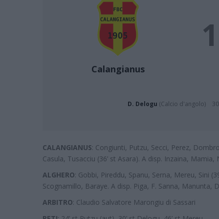
1
Calangianus
D. Delogu
(Calcio d'angolo)
30
CALANGIANUS
: Congiunti, Putzu, Secci, Perez, Dombr
Casula, Tusacciu (36’ st Asara). A disp. Inzaina, Mamia,
ALGHERO
: Gobbi, Pireddu, Spanu, Serna, Mereu, Sini (3
Scognamillo, Baraye. A disp. Piga, F. Sanna, Manunta, D
ARBITRO
: Claudio Salvatore Marongiu di Sassari
RETI
: 24’ st Putzu (aut), 30’ st Delogu, 46’ st Mereu