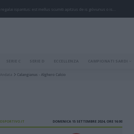
 regalai ispantus: est mellus scumiti apitzus de is giòvunus o is…
SERIE C
SERIE D
ECCELLENZA
CAMPIONATI SARDI
Andata
Calangianus - Alghero Calcio
IOSPORTIVO.IT
DOMENICA 15 SETTEMBRE 2024, ORE 16:00