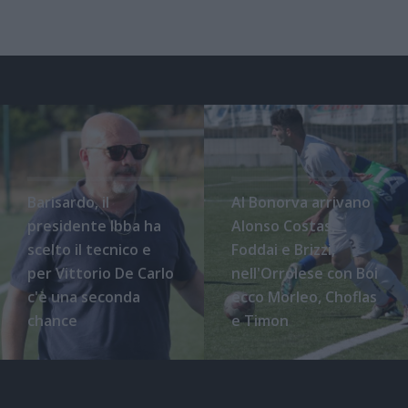
Barisardo, il
Al Bonorva arrivano
presidente Ibba ha
Alonso Costas,
scelto il tecnico e
Foddai e Brizzi,
per Vittorio De Carlo
nell'Orrolese con Boi
c'è una seconda
ecco Morleo, Choflas
chance
e Timon