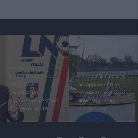
Ripescate Tonara,
Coppa Italia: ecco gli
Atl Bono e
accoppiamenti in
Castelsardo, in
Eccellenza e gli
Promozione restano
abbinamenti in
due gironi da 18
Promozione