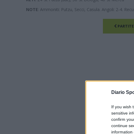
NOTE
: Ammoniti: Putzu, Secci, Casula. Angoli: 2-4. Recup
PARTITE
Diario Spo
If you wish 
sensitive in
confirm you
continue se
information 