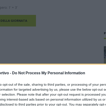
ero: 1’ + 3’
 DELLA GIORNATA
P
rtivo -
Do Not Process My Personal Information
to opt-out of the sale, sharing to third parties, or processing of your per
formation for targeted advertising by us, please use the below opt-out s
r selection. Please note that after your opt-out request is processed y
eing interest-based ads based on personal information utilized by us or
disclosed to third parties prior to your opt-out. You may separately opt-