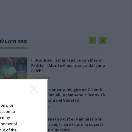
IÙ LETTI OGGI
Il Buddusò in mani sicure con Mario
Fadda, il Monte Alma riparte da Ivano
Falchi
5 Ago 2026
Le 5 sarde ancora nel girone G con 8
squadre laziali, 4 campane e la novità
dei molisani del Venafro
sonal or
6 Ago 2026
ection to
ou may
Anche il Fasano out e le ammissioni
 personal
salgono a sei, l'Ilva è la prima società
tra le non ripescate
out of the