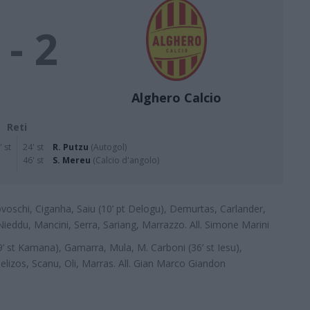
 - 2
Alghero Calcio
Reti
' st
24' st
R. Putzu
(Autogol)
46' st
S. Mereu
(Calcio d'angolo)
ovoschi, Ciganha, Saiu (10’ pt Delogu), Demurtas, Carlander,
 Nieddu, Mancini, Serra, Sariang, Marrazzo. All. Simone Marini
9’ st Kamana), Gamarra, Mula, M. Carboni (36’ st Iesu),
elizos, Scanu, Oli, Marras. All. Gian Marco Giandon