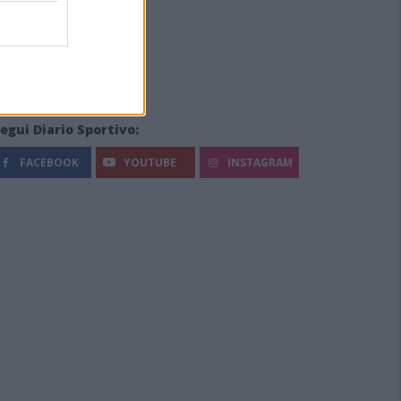
egui Diario Sportivo:
FACEBOOK
YOUTUBE
INSTAGRAM