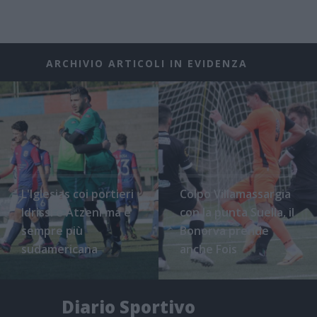
ARCHIVIO ARTICOLI IN EVIDENZA
L'Iglesias coi portieri
Colpo Villamassargia
Idrissi e Atzeni ma è
con la punta Suella, il
sempre più
Bonorva prende
sudamericana
anche Fois
Diario Sportivo