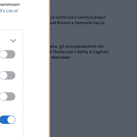
 downstream
5 Ago 2026
B’s List of
Il Selargius rinforza il centrocampo
con Manuel Rinino e Samuele Vacca
6 Ago 2026
Coppa Italia: gli accoppiamenti dei
16esimi di finale con i derby a Cagliari,
Sassari e Macomer
5 Ago 2026