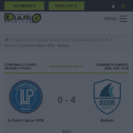
Salta
ULTIMORA
RISULTATI
al
contenuto
MENU
principale
Classifiche e risultati
2024 2025
Eccellenza
A
10
Breadcrumb
Ritorno
Li Punti Calcio 1976 - Budoni
COMUNALE LI PUNTI,
DOMENICA 9 MARZO
DIARIOSPORTIVO.IT
SASSARI LI PUNTI
2025, ORE 15:00
0 - 4
Li Punti Calcio 1976
Budoni
Reti