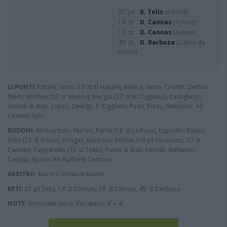
37' pt
B. Teliz
(Azione)
14' st
D. Cannas
(Azione)
16' st
D. Cannas
(Azione)
49' st
D. Barboza
(Calcio da
fermo)
LI PUNTI
: Pittalis; Sechi (19’ st El Hayani), Manca, Serra, Cirotto; Dettori,
Dieni; McPhee (26’ st Silanos), Murgia (32’ st M. Oggiano), Castigliego;
Guisse. A disp. Lopez, Deiogu, F. Oggiano, Piras, Fresu, Ikekpolor. All.
Cosimo Salis
BUDONI
: Moscaritolo; Ferrari, Farris (18’ st La Rosa), Esposito, Raimo;
Teliz (23’ st Scioni), Bringas, Barboza; Belloni (16’ pt Veneroso, 10’ st
Cannas), Tapparello (33’ st Tokic), Piassi. A disp. Forzati, Stefanoni,
Cappai, Spano. All. Raffaele Cerbone
ARBITRO
: Mario Corrias di Nuoro.
RETI
: 37’ pt Teliz, 14’ st Cannas, 16’ st Cannas, 49’ st Barboza.
NOTE
: Ammoniti Serra. Recupero: 4’ + 4’.