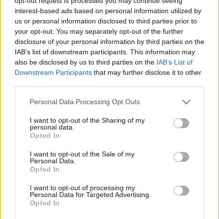
opt-out request is processed you may continue seeing
Il Latte Dolce prende Dumani dalla Torres,
Mascia, Sorgente, Lopes, Limberti e Cherchi
interest-based ads based on personal information utilized by
gli altri acquisti
us or personal information disclosed to third parties prior to
8 Ago 2026
your opt-out. You may separately opt-out of the further
disclosure of your personal information by third parties on the
Il Monastir riparte dai pilastri Masia, Pinna e
IAB’s list of downstream participants. This information may
Aloia, il primo acquisto è Loru
also be disclosed by us to third parties on the
IAB’s List of
7 Ago 2026
Downstream Participants
that may further disclose it to other
third parties.
Latte Dolce, che rivoluzione: addio a 23
Personal Data Processing Opt Outs
giocatori della scorsa stagione
9 Ago 2024
I want to opt-out of the Sharing of my
personal data.
Opted In
L'Ilva si completa con Markic, Contucci,
Carlucci, Bevilacqua, Solinas, Souare e Galic
I want to opt-out of the Sale of my
7 Ago 2026
Personal Data.
Opted In
I want to opt-out of processing my
Personal Data for Targeted Advertising.
Opted In