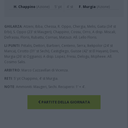
H. Chappino
(Azione)
5' pt
4' st
F. Murgia
(Azione)
GHILARZA
: Atzeni, Ibba, Chessa, R. Oppo, Chergia, Melis, Gaita (34’ st
Erbi), S. Oppo (23’ st Maugeri), Chappino, Cossu, Orro, A disp. Miscali,
Defrassu, Floris, Rubattu, Corrias, Matzuzi. All. Lello Floris.
LI PUNTI
: Pittalis, Dettori, Barbieri, Centeno, Serra, Ikekpolor (24’ st
Manca), Cirotto (31’ st Sechi), Castigliego, Guisse (42’ st El Hayani), Dieni,
Murgia (26’ st Oggiano). A disp. Lopez, Fresu, Delogu, Mcpheee. All.
Cosimo Salis.
ARBITRO
: Marco Cazzavillan di Vicenza.
RETI
: 5’ pt Chappino, 4’ st Murgia.
NOTE
: Ammoniti: Maugeri, Sechi. Recupero: 1’ + 4’.
PARTITE DELLA GIORNATA