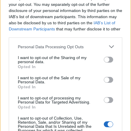
Latte Dolce, Andrea Grigoras è il nuovo ds
your opt-out. You may separately opt-out of the further
29 Lug 2026
disclosure of your personal information by third parties on the
IAB’s list of downstream participants. This information may
also be disclosed by us to third parties on the
IAB’s List of
Il Latte Dolce prende Dumani dalla Torres,
Downstream Participants
that may further disclose it to other
Mascia, Sorgente, Lopes, Limberti e Cherchi
third parties.
gli altri acquisti
8 Ago 2026
Personal Data Processing Opt Outs
Lnd, oggi le ufficialità sui ripescaggi e poi il
I want to opt-out of the Sharing of my
CR sardo può completare i propri organici
personal data.
Opted In
3 Ago 2026
I want to opt-out of the Sale of my
Personal Data.
Opted In
I want to opt-out of processing my
Personal Data for Targeted Advertising.
Opted In
I want to opt-out of Collection, Use,
Retention, Sale, and/or Sharing of my
Personal Data that Is Unrelated with the
Purposes for which it was collected.