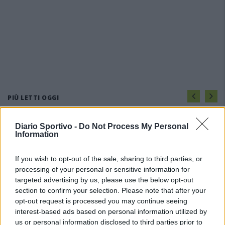
PIÙ LETTI OGGI
Diario Sportivo -
Do Not Process My Personal
Il Monte Alma rinforza l'attacco con Palmas
Information
e Bonivardi, nel Macomer l'estro di Di Angelo
9 Ago 2026
If you wish to opt-out of the sale, sharing to third parties, or
processing of your personal or sensitive information for
La COS approda a Barisardo tra conferme,
targeted advertising by us, please use the below opt-out
nuovi volti e mister Loi a fare da filo
section to confirm your selection. Please note that after your
conduttore
opt-out request is processed you may continue seeing
9 Ago 2026
interest-based ads based on personal information utilized by
us or personal information disclosed to third parties prior to