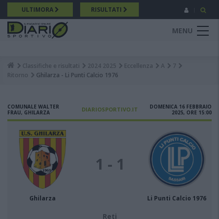
Salta
ULTIMORA
RISULTATI
al
contenuto
MENU
principale
Classifiche e risultati
2024 2025
Eccellenza
A
7
Breadcrumb
Ritorno
Ghilarza - Li Punti Calcio 1976
COMUNALE WALTER
DOMENICA 16 FEBBRAIO
DIARIOSPORTIVO.IT
FRAU, GHILARZA
2025, ORE 15:00
1 - 1
Ghilarza
Li Punti Calcio 1976
Reti