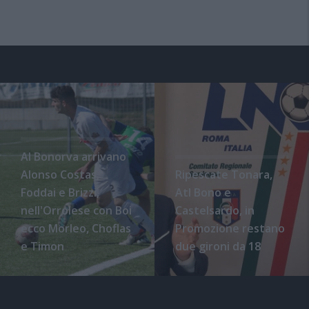
Al Bonorva arrivano
Alonso Costas,
Ripescate Tonara,
Foddai e Brizzi,
Atl Bono e
nell'Orrolese con Boi
Castelsardo, in
ecco Morleo, Choflas
Promozione restano
e Timon
due gironi da 18