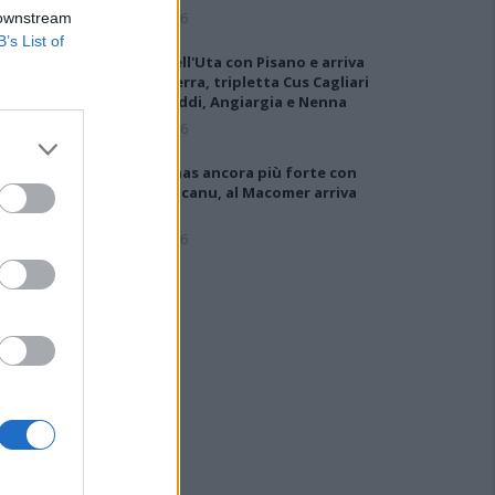
5 Ago 2026
 downstream
B’s List of
Colpo dell'Uta con Pisano e arriva
anche Serra, tripletta Cus Cagliari
con Piroddi, Angiargia e Nenna
5 Ago 2026
Il Coghinas ancora più forte con
Sechi e Scanu, al Macomer arriva
Bonfigli
5 Ago 2026