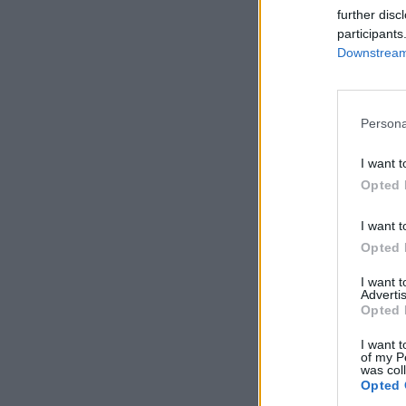
further disc
participants
Downstream 
Persona
I want t
Opted 
I want t
Opted 
I want 
Advertis
Opted 
I want t
of my P
was col
Opted 