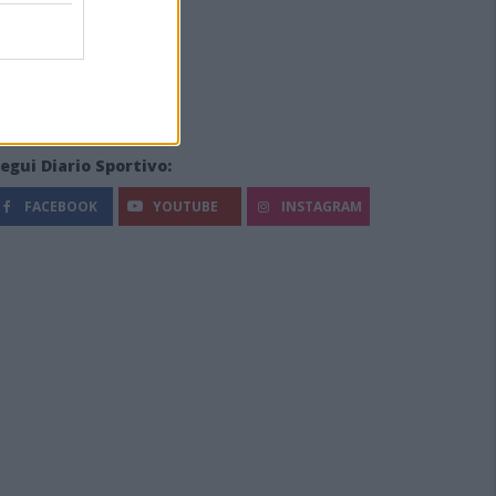
egui Diario Sportivo:
FACEBOOK
YOUTUBE
INSTAGRAM