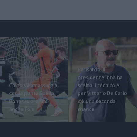
Barisardo, il
presidente Ibba ha
Colpo Villamassargia
scelto il tecnico e
con la punta Suella, il
per Vittorio De Carlo
Bonorva prende
c'è una seconda
anche Fois
chance