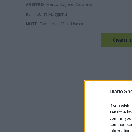
ARBITRO
: Marco Spiga di Carbonia.
RETI
: 38’ st Muggianu.
NOTE
: Espulso al 43’ st Usman.
PARTITE
Diario Spo
If you wish 
sensitive in
confirm you
continue se
information 