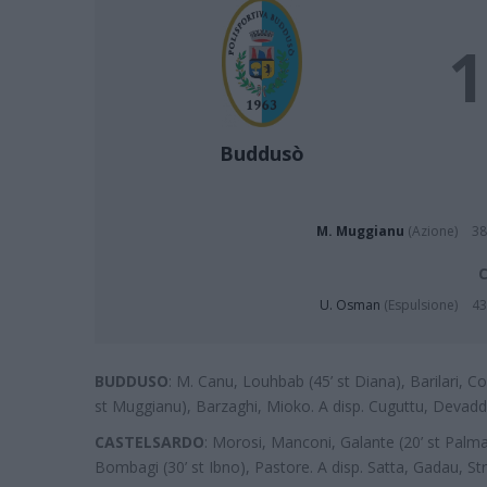
1
Buddusò
M. Muggianu
(Azione)
38
C
U. Osman
(Espulsione)
43
BUDDUSO
: M. Canu, Louhbab (45’ st Diana), Barilari, C
st Muggianu), Barzaghi, Mioko. A disp. Cuguttu, Devaddis
CASTELSARDO
: Morosi, Manconi, Galante (20’ st Palmas)
Bombagi (30’ st Ibno), Pastore. A disp. Satta, Gadau, Stri