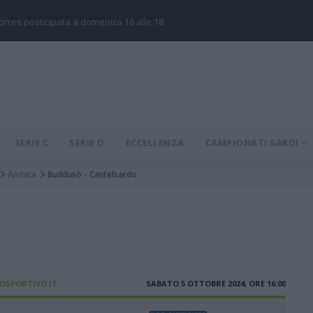
Torres posticipata a domenica 16 alle 18
SERIE C
SERIE D
ECCELLENZA
CAMPIONATI SARDI
Andata
Buddusò - Castelsardo
IOSPORTIVO.IT
SABATO 5 OTTOBRE 2024, ORE 16:00