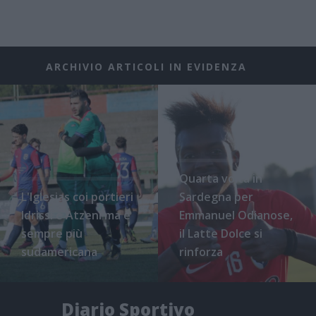
ARCHIVIO ARTICOLI IN EVIDENZA
Quarta volta in
L'Iglesias coi portieri
Sardegna per
Idrissi e Atzeni ma è
Emmanuel Odianose,
sempre più
il Latte Dolce si
sudamericana
rinforza
Diario Sportivo