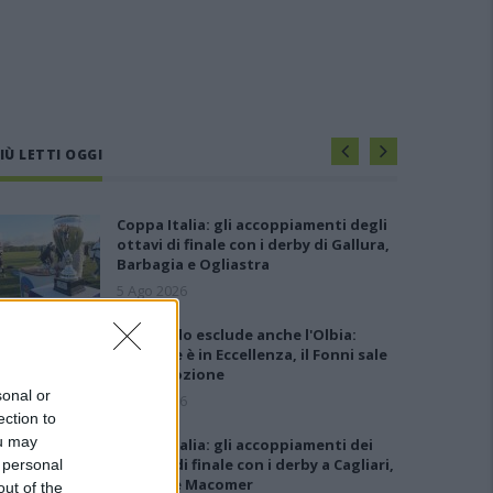
IÙ LETTI OGGI
Coppa Italia: gli accoppiamenti degli
ottavi di finale con i derby di Gallura,
Barbagia e Ogliastra
5 Ago 2026
Il CR sardo esclude anche l'Olbia:
l'Usinese è in Eccellenza, il Fonni sale
in Promozione
sonal or
5 Ago 2026
ection to
ou may
Coppa Italia: gli accoppiamenti dei
16esimi di finale con i derby a Cagliari,
 personal
Sassari e Macomer
out of the