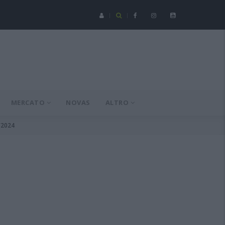
Serie C - Coppa Italia: Spezia-Torres posticipata a domenica 16 a
MERCATO
NOVAS
ALTRO
/2024