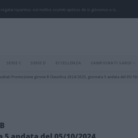
 regalai ispantus: est mellus scumiti apitzus de is giòvunus o is…
SERIE C
SERIE D
ECCELLENZA
CAMPIONATI SARDI
sultati Promozione girone B Classifica 2024/2025, giornata 5 andata del 05/10
 B
a 5 andata del 05/10/2024