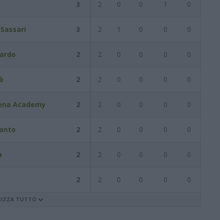
3
2
0
0
1
0
 Sassari
3
2
1
0
0
0
sardo
2
2
0
0
0
0
ò
2
2
0
0
0
0
ena Academy
2
2
0
0
0
0
anto
2
2
0
0
0
0
a
2
2
0
0
0
0
2
2
0
0
0
0
LIZZA TUTTO