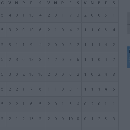
G
V
N
P
F
S
V
N
P
F
S
V
N
P
F
S
5
4
0
1
13
4
2
0
1
7
3
2
0
0
6
1
5
3
2
0
10
6
2
1
0
4
2
1
1
0
6
4
5
3
1
1
9
4
2
0
0
5
2
1
1
1
4
2
5
2
3
0
13
8
1
2
0
9
6
1
1
0
4
2
5
3
0
2
10
10
2
0
0
6
2
1
0
2
4
8
5
2
2
1
7
6
1
1
0
3
1
1
1
1
4
5
5
2
2
1
6
5
2
0
1
5
4
0
2
0
1
1
5
2
1
2
13
5
2
0
0
10
0
0
1
2
3
5