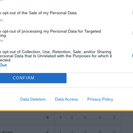
5
0
1
4
1
14
0
1
1
0
2
0
0
3
1
12
o opt-out of the Sale of my Personal Data.
In
data del
05/10/2024
Successiva
to opt-out of processing my Personal Data for Targeted
ing.
In
2024
o opt-out of Collection, Use, Retention, Sale, and/or Sharing
ersonal Data that Is Unrelated with the Purposes for which it
lected.
Out
Reti
AZ
RIG
PUN
ANG
CDF
CONFIRM
o Bono
7
7
0
0
0
0
Data Deletion
Data Access
Privacy Policy
ena Academy
5
5
0
0
0
0
4
4
0
0
0
0
o Bono
4
1
3
0
0
0