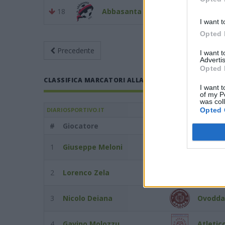
18
Abbasanta
1
I want t
Opted 
Precedente
Giornata 5
An
I want 
Advertis
Opted 
CLASSIFICA MARCATORI ALLA GIORNATA 5 DEL 05/10/
I want t
of my P
was col
Opted 
DIARIOSPORTIVO.IT
#
Giocatore
Squadra
1
Giuseppe Meloni
Atletic
2
Lorenco Zela
Arzach
3
Nicolo Deiana
Ovodda
4
Gavino Molozzu
Atletic