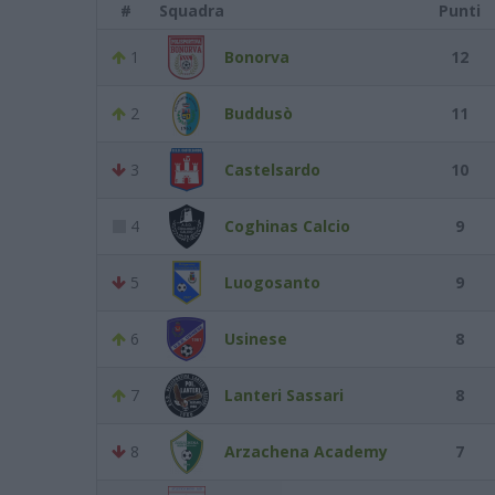
#
Squadra
Punti
1
Bonorva
12
2
Buddusò
11
3
Castelsardo
10
4
Coghinas Calcio
9
5
Luogosanto
9
6
Usinese
8
7
Lanteri Sassari
8
8
Arzachena Academy
7