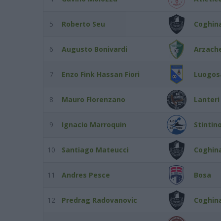
5
Roberto Seu
Coghina
6
Augusto Bonivardi
Arzach
7
Enzo Fink Hassan Fiori
Luogos
8
Mauro Florenzano
Lanteri
9
Ignacio Marroquin
Stintin
10
Santiago Mateucci
Coghina
11
Andres Pesce
Bosa
12
Predrag Radovanovic
Coghina