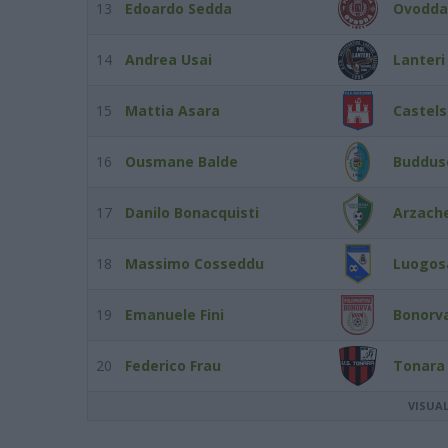
13
Edoardo Sedda
Ovodda
14
Andrea Usai
Lanteri
15
Mattia Asara
Castel
16
Ousmane Balde
Buddus
17
Danilo Bonacquisti
Arzach
18
Massimo Cosseddu
Luogos
19
Emanuele Fini
Bonorv
20
Federico Frau
Tonara
VISUA