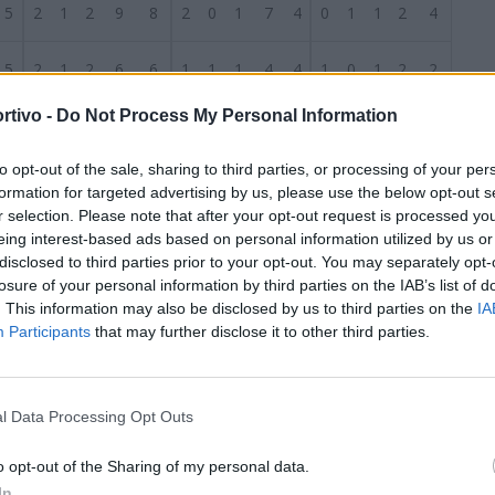
5
2
1
2
9
8
2
0
1
7
4
0
1
1
2
4
5
2
1
2
6
6
1
1
1
4
4
1
0
1
2
2
rtivo -
Do Not Process My Personal Information
5
2
1
2
7
9
1
1
0
5
3
1
0
2
2
6
to opt-out of the sale, sharing to third parties, or processing of your per
S
5
2
1
2
5
9
1
0
1
2
5
1
1
1
3
4
formation for targeted advertising by us, please use the below opt-out s
r selection. Please note that after your opt-out request is processed y
5
1
2
2
9
11
1
2
0
7
2
0
0
2
2
9
eing interest-based ads based on personal information utilized by us or
disclosed to third parties prior to your opt-out. You may separately opt-
losure of your personal information by third parties on the IAB’s list of
5
1
2
2
4
6
1
1
1
3
4
0
1
1
1
2
. This information may also be disclosed by us to third parties on the
IA
Participants
that may further disclose it to other third parties.
5
0
4
1
3
6
0
2
0
2
2
0
2
1
1
4
5
0
3
2
5
7
0
2
1
2
3
0
1
1
3
4
l Data Processing Opt Outs
5
0
1
4
5
11
0
0
2
1
4
0
1
2
4
7
o opt-out of the Sharing of my personal data.
In