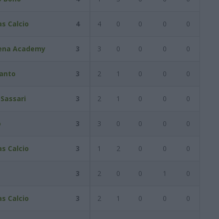
s Calcio
4
4
0
0
0
0
ena Academy
3
3
0
0
0
0
anto
3
2
1
0
0
0
 Sassari
3
2
1
0
0
0
o
3
3
0
0
0
0
s Calcio
3
1
2
0
0
0
3
2
0
0
1
0
s Calcio
3
2
1
0
0
0