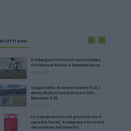
IÙ LETTI OGGI
Il Selargius rinforza il centrocampo
con Manuel Rinino e Samuele Vacca
6 Ago 2026
Coppa Italia: Aranova-Ossese il 23, i
derby Budoni-Latte Dolce e COS-
Monastir il 30
6 Ago 2026
Le 5 sarde ancora nel girone G con 8
squadre laziali, 4 campane e la novità
dei molisani del Venafro