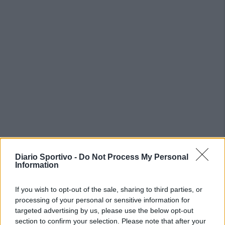
Diario Sportivo -
Do Not Process My Personal
PIÙ LETTI OGGI
Information
If you wish to opt-out of the sale, sharing to third parties, or
Amichevole Ossese: 3-1 al Cagliari Primavera,
doppietta di Tapparello
processing of your personal or sensitive information for
8 Ago 2026
targeted advertising by us, please use the below opt-out
section to confirm your selection. Please note that after your