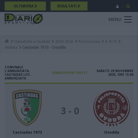
Salta
ULTIMORA
RISULTATI
al
contenuto
MENU
principale
Classifiche e risultati
2025 2026
Promozione
A
13
Breadcrumb
Andata
Castiadas 1973 - Ovodda
COMUNALE
L'ANNUNZIATA,
SABATO 29 NOVEMBRE
DIARIOSPORTIVO.IT
CASTIADAS LOC.
2025, ORE 15:00
ANNUNZIATA
3 - 0
Castiadas 1973
Ovodda