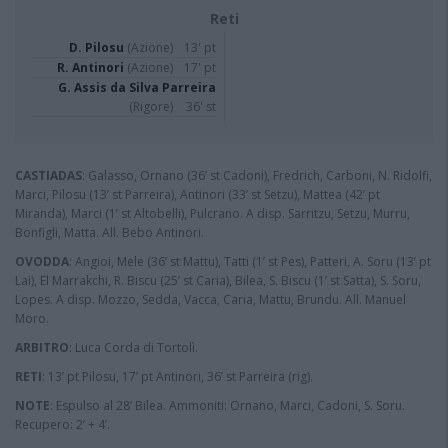
Reti
D. Pilosu
(Azione)
13' pt
R. Antinori
(Azione)
17' pt
G. Assis da Silva Parreira
(Rigore)
36' st
CASTIADAS
: Galasso, Ornano (36’ st Cadoni), Fredrich, Carboni, N. Ridolfi,
Marci, Pilosu (13’ st Parreira), Antinori (33’ st Setzu), Mattea (42’ pt
Miranda), Marci (1’ st Altobelli), Pulcrano. A disp. Sarritzu, Setzu, Murru,
Bonfigli, Matta. All. Bebo Antinori.
OVODDA
: Angioi, Mele (36’ st Mattu), Tatti (1’ st Pes), Patteri, A. Soru (13’ pt
Lai), El Marrakchi, R. Biscu (25’ st Caria), Bilea, S. Biscu (1’ st Satta), S. Soru,
Lopes. A disp. Mozzo, Sedda, Vacca, Caria, Mattu, Brundu. All. Manuel
Moro.
ARBITRO
: Luca Corda di Tortolì.
RETI
: 13’ pt Pilosu, 17’ pt Antinori, 36’ st Parreira (rig).
NOTE
: Espulso al 28’ Bilea. Ammoniti: Ornano, Marci, Cadoni, S. Soru.
Recupero: 2’ + 4’.