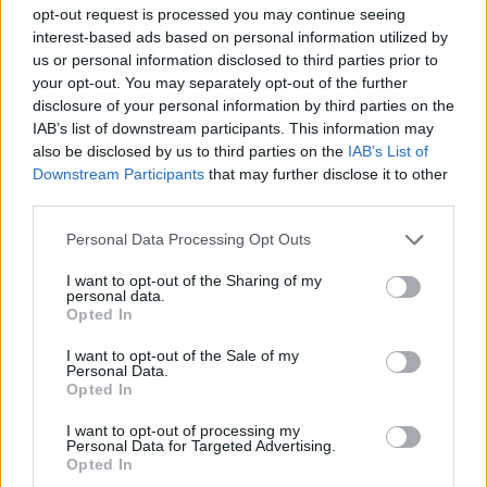
opt-out request is processed you may continue seeing
L'Ilvamaddalena è tra i 13 club che hanno
interest-based ads based on personal information utilized by
presentato domanda di ripescaggio
us or personal information disclosed to third parties prior to
8 Lug 2026
your opt-out. You may separately opt-out of the further
disclosure of your personal information by third parties on the
IAB’s list of downstream participants. This information may
Il Latte Dolce prende Dumani dalla Torres,
Mascia, Sorgente, Lopes, Limberti e Cherchi
also be disclosed by us to third parties on the
IAB’s List of
gli altri acquisti
Downstream Participants
that may further disclose it to other
8 Ago 2026
third parties.
Il Monastir riparte dai pilastri Masia, Pinna e
Personal Data Processing Opt Outs
Aloia, il primo acquisto è Loru
7 Ago 2026
I want to opt-out of the Sharing of my
personal data.
Opted In
Il Selargius rinforza il centrocampo con
I want to opt-out of the Sale of my
Manuel Rinino e Samuele Vacca
Personal Data.
6 Ago 2026
Opted In
I want to opt-out of processing my
Personal Data for Targeted Advertising.
Opted In