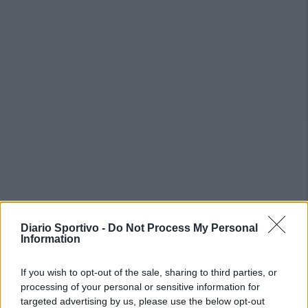
Diario Sportivo -
Do Not Process My Personal
Information
PIÙ LETTI OGGI
If you wish to opt-out of the sale, sharing to third parties, or
processing of your personal or sensitive information for
L'Ossese si prepara all'esordio in D: Forzati,
Cabrera, Tesio, Limongelli, Bolzicco e tanti
targeted advertising by us, please use the below opt-out