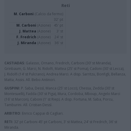
Reti
M. Carboni
(Calcio da fermo)
32' pt
M. Carboni
(Azione)
45' pt
J. Mattea
(Azione)
3' st
F. Fredrich
(Azione)
24' st
J. Miranda
(Azione)
36' st
CASTIADAS
: Galasso, Ornano, Fredrich, Carboni (30’ st Miranda),
Grinbaum, G. Marci, N. Ridolfi, Mattea (25’ st Poma), Cadoni (30’ st Lecca),
J. Ridolfi (14’ st Pulcrano), Andrea Marci. A disp. Sarritzu, Bonfigli, Bellanza,
Matta, Assis. All. Bebo Antinori.
GUSPINI
: P. Saba, Dessì, Manca (25’ st Locci), Chessa, Zedda (30’ st
Montesuelli), Fadda (30’ st Piga), Mura, Cordoba, Mboup, Angelo Marci
(16’ st Marcon), Caboni (1’ st Riep). A disp. Fortuna, M. Saba, Porcu,
Tamburini. All. Cristian Dessì.
ARBITRO
: Enrico Cappai di Cagliari.
RETI
: 32’ pt Carboni 45’ pt Carboni, 3’ st Mattea, 24’ st Fredrich, 36’ st
Miranda.