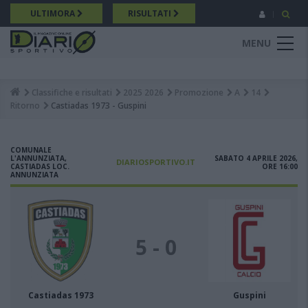
Salta
ULTIMORA
RISULTATI
al
contenuto
MENU
principale
Classifiche e risultati
2025 2026
Promozione
A
14
Breadcrumb
Ritorno
Castiadas 1973 - Guspini
COMUNALE
L'ANNUNZIATA,
SABATO 4 APRILE 2026,
DIARIOSPORTIVO.IT
CASTIADAS LOC.
ORE 16:00
ANNUNZIATA
5 - 0
Castiadas 1973
Guspini