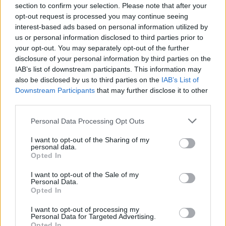
giovani tra i…
section to confirm your selection. Please note that after your
7 Ago 2026
opt-out request is processed you may continue seeing
interest-based ads based on personal information utilized by
Il Selargius rinforza il centrocampo con
us or personal information disclosed to third parties prior to
Manuel Rinino e Samuele Vacca
your opt-out. You may separately opt-out of the further
6 Ago 2026
disclosure of your personal information by third parties on the
IAB’s list of downstream participants. This information may
also be disclosed by us to third parties on the
IAB’s List of
Le 5 sarde ancora nel girone G con 8 squadre
laziali, 4 campane e la novità dei molisani del
Downstream Participants
that may further disclose it to other
Venafro
third parties.
6 Ago 2026
Personal Data Processing Opt Outs
Coppa Italia: Aranova-Ossese il 23, i derby
Budoni-Latte Dolce e COS-Monastir il 30
I want to opt-out of the Sharing of my
personal data.
6 Ago 2026
Opted In
I want to opt-out of the Sale of my
Altri innesti all'Ilva: ecco il '98' Riccardo Fiori
Personal Data.
(ex San Teodoro) e l'attaccante argentino…
Opted In
16 Dic 2016
I want to opt-out of processing my
Personal Data for Targeted Advertising.
Opted In