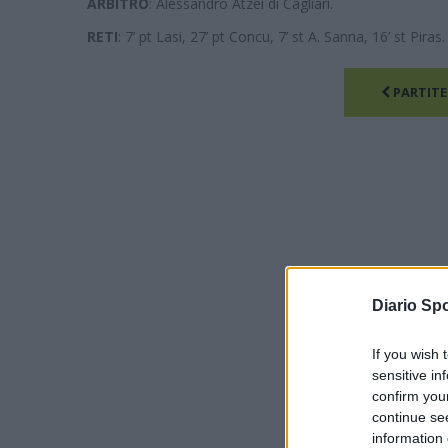
ARBITRO
: Alessandro Atzei di Cagliari.
RETI
: 7’ pt Lasi, 27’ pt Concu, 7’ st A. Sanna, 16’ st Piras.
PARTITE
Diario Spo
If you wish 
sensitive in
confirm you
continue se
information 