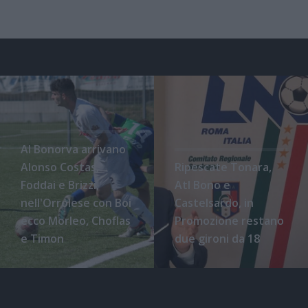
Al Bonorva arrivano
Alonso Costas,
Ripescate Tonara,
Foddai e Brizzi,
Atl Bono e
nell'Orrolese con Boi
Castelsardo, in
ecco Morleo, Choflas
Promozione restano
e Timon
due gironi da 18