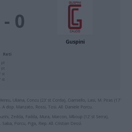
 - 0
Guspini
Reti
' pt
 pt
' st
' st
ereu, Uliana, Concu (23’ st Corda), Ciarniello, Lasi, M. Piras (17’
u). A disp. Manzato, Rossi, Tosi. All. Daniele Porcu.
urini, Zedda, Fadda, Mura, Marcon, Mboup (12’ st Serra),
 Saba, Porcu, Piga, Riep. All. Cristian Dessì.