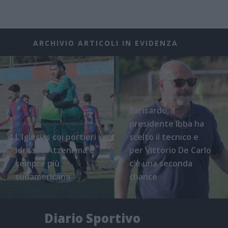
ARCHIVIO ARTICOLI IN EVIDENZA
Barisardo, il
presidente Ibba ha
L'Iglesias coi portieri
scelto il tecnico e
Idrissi e Atzeni ma è
per Vittorio De Carlo
sempre più
c'è una seconda
sudamericana
chance
Diario Sportivo