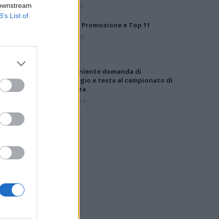
6 Ago 2026
 downstream
B’s List of
Risultati Promozione e Top 11
22 Set 2009
Ossese, niente domanda di
ripescaggio e testa al campionato di
Eccellenza
10 Lug 2024