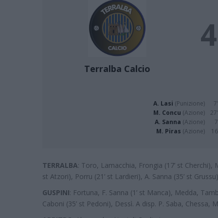
4
Terralba Calcio
A. Lasi
(Punizione)
7
M. Concu
(Azione)
27'
A. Sanna
(Azione)
7
M. Piras
(Azione)
16
TERRALBA
: Toro, Lamacchia, Frongia (17’ st Cherchi), M
st Atzori), Porru (21’ st Lardieri), A. Sanna (35’ st Gruss
GUSPINI
: Fortuna, F. Sanna (1’ st Manca), Medda, Tamb
Caboni (35’ st Pedoni), Dessì. A disp. P. Saba, Chessa, M.