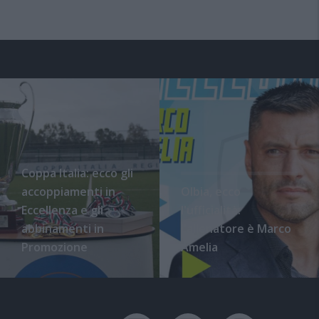
Coppa Italia: ecco gli
accoppiamenti in
Olbia, ecco
Eccellenza e gli
l'ufficialità:
abbinamenti in
l'allenatore è Marco
Promozione
Amelia