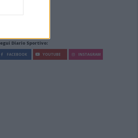
egui Diario Sportivo:
FACEBOOK
YOUTUBE
INSTAGRAM