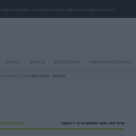
 regalai ispantus: est mellus scumiti apitzus de is giòvunus o is…
SERIE C
SERIE D
ECCELLENZA
CAMPIONATI SARDI
5
Andata
Terralba Calcio - Guspini
IOSPORTIVO.IT
SABATO 13 DICEMBRE 2025, ORE 15:00