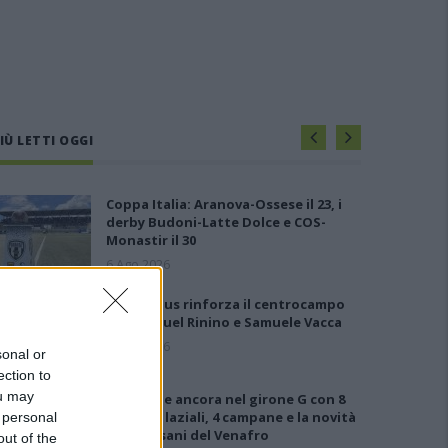
IÙ LETTI OGGI
Coppa Italia: Aranova-Ossese il 23, i
derby Budoni-Latte Dolce e COS-
Monastir il 30
6 Ago 2026
Il Selargius rinforza il centrocampo
con Manuel Rinino e Samuele Vacca
6 Ago 2026
sonal or
ection to
ou may
Le 5 sarde ancora nel girone G con 8
squadre laziali, 4 campane e la novità
 personal
dei molisani del Venafro
out of the