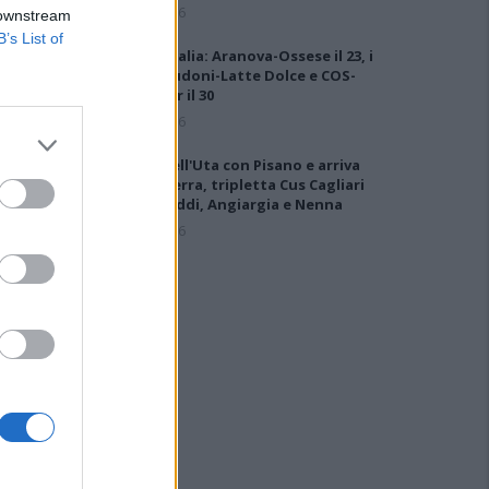
6 Ago 2026
 downstream
B’s List of
Coppa Italia: Aranova-Ossese il 23, i
derby Budoni-Latte Dolce e COS-
Monastir il 30
6 Ago 2026
Colpo dell'Uta con Pisano e arriva
anche Serra, tripletta Cus Cagliari
con Piroddi, Angiargia e Nenna
5 Ago 2026