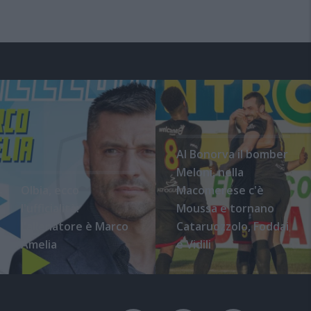
Al Bonorva il bomber
Meloni, nella
Olbia, ecco
Macomerese c'è
l'ufficialità:
Moussa e tornano
l'allenatore è Marco
Cataruozzolo, Foddai
Amelia
e Vidili