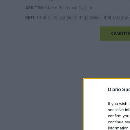
ARBITRO
: Marco Putzolu di Cagliari.
RETI
: 10’ pt G. Murgia (aut.), 41’ pt Ghiani, 8’ st Mastropi
PARTITE
Diario Spo
If you wish 
sensitive in
confirm you
continue se
information 