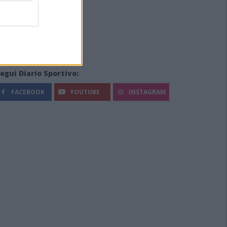
egui Diario Sportivo:
FACEBOOK
YOUTUBE
INSTAGRAM