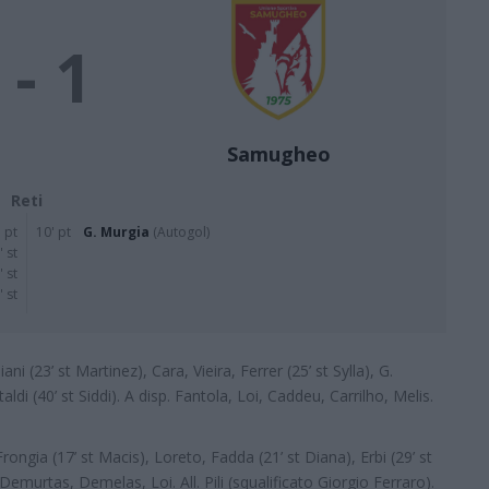
 - 1
Samugheo
Reti
 pt
10' pt
G. Murgia
(Autogol)
' st
' st
' st
iani (23’ st Martinez), Cara, Vieira, Ferrer (25’ st Sylla), G.
aldi (40’ st Siddi). A disp. Fantola, Loi, Caddeu, Carrilho, Melis.
ongia (17’ st Macis), Loreto, Fadda (21’ st Diana), Erbi (29’ st
, Demurtas, Demelas, Loi. All. Pili (squalificato Giorgio Ferraro).