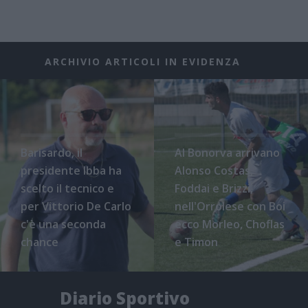
ARCHIVIO ARTICOLI IN EVIDENZA
Barisardo, il
Al Bonorva arrivano
presidente Ibba ha
Alonso Costas,
scelto il tecnico e
Foddai e Brizzi,
per Vittorio De Carlo
nell'Orrolese con Boi
c'è una seconda
ecco Morleo, Choflas
chance
e Timon
Diario Sportivo