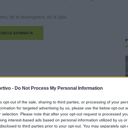
etro, 38’ st Mastropietro, 50’ st Sylla.
 DELLA GIORNATA
P
rtivo -
Do Not Process My Personal Information
to opt-out of the sale, sharing to third parties, or processing of your per
formation for targeted advertising by us, please use the below opt-out s
r selection. Please note that after your opt-out request is processed y
eing interest-based ads based on personal information utilized by us or
disclosed to third parties prior to your opt-out. You may separately opt-