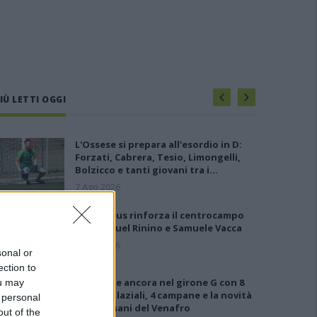
IÙ LETTI OGGI
L'Ossese si prepara all'esordio in D:
Forzati, Cabrera, Tesio, Limongelli,
Bolzicco e tanti giovani tra i…
7 Ago 2026
Il Selargius rinforza il centrocampo
con Manuel Rinino e Samuele Vacca
6 Ago 2026
sonal or
ection to
Le 5 sarde ancora nel girone G con 8
ou may
squadre laziali, 4 campane e la novità
 personal
dei molisani del Venafro
out of the