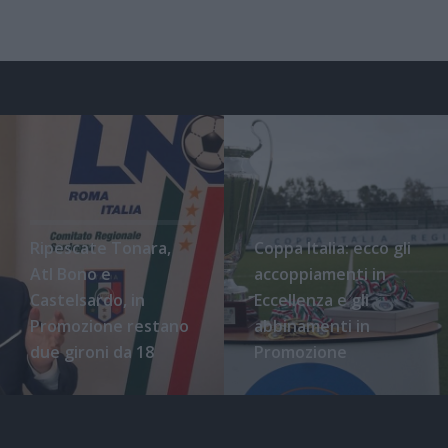
Ripescate Tonara,
Coppa Italia: ecco gli
Atl Bono e
accoppiamenti in
Castelsardo, in
Eccellenza e gli
Promozione restano
abbinamenti in
due gironi da 18
Promozione