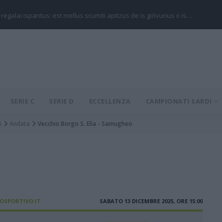
 regalai ispantus: est mellus scumiti apitzus de is giòvunus o is…
SERIE C
SERIE D
ECCELLENZA
CAMPIONATI SARDI
5
Andata
Vecchio Borgo S. Elia - Samugheo
IOSPORTIVO.IT
SABATO 13 DICEMBRE 2025, ORE 15:00