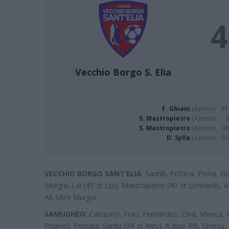
4
Vecchio Borgo S. Elia
F. Ghiani
(Azione)
41'
S. Mastropietro
(Azione)
8
S. Mastropietro
(Azione)
38
D. Sylla
(Azione)
50
VECCHIO BORGO SANT’ELIA
: Santilli, Fofana, Pinna, Gh
Murgia, Lai (45’ st Loi), Mastropietro (40’ st Limbardi), At
All. Miro Murgia.
SAMUGHEO
: Cabasino, Frau, Fernandez, Cina, Manca, Fr
Pisano), Frongia, Sardu (34’ st Arru). A disp. Pili, Ginesu