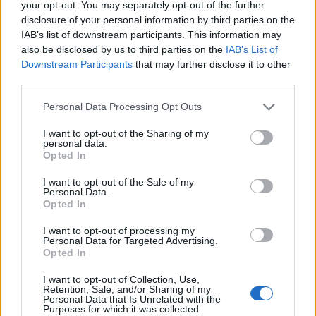
Manuel Rinino e Samuele Vacca
your opt-out. You may separately opt-out of the further
6 Ago 2026
disclosure of your personal information by third parties on the
IAB’s list of downstream participants. This information may
also be disclosed by us to third parties on the
IAB’s List of
Definiti gli organici di Prima con l'aggiunta
Downstream Participants
that may further disclose it to other
di Golfo Aranci, La Salle e Ottava, in Seconda
third parties.
8 ripescaggi
7 Ago 2026
Personal Data Processing Opt Outs
Su Porto Corallo binchet s'isparègiu play-off
I want to opt-out of the Sharing of my
contra a su Taloro Gavoi
personal data.
27 Apr 2014
Opted In
I want to opt-out of the Sale of my
Personal Data.
Opted In
I want to opt-out of processing my
Personal Data for Targeted Advertising.
Opted In
I want to opt-out of Collection, Use,
Retention, Sale, and/or Sharing of my
Personal Data that Is Unrelated with the
Purposes for which it was collected.