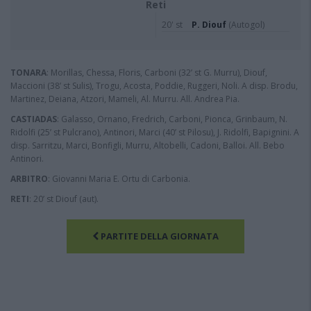
Reti
20' st
P. Diouf
(Autogol)
TONARA
: Morillas, Chessa, Floris, Carboni (32’ st G. Murru), Diouf,
Maccioni (38’ st Sulis), Trogu, Acosta, Poddie, Ruggeri, Noli. A disp. Brodu,
Martinez, Deiana, Atzori, Mameli, Al. Murru. All. Andrea Pia.
CASTIADAS
: Galasso, Ornano, Fredrich, Carboni, Pionca, Grinbaum, N.
Ridolfi (25’ st Pulcrano), Antinori, Marci (40’ st Pilosu), J. Ridolfi, Bapignini. A
disp. Sarritzu, Marci, Bonfigli, Murru, Altobelli, Cadoni, Balloi. All. Bebo
Antinori.
ARBITRO
: Giovanni Maria E. Ortu di Carbonia.
RETI
: 20’ st Diouf (aut).
PARTITE DELLA GIORNATA