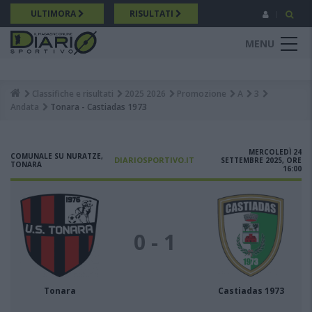
Salta
ULTIMORA
RISULTATI
al
contenuto
MENU
principale
Classifiche e risultati
2025 2026
Promozione
A
3
Breadcrumb
Andata
Tonara - Castiadas 1973
MERCOLEDÌ 24
COMUNALE SU NURATZE,
DIARIOSPORTIVO.IT
SETTEMBRE 2025, ORE
TONARA
16:00
0 - 1
Tonara
Castiadas 1973