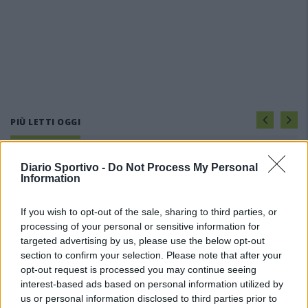
PIÙ LETTI OGGI
L'Ossese si prepara all'esordio in D: Forzati,
Diario Sportivo -
Do Not Process My Personal
Cabrera, Tesio, Limongelli, Bolzicco e tanti
Information
giovani tra i…
7 Ago 2026
If you wish to opt-out of the sale, sharing to third parties, or
processing of your personal or sensitive information for
Per Carbonia e Olbia si apre lo spiraglio di
targeted advertising by us, please use the below opt-out
ripartire dalla Seconda
section to confirm your selection. Please note that after your
7 Ago 2026
opt-out request is processed you may continue seeing
interest-based ads based on personal information utilized by
Il Selargius rinforza il centrocampo con
us or personal information disclosed to third parties prior to