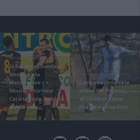
Al Bonorva il bomber
Meloni, nella
Macomerese c'è
L'Arborea rinforza la
Moussa e tornano
difesa con Popescu,
Cataruozzolo, Foddai
all'Orrolese torna
e Vidili
Murgia e arriva Erriu