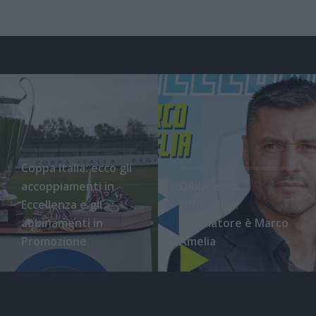
Coppa Italia: ecco gli
accoppiamenti in
Olbia, ecco
Eccellenza e gli
l'ufficialità:
abbinamenti in
l'allenatore è Marco
Promozione
Amelia