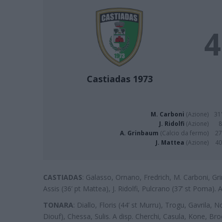
4
Castiadas 1973
M. Carboni
(Azione)
31'
J. Ridolfi
(Azione)
8
A. Grinbaum
(Calcio da fermo)
27
J. Mattea
(Azione)
40
CASTIADAS
: Galasso, Ornano, Fredrich, M. Carboni, Gri
Assis (36’ pt Mattea), J. Ridolfi, Pulcrano (37’ st Poma). 
TONARA
: Diallo, Floris (44’ st Murru), Trogu, Gavrila, N
Diouf), Chessa, Sulis. A disp. Cherchi, Casula, Kone, Brod