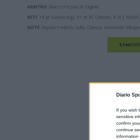
ARBITRO
: Marco Putzolu di Cagliari.
RETI
: 14’ pt Gavrila (rig), 31’ pt M. Carboni, 8’ st J. Ridol
NOTE
: Espulsi Fredrich, Sulis, Chessa. Ammoniti: Mbaye,
PARTITE
Diario Spo
If you wish 
sensitive in
confirm you
continue se
information 