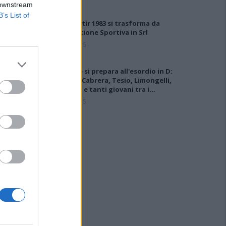
 downstream
B’s List of
Il Monastir 1983 si trasforma da
Associazione Sportiva in Srl
7 Ago 2026
L'Ossese si prepara all'esordio in D:
Forzati, Cabrera, Tesio, Limongelli,
Bolzicco e tanti giovani tra i…
7 Ago 2026