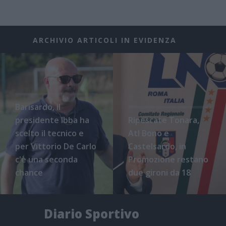
ARCHIVIO ARTICOLI IN EVIDENZA
Barisardo, il
presidente Ibba ha
Ripescate Tonara,
scelto il tecnico e
Atl Bono e
per Vittorio De Carlo
Castelsardo, in
c'è una seconda
Promozione restano
chance
due gironi da 18
Diario Sportivo