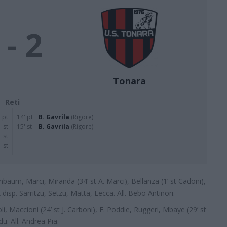
 - 2
Tonara
Reti
 pt
14' pt
B. Gavrila
(Rigore)
' st
15' st
B. Gavrila
(Rigore)
' st
' st
nbaum, Marci, Miranda (34’ st A. Marci), Bellanza (1’ st Cadoni),
A disp. Sarritzu, Setzu, Matta, Lecca. All. Bebo Antinori.
oli, Maccioni (24’ st J. Carboni), E. Poddie, Ruggeri, Mbaye (29’ st
u. All. Andrea Pia.