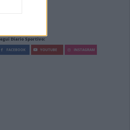
egui Diario Sportivo:
FACEBOOK
YOUTUBE
INSTAGRAM