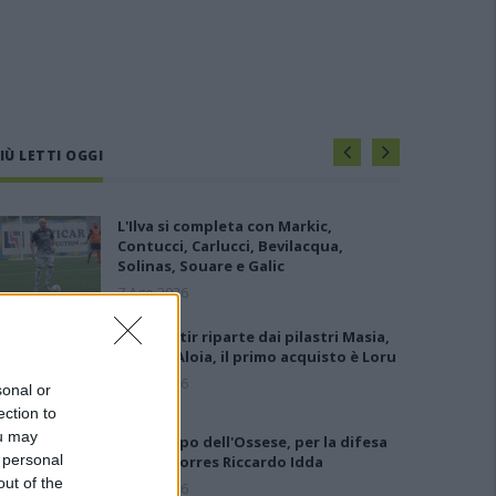
IÙ LETTI OGGI
L'Ilva si completa con Markic,
Contucci, Carlucci, Bevilacqua,
Solinas, Souare e Galic
7 Ago 2026
Il Monastir riparte dai pilastri Masia,
Pinna e Aloia, il primo acquisto è Loru
7 Ago 2026
sonal or
ection to
ou may
Gran colpo dell'Ossese, per la difesa
 personal
c'è l'ex Torres Riccardo Idda
out of the
7 Ago 2026