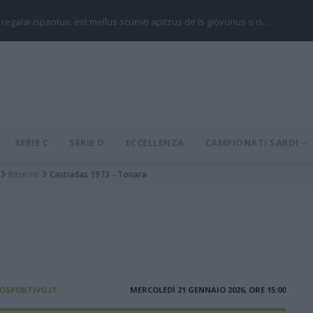
 regalai ispantus: est mellus scumiti apitzus de is giòvunus o is…
SERIE C
SERIE D
ECCELLENZA
CAMPIONATI SARDI
Ritorno
Castiadas 1973 - Tonara
IOSPORTIVO.IT
MERCOLEDÌ 21 GENNAIO 2026, ORE 15:00