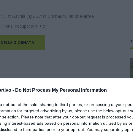
fi, 15’ st Gavrila (rig), 27’ st Grinbaum, 40’ st Mattea.
 Floris. Recupero: 1’ + 5’
P
 DELLA GIORNATA
rtivo -
Do Not Process My Personal Information
to opt-out of the sale, sharing to third parties, or processing of your per
formation for targeted advertising by us, please use the below opt-out s
r selection. Please note that after your opt-out request is processed y
eing interest-based ads based on personal information utilized by us or
disclosed to third parties prior to your opt-out. You may separately opt-