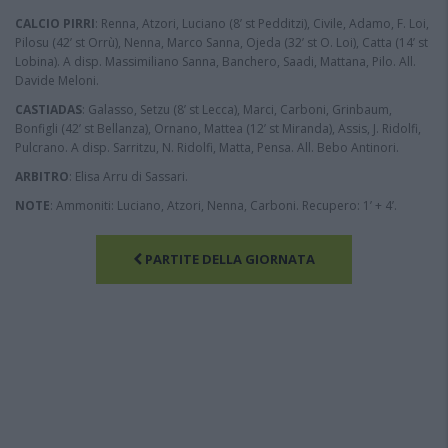
CALCIO PIRRI
: Renna, Atzori, Luciano (8’ st Pedditzi), Civile, Adamo, F. Loi,
Pilosu (42’ st Orrù), Nenna, Marco Sanna, Ojeda (32’ st O. Loi), Catta (14’ st
Lobina). A disp. Massimiliano Sanna, Banchero, Saadi, Mattana, Pilo. All.
Davide Meloni.
CASTIADAS
: Galasso, Setzu (8’ st Lecca), Marci, Carboni, Grinbaum,
Bonfigli (42’ st Bellanza), Ornano, Mattea (12’ st Miranda), Assis, J. Ridolfi,
Pulcrano. A disp. Sarritzu, N. Ridolfi, Matta, Pensa. All. Bebo Antinori.
ARBITRO
: Elisa Arru di Sassari.
NOTE
: Ammoniti: Luciano, Atzori, Nenna, Carboni. Recupero: 1’ + 4’.
PARTITE DELLA GIORNATA