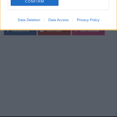
CONFIRM
Data Deletion
Data Access
Privacy Policy
Segui Diario Sportivo:
FACEBOOK
YOUTUBE
INSTAGRAM