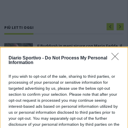
PIÙ LETTI OGGI
Il Buddusò in mani sicure con Mario Fadda, il
Monte Alma riparte da Ivano Falchi
5 Ago 2026
Diario Sportivo -
Do Not Process My Personal
Information
Anche il Fasano out e le ammissioni salgono
If you wish to opt-out of the sale, sharing to third parties, or
a sei, l'Ilva è la prima società tra le non
processing of your personal or sensitive information for
ripescate
targeted advertising by us, please use the below opt-out
5 Ago 2026
section to confirm your selection. Please note that after your
Le 5 sarde ancora nel girone G con 8 squadre
opt-out request is processed you may continue seeing
laziali, 4 campane e la novità dei molisani del
interest-based ads based on personal information utilized by
Venafro
us or personal information disclosed to third parties prior to
6 Ago 2026
your opt-out. You may separately opt-out of the further
disclosure of your personal information by third parties on the
Coppa Italia: gli accoppiamenti dei 16esimi di