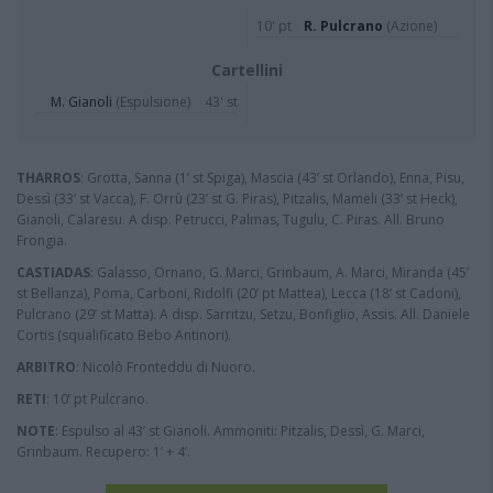
10' pt
R. Pulcrano
(Azione)
Cartellini
M. Gianoli
(Espulsione)
43' st
THARROS
: Grotta, Sanna (1’ st Spiga), Mascia (43’ st Orlando), Enna, Pisu,
Dessì (33’ st Vacca), F. Orrù (23’ st G. Piras), Pitzalis, Mameli (33’ st Heck),
Gianoli, Calaresu. A disp. Petrucci, Palmas, Tugulu, C. Piras. All. Bruno
Frongia.
CASTIADAS
: Galasso, Ornano, G. Marci, Grinbaum, A. Marci, Miranda (45’
st Bellanza), Poma, Carboni, Ridolfi (20’ pt Mattea), Lecca (18’ st Cadoni),
Pulcrano (29’ st Matta). A disp. Sarritzu, Setzu, Bonfiglio, Assis. All. Daniele
Cortis (squalificato Bebo Antinori).
ARBITRO
: Nicolò Fronteddu di Nuoro.
RETI
: 10’ pt Pulcrano.
NOTE
: Espulso al 43’ st Gianoli. Ammoniti: Pitzalis, Dessì, G. Marci,
Grinbaum. Recupero: 1’ + 4’.