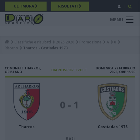
Salta
ULTIMORA
RISULTATI
al
contenuto
MENU
principale
Classifiche e risultati
2025 2026
Promozione
A
8
Breadcrumb
Ritorno
Tharros - Castiadas 1973
COMUNALE THARROS,
DOMENICA 22 FEBBRAIO
DIARIOSPORTIVO.IT
ORISTANO
2026, ORE 15:00
0 - 1
Tharros
Castiadas 1973
Reti