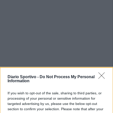
PIÙ LETTI OGGI
Diario Sportivo -
Do Not Process My Personal
Information
Il Buddusò in mani sicure con Mario Fadda, il
If you wish to opt-out of the sale, sharing to third parties, or
Monte Alma riparte da Ivano Falchi
processing of your personal or sensitive information for
5 Ago 2026
targeted advertising by us, please use the below opt-out
section to confirm your selection. Please note that after your