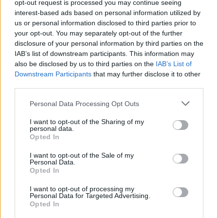
opt-out request is processed you may continue seeing
Anche il Fasano out e le ammissioni salgono
interest-based ads based on personal information utilized by
a sei, l'Ilva è la prima società tra le non
us or personal information disclosed to third parties prior to
ripescate
your opt-out. You may separately opt-out of the further
5 Ago 2026
disclosure of your personal information by third parties on the
Coppa Italia: gli accoppiamenti degli ottavi
IAB’s list of downstream participants. This information may
di finale con i derby di Gallura, Barbagia e
also be disclosed by us to third parties on the
IAB’s List of
Ogliastra
Downstream Participants
that may further disclose it to other
5 Ago 2026
third parties.
Coppa Italia: gli accoppiamenti dei 16esimi di
Personal Data Processing Opt Outs
finale con i derby a Cagliari, Sassari e
Macomer
I want to opt-out of the Sharing of my
5 Ago 2026
personal data.
Opted In
Il CR sardo esclude anche l'Olbia: l'Usinese è
in Eccellenza, il Fonni sale in Promozione
I want to opt-out of the Sale of my
Personal Data.
5 Ago 2026
Opted In
I want to opt-out of processing my
Personal Data for Targeted Advertising.
Opted In