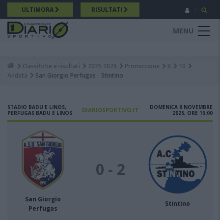
Salta
ULTIMORA
RISULTATI
al
contenuto
MENU
principale
Classifiche e risultati
2025 2026
Promozione
B
10
Breadcrumb
Andata
San Giorgio Perfugas - Stintino
STADIO BADU E LINOS,
DOMENICA 9 NOVEMBRE
DIARIOSPORTIVO.IT
PERFUGAS BADU E LINOS
2025, ORE 15:00
0 - 2
San Giorgio
Stintino
Perfugas