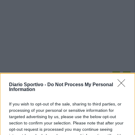
PIÙ LETTI OGGI
Diario Sportivo -
Do Not Process My Personal
Information
Il Monte Alma rinforza l'attacco con Palmas
e Bonivardi, nel Macomer l'estro di Di Angelo
If you wish to opt-out of the sale, sharing to third parties, or
9 Ago 2026
processing of your personal or sensitive information for
targeted advertising by us, please use the below opt-out
section to confirm your selection. Please note that after your
La COS approda a Barisardo tra conferme,
nuovi volti e mister Loi a fare da filo
opt-out request is processed you may continue seeing
conduttore