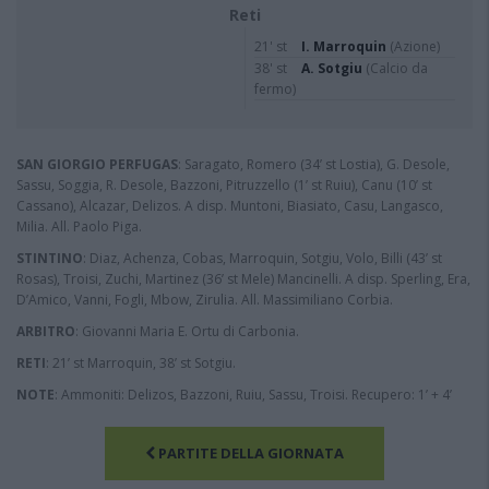
Reti
21' st
I. Marroquin
(Azione)
38' st
A. Sotgiu
(Calcio da
fermo)
SAN GIORGIO PERFUGAS
: Saragato, Romero (34’ st Lostia), G. Desole,
Sassu, Soggia, R. Desole, Bazzoni, Pitruzzello (1’ st Ruiu), Canu (10’ st
Cassano), Alcazar, Delizos. A disp. Muntoni, Biasiato, Casu, Langasco,
Milia. All. Paolo Piga.
STINTINO
: Diaz, Achenza, Cobas, Marroquin, Sotgiu, Volo, Billi (43’ st
Rosas), Troisi, Zuchi, Martinez (36’ st Mele) Mancinelli. A disp. Sperling, Era,
D’Amico, Vanni, Fogli, Mbow, Zirulia. All. Massimiliano Corbia.
ARBITRO
: Giovanni Maria E. Ortu di Carbonia.
RETI
: 21’ st Marroquin, 38’ st Sotgiu.
NOTE
: Ammoniti: Delizos, Bazzoni, Ruiu, Sassu, Troisi. Recupero: 1’ + 4’
PARTITE DELLA GIORNATA