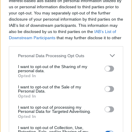
interest-based ads based on personal information utilized by
9 Ago 2026
us or personal information disclosed to third parties prior to
your opt-out. You may separately opt-out of the further
L'Accademia Sulcitana prende il mediano
disclosure of your personal information by third parties on the
Puddu, allo Jerzu l'attaccante Bebo Atzori
IAB’s list of downstream participants. This information may
10 Ago 2026
also be disclosed by us to third parties on the
IAB’s List of
Downstream Participants
that may further disclose it to other
third parties.
Amichevole Ossese: 3-1 al Cagliari Primavera,
doppietta di Tapparello
Personal Data Processing Opt Outs
8 Ago 2026
I want to opt-out of the Sharing of my
personal data.
Il Latte Dolce prende Dumani dalla Torres,
Opted In
Mascia, Sorgente, Lopes, Limberti e Cherchi
gli altri acquisti
I want to opt-out of the Sale of my
8 Ago 2026
Personal Data.
Opted In
I want to opt-out of processing my
Personal Data for Targeted Advertising.
Opted In
I want to opt-out of Collection, Use,
Retention, Sale, and/or Sharing of my