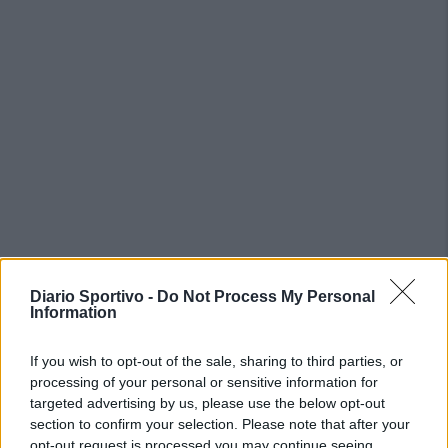
PIÙ LETTI OGGI
Diario Sportivo -
Do Not Process My Personal
Information
L'Ilva si completa con Markic, Contucci,
If you wish to opt-out of the sale, sharing to third parties, or
Carlucci, Bevilacqua, Solinas, Souare e Galic
processing of your personal or sensitive information for
7 Ago 2026
targeted advertising by us, please use the below opt-out
section to confirm your selection. Please note that after your
Il Monastir riparte dai pilastri Masia, Pinna e
opt-out request is processed you may continue seeing