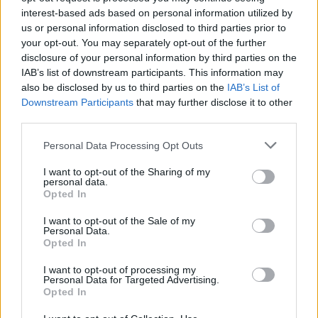
Aloia, il primo acquisto è Loru
interest-based ads based on personal information utilized by
7 Ago 2026
us or personal information disclosed to third parties prior to
your opt-out. You may separately opt-out of the further
disclosure of your personal information by third parties on the
Gran colpo dell'Ossese, per la difesa c'è l'ex
IAB’s list of downstream participants. This information may
Torres Riccardo Idda
also be disclosed by us to third parties on the
IAB’s List of
7 Ago 2026
Downstream Participants
that may further disclose it to other
third parties.
Il Monastir 1983 si trasforma da Associazione
Sportiva in Srl
Personal Data Processing Opt Outs
7 Ago 2026
I want to opt-out of the Sharing of my
personal data.
Opted In
L'Ossese si prepara all'esordio in D: Forzati,
Cabrera, Tesio, Limongelli, Bolzicco e tanti
I want to opt-out of the Sale of my
giovani tra i…
Personal Data.
7 Ago 2026
Opted In
I want to opt-out of processing my
Personal Data for Targeted Advertising.
Opted In