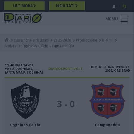
Salta
ULTIMORA
RISULTATI
al
contenuto
MENU
principale
Classifiche e risultati
2025 2026
Promozione
B
11
Breadcrumb
Andata
Coghinas Calcio - Campanedda
COMUNALE SANTA
DOMENICA 16 NOVEMBRE
DIARIOSPORTIVO.IT
MARIA COGHINAS,
2025, ORE 15:00
SANTA MARIA COGHINAS
3 - 0
Coghinas Calcio
Campanedda