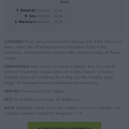
Reti
S. Ramirez
(Azione)
21' pt
R. Seu
(Azione)
39' pt
S. Mateucci
(Azione)
36' st
COGHINAS
: Perez, Serra, Deriu, Ramirez, Mateucci (36’ st Bo), Meli, De La
Mata, Criado, Seu (30’ st Radovanovic), Fiorentino, Troisi. A disp.
Carbonara, Alessandro Ruiu, Esposito, Billi, Cascioni, Doukar, All. Paolo
Congiu.
CAMPANEDDA
: Rais, Canu (1’ st Gamarra), Masala, Savy, Tocci, Mirko
Delrio (7’ st Lorenzo), Alessio Delrio (32’ st Bitti), Usai (41’ st Trenta),
Scigliano, Gianni (25’ st Valenti), Riu. A disp. Occulto, Pistidda, Luppi,
Sotgiu. All. Giuseppe Accacia (squalificato Antonio Cocco).
ARBITRO
: Francesco Orrù di Cagliari.
RETI
: 21’ pt Ramirez, 39’ pt Seu, 36’ st Mateucci.
NOTE
: Ammoniti: Criado, Troisi, De La Matta, Serra, Deriu, Masala, Usai,
Scigliano, Gamarra. Angoli: 8-7. Recupero: 1’ + 4’.
PARTITE DELLA GIORNATA