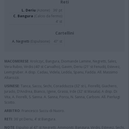
Reti
L. Deriu
(Azione)
36' pt
C. Bangura
(Calcio da fermo)
4' st
Cartellini
A. Negretti
(Espulsione)
47' st
MACOMERESE
: Krolczyc, Bangura, Diomande Lamine, Negretti, Sales,
Vera Rubio, Virdis (40’ st Carvalho), Gavim, Deriu (21’ st Fenudi), Estevez,
Leimgruber. A disp. Cadau, Videla, Ledda, Spanu, Fadda. All. Massimo
Altarozzi.
USINESE
: Tanca, Saccu, Sechi, Coradduzza (32’ st L. Fiorelli), Giachero,
Jurado, D’Andrea, Bianco, Igene, Grassi, Irde (32’ st Masala). A disp. Di
Vita, A. Fiorelli, S. Sanna. A. Sanna, Porcu, N. Sanna, Carboni. All. Pierluigi
Scotto.
ARBITRO
: Francesco Succu di Nuoro.
RETI
: 36’ pt Deriu, 4’ st Bangura.
NOTE
: Espulso al 47’ st Negretti. Ammoniti: Bangura, Virdis, Estevez, Sechi,