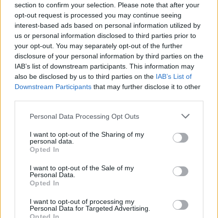
8 Ago 2026
section to confirm your selection. Please note that after your
opt-out request is processed you may continue seeing
interest-based ads based on personal information utilized by
Il Latte Dolce prende Dumani dalla Torres,
us or personal information disclosed to third parties prior to
Mascia, Sorgente, Lopes, Limberti e Cherchi
your opt-out. You may separately opt-out of the further
gli altri acquisti
disclosure of your personal information by third parties on the
8 Ago 2026
IAB’s list of downstream participants. This information may
also be disclosed by us to third parties on the
Il Monastir riparte dai pilastri Masia, Pinna e
IAB’s List of
Aloia, il primo acquisto è Loru
Downstream Participants
that may further disclose it to other
7 Ago 2026
third parties.
Personal Data Processing Opt Outs
DPCM 3 dicembre, per il calcio dilettantistico
stop prolungato fino al 15 gennaio 2021
I want to opt-out of the Sharing of my
personal data.
3 Dic 2020
Opted In
I want to opt-out of the Sale of my
L'Ilva si completa con Markic, Contucci,
Personal Data.
Carlucci, Bevilacqua, Solinas, Souare e Galic
Opted In
7 Ago 2026
I want to opt-out of processing my
Personal Data for Targeted Advertising.
Opted In