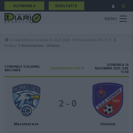
Salta
ULTIMORA
RISULTATI
al
contenuto
MENU
principale
Classifiche e risultati
2025 2026
Promozione
B
11
Breadcrumb
Andata
Macomerese - Usinese
DOMENICA 16
COMUNALE SCALARBA,
DIARIOSPORTIVO.IT
NOVEMBRE 2025, ORE
MACOMER
15:00
2 - 0
Macomerese
Usinese