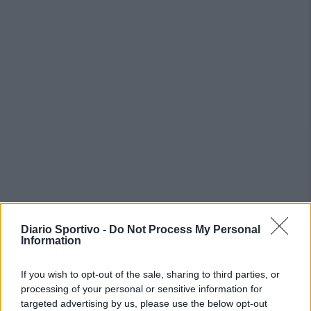
Diario Sportivo -
Do Not Process My Personal
Information
PIÙ LETTI OGGI
If you wish to opt-out of the sale, sharing to third parties, or
Amichevole Ossese: 3-1 al Cagliari Primavera,
processing of your personal or sensitive information for
doppietta di Tapparello
targeted advertising by us, please use the below opt-out