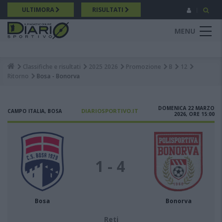
Salta
ULTIMORA
RISULTATI
al
contenuto
MENU
principale
Classifiche e risultati
2025 2026
Promozione
B
12
Breadcrumb
Ritorno
Bosa - Bonorva
DOMENICA 22 MARZO
DIARIOSPORTIVO.IT
CAMPO ITALIA, BOSA
2026, ORE 15:00
1 - 4
Bosa
Bonorva
Reti