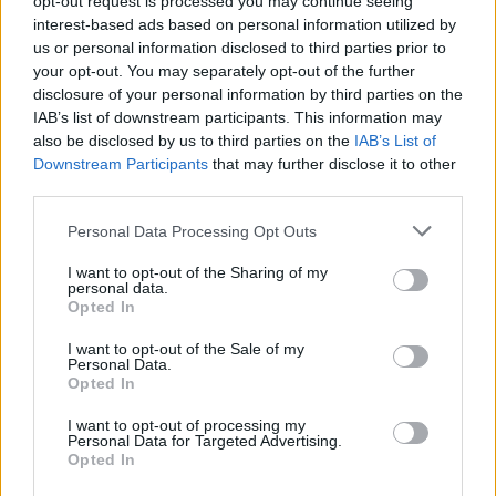
opt-out request is processed you may continue seeing
Le 5 sarde ancora nel girone G con 8 squadre
laziali, 4 campane e la novità dei molisani del
interest-based ads based on personal information utilized by
Venafro
us or personal information disclosed to third parties prior to
6 Ago 2026
your opt-out. You may separately opt-out of the further
disclosure of your personal information by third parties on the
Coppa Italia: Aranova-Ossese il 23, i derby
IAB’s list of downstream participants. This information may
Budoni-Latte Dolce e COS-Monastir il 30
also be disclosed by us to third parties on the
IAB’s List of
6 Ago 2026
Downstream Participants
that may further disclose it to other
third parties.
Carbonia, l'ex presidente Canu: «Lasciai i
Personal Data Processing Opt Outs
soldi per pagare le vertenze, Meloni si
assuma le responsabilità»
I want to opt-out of the Sharing of my
31 Lug 2026
personal data.
Opted In
Latte Dolce, Andrea Grigoras è il nuovo ds
29 Lug 2026
I want to opt-out of the Sale of my
Personal Data.
Opted In
I want to opt-out of processing my
Personal Data for Targeted Advertising.
Opted In