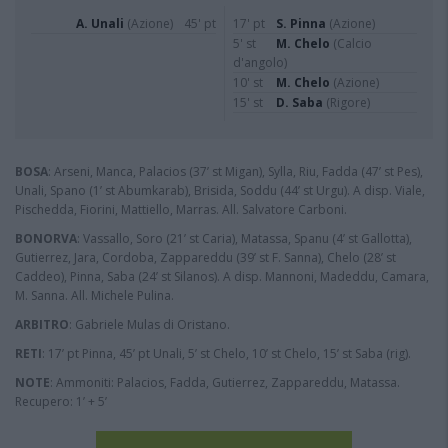
A. Unali
(Azione)
45' pt
17' pt
S. Pinna
(Azione)
5' st
M. Chelo
(Calcio
d'angolo)
10' st
M. Chelo
(Azione)
15' st
D. Saba
(Rigore)
BOSA
: Arseni, Manca, Palacios (37’ st Migan), Sylla, Riu, Fadda (47’ st Pes),
Unali, Spano (1’ st Abumkarab), Brisida, Soddu (44’ st Urgu). A disp. Viale,
Pischedda, Fiorini, Mattiello, Marras. All. Salvatore Carboni.
BONORVA
: Vassallo, Soro (21’ st Caria), Matassa, Spanu (4’ st Gallotta),
Gutierrez, Jara, Cordoba, Zappareddu (39’ st F. Sanna), Chelo (28’ st
Caddeo), Pinna, Saba (24’ st Silanos). A disp. Mannoni, Madeddu, Camara,
M. Sanna. All. Michele Pulina.
ARBITRO
: Gabriele Mulas di Oristano.
RETI
: 17’ pt Pinna, 45’ pt Unali, 5’ st Chelo, 10’ st Chelo, 15’ st Saba (rig).
NOTE
: Ammoniti: Palacios, Fadda, Gutierrez, Zappareddu, Matassa.
Recupero: 1’ + 5’