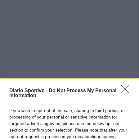
PIÙ LETTI OGGI
Diario Sportivo -
Do Not Process My Personal
Information
L'Ilva si completa con Markic, Contucci,
If you wish to opt-out of the sale, sharing to third parties, or
Carlucci, Bevilacqua, Solinas, Souare e Galic
processing of your personal or sensitive information for
7 Ago 2026
targeted advertising by us, please use the below opt-out
section to confirm your selection. Please note that after your
Il Monastir riparte dai pilastri Masia, Pinna e
opt-out request is processed you may continue seeing