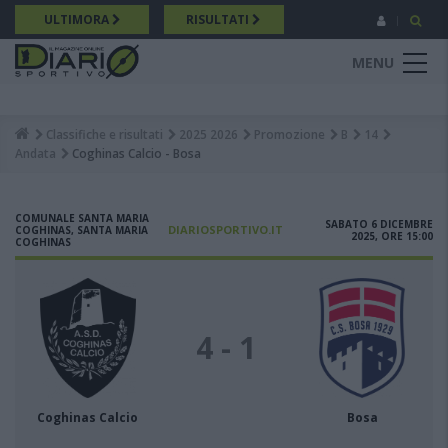
Salta
ULTIMORA
RISULTATI
al
contenuto
MENU
principale
Classifiche e risultati
2025 2026
Promozione
B
14
Breadcrumb
Andata
Coghinas Calcio - Bosa
COMUNALE SANTA MARIA
SABATO 6 DICEMBRE
DIARIOSPORTIVO.IT
COGHINAS, SANTA MARIA
2025, ORE 15:00
COGHINAS
4 - 1
Coghinas Calcio
Bosa