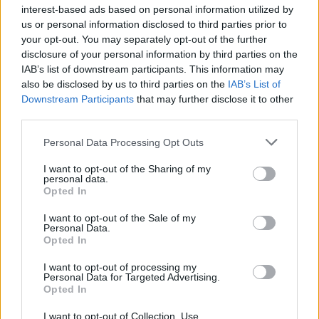
Aloia, il primo acquisto è Loru
interest-based ads based on personal information utilized by
7 Ago 2026
us or personal information disclosed to third parties prior to
your opt-out. You may separately opt-out of the further
disclosure of your personal information by third parties on the
Gran colpo dell'Ossese, per la difesa c'è l'ex
IAB’s list of downstream participants. This information may
Torres Riccardo Idda
also be disclosed by us to third parties on the
IAB’s List of
7 Ago 2026
Downstream Participants
that may further disclose it to other
third parties.
Il Monastir 1983 si trasforma da Associazione
Sportiva in Srl
Personal Data Processing Opt Outs
7 Ago 2026
I want to opt-out of the Sharing of my
personal data.
Opted In
L'Ossese si prepara all'esordio in D: Forzati,
Cabrera, Tesio, Limongelli, Bolzicco e tanti
I want to opt-out of the Sale of my
giovani tra i…
Personal Data.
7 Ago 2026
Opted In
I want to opt-out of processing my
Personal Data for Targeted Advertising.
Opted In
I want to opt-out of Collection, Use,