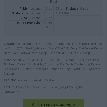
Reti
A. Meli
(Azione)
6' pt
23' pt
S. Maida
(Calcio
d'angolo)
S. Mateucci
(Azione)
13' pt
R. Seu
(Azione)
17' pt
P. Radovanovic
(Azione)
15' st
COGHINAS
: Carbonara (36’ st Perez), Criado, Troisi (21’ st Bo), Fiorentino,
Val Pablo (36’ pt Deriu), Mateucci, Meli (28’ st Billi), Seu (11’ st Serra), De La
Mata, Viale, Radovanovic. A disp. Cascioni, Ruiu. All. Paolo Congiu.
BOSA
: Arseni, Cissè, Manca (30’ st Mattiello), Ba, Kaba, Fozzi (23’ st Pes),
Riu, Unali, Carta (19’ st Maida), Brumant (17’ st Daniel Pischedda), Fadda
(42’ st Cossu). A disp. Alessandro Pischedda, Urgu, Soddu. All. Salvatore
Carboni.
ARBITRO
: Alessandro Atzei di Cagliari.
RETI
: 7’ pt Meli, 13’ pt Mateucci, 17’ pt Seu, 23’ pt Maida, 15’ st
Radovanovic.
PARTITE DELLA GIORNATA