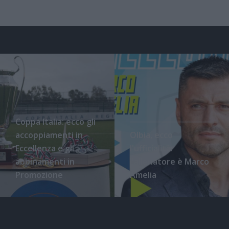
Coppa Italia: ecco gli
accoppiamenti in
Olbia, ecco
Eccellenza e gli
l'ufficialità:
abbinamenti in
l'allenatore è Marco
Promozione
Amelia