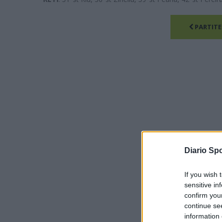
PARTITE
Diario Spo
If you wish 
sensitive in
confirm you
continue se
information 