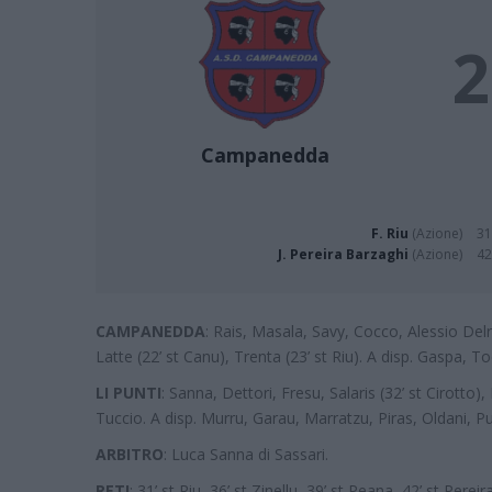
2
Campanedda
F. Riu
(Azione)
31
J. Pereira Barzaghi
(Azione)
42
CAMPANEDDA
: Rais, Masala, Savy, Cocco, Alessio Delr
Latte (22’ st Canu), Trenta (23’ st Riu). A disp. Gaspa, 
LI PUNTI
: Sanna, Dettori, Fresu, Salaris (32’ st Cirotto), 
Tuccio. A disp. Murru, Garau, Marratzu, Piras, Oldani, Pu
ARBITRO
: Luca Sanna di Sassari.
RETI
: 31’ st Riu, 36’ st Zinellu, 39’ st Peana, 42’ st Pereira