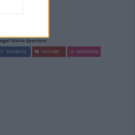
egui Diario Sportivo:
FACEBOOK
YOUTUBE
INSTAGRAM