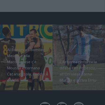
Al Bonorva il bomber
Meloni, nella
Macomerese c'è
L'Arborea rinforza la
Moussa e tornano
difesa con Popescu,
Cataruozzolo, Foddai
all'Orrolese torna
e Vidili
Murgia e arriva Erriu