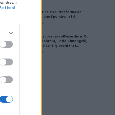
 downstream
B’s List of
Il Monastir 1983 si trasforma da
Associazione Sportiva in Srl
7 Ago 2026
L'Ossese si prepara all'esordio in D:
Forzati, Cabrera, Tesio, Limongelli,
Bolzicco e tanti giovani tra i…
7 Ago 2026