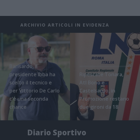
ARCHIVIO ARTICOLI IN EVIDENZA
Barisardo, il
presidente Ibba ha
Ripescate Tonara,
scelto il tecnico e
Atl Bono e
per Vittorio De Carlo
Castelsardo, in
c'è una seconda
Promozione restano
chance
due gironi da 18
Diario Sportivo