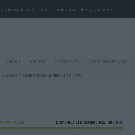
 regalai ispantus: est mellus scumiti apitzus de is giòvunus o is…
SERIE C
SERIE D
ECCELLENZA
CAMPIONATI SARDI
6
Andata
Campanedda - Li Punti Calcio 1976
IOSPORTIVO.IT
DOMENICA 21 DICEMBRE 2025, ORE 15:00