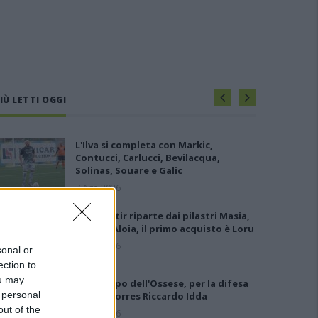
IÙ LETTI OGGI
L'Ilva si completa con Markic,
Contucci, Carlucci, Bevilacqua,
Solinas, Souare e Galic
7 Ago 2026
Il Monastir riparte dai pilastri Masia,
Pinna e Aloia, il primo acquisto è Loru
7 Ago 2026
sonal or
ection to
ou may
Gran colpo dell'Ossese, per la difesa
 personal
c'è l'ex Torres Riccardo Idda
out of the
7 Ago 2026