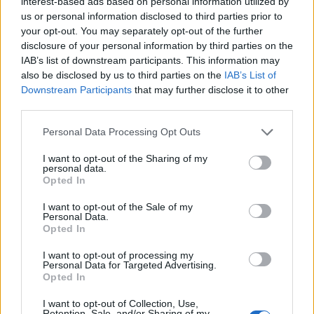
interest-based ads based on personal information utilized by
15 Ott 2019
us or personal information disclosed to third parties prior to
your opt-out. You may separately opt-out of the further
Arbitri 12ª giornata: Stefano Selva di
disclosure of your personal information by third parties on the
Alghero dirige il big-match Nuorese-
IAB’s list of downstream participants. This information may
Muravera, Gian Piero Gatta di Sassari per…
also be disclosed by us to third parties on the
IAB’s List of
9 Nov 2018
Downstream Participants
that may further disclose it to other
third parties.
Olbia, 8 reti nella prima uscita, doppietta di
Ceter: «In campionato spero di poter
Personal Data Processing Opt Outs
arrivare a 20 gol»
21 Lug 2018
I want to opt-out of the Sharing of my
personal data.
L'Arzachena vince e spera, pari nel derby
Opted In
Latte Dolce-Olbia, ko dolorosi per Selargius
e Budoni
I want to opt-out of the Sale of my
24 Mar 2014
Personal Data.
Opted In
I want to opt-out of processing my
Personal Data for Targeted Advertising.
Opted In
I want to opt-out of Collection, Use,
Retention, Sale, and/or Sharing of my