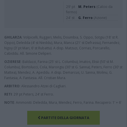
29' pt
M. Peters
(Calcio da
fermo)
24' st
G. Ferro
(Azione)
GHILARZA
: Volpicelli, Ruggeri, Melis, Doumbia, S. Oppo, Sotgiu (18’ st R.
Oppo), Deledda (4’ st Nieddu), Mura, Manca (21’ st Defrassu), Fernandez,
Ngoy (3’ pt Mari, 6’ st Rubattu). A disp. Matzuzi, Corrias, Porcarello,
Cabiddu. All. Simone Deliperi.
OZIERESE
: Baldazzi, Farina (25’ st L. Columbu), Imatos, Elisii (50’ st M.
Columbu), Bortolucci, Cola, Marongiu (30’ st G. Sanna), Peters, Ferro (30’ st
Mattea), Mendez, A. Apeddu. A disp. Demarcus, U. Sanna, Molinu, G.
Fantasia, A. Fantasia. All. Cristian Mura.
ARBITRO
: Alessandro Atzei di Cagliari.
RETI
: 29’ pt Peters, 24’ st Ferro.
NOTE
: Ammoniti: Deledda, Mura, Mendez, Ferro, Farina. Recupero: 1’ + 6’
PARTITE DELLA GIORNATA