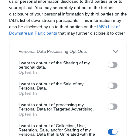
us or personal information disclosed to third parties prior to
Il Monastir riparte dai pilastri Masia, Pinna e
your opt-out. You may separately opt-out of the further
Aloia, il primo acquisto è Loru
disclosure of your personal information by third parties on the
7 Ago 2026
IAB’s list of downstream participants. This information may
also be disclosed by us to third parties on the
IAB’s List of
Downstream Participants
that may further disclose it to other
DPCM 3 dicembre, per il calcio dilettantistico
third parties.
stop prolungato fino al 15 gennaio 2021
3 Dic 2020
Personal Data Processing Opt Outs
I want to opt-out of the Sharing of my
L'Ilva si completa con Markic, Contucci,
personal data.
Carlucci, Bevilacqua, Solinas, Souare e Galic
Opted In
7 Ago 2026
I want to opt-out of the Sale of my
Personal Data.
Opted In
I want to opt-out of processing my
Personal Data for Targeted Advertising.
Opted In
I want to opt-out of Collection, Use,
Retention, Sale, and/or Sharing of my
Personal Data that Is Unrelated with the