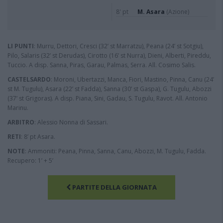
8' pt
M. Asara
(Azione)
LI PUNTI
: Murru, Dettori, Cresci (32’ st Marratzu), Peana (24’ st Sotgiu),
Pilo, Salaris (32’ st Derudas), Cirotto (16’ st Nurra), Dieni, Alberti, Pireddu,
Tuccio. A disp. Sanna, Piras, Garau, Palmas, Serra. All. Cosimo Salis.
CASTELSARDO
: Moroni, Ubertazzi, Manca, Fiori, Mastino, Pinna, Canu (24’
st M. Tugulu), Asara (22’ st Fadda), Sanna (30’ st Gaspa), G. Tugulu, Abozzi
(37’ st Grigoras). A disp. Piana, Sini, Gadau, S. Tugulu, Ravot. All. Antonio
Marinu.
ARBITRO
: Alessio Nonna di Sassari.
RETI
: 8’ pt Asara.
NOTE
: Ammoniti: Peana, Pinna, Sanna, Canu, Abozzi, M. Tugulu, Fadda.
Recupero: 1’ + 5’
PARTITE DELLA GIORNATA