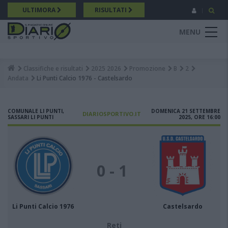
Salta
ULTIMORA
RISULTATI
al
contenuto
MENU
principale
Classifiche e risultati
2025 2026
Promozione
B
2
Breadcrumb
Andata
Li Punti Calcio 1976 - Castelsardo
COMUNALE LI PUNTI,
DOMENICA 21 SETTEMBRE
DIARIOSPORTIVO.IT
SASSARI LI PUNTI
2025, ORE 16:00
0 - 1
Li Punti Calcio 1976
Castelsardo
Reti