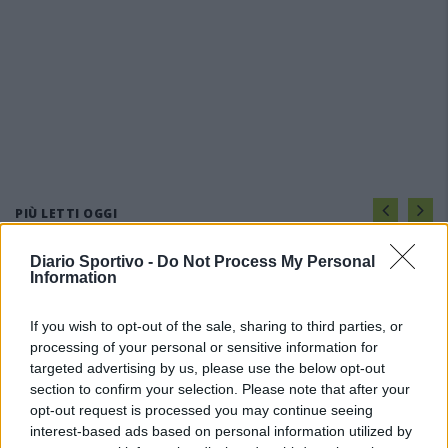
PIÙ LETTI OGGI
Diario Sportivo -
Do Not Process My Personal
Amichevole Ossese: 3-1 al Cagliari Primavera,
Information
doppietta di Tapparello
8 Ago 2026
If you wish to opt-out of the sale, sharing to third parties, or
processing of your personal or sensitive information for
targeted advertising by us, please use the below opt-out
Il Latte Dolce prende Dumani dalla Torres,
section to confirm your selection. Please note that after your
Mascia, Sorgente, Lopes, Limberti e Cherchi
gli altri acquisti
opt-out request is processed you may continue seeing
8 Ago 2026
interest-based ads based on personal information utilized by