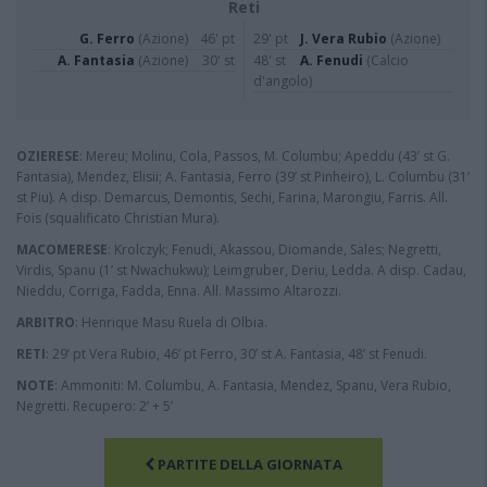
Reti
G. Ferro
(Azione)
46' pt
29' pt
J. Vera Rubio
(Azione)
A. Fantasia
(Azione)
30' st
48' st
A. Fenudi
(Calcio
d'angolo)
OZIERESE
: Mereu; Molinu, Cola, Passos, M. Columbu; Apeddu (43’ st G.
Fantasia), Mendez, Elisii; A. Fantasia, Ferro (39’ st Pinheiro), L. Columbu (31’
st Piu). A disp. Demarcus, Demontis, Sechi, Farina, Marongiu, Farris. All.
Fois (squalificato Christian Mura).
MACOMERESE
: Krolczyk; Fenudi, Akassou, Diomande, Sales; Negretti,
Virdis, Spanu (1’ st Nwachukwu); Leimgruber, Deriu, Ledda. A disp. Cadau,
Nieddu, Corriga, Fadda, Enna. All. Massimo Altarozzi.
ARBITRO
: Henrique Masu Ruela di Olbia.
RETI
: 29’ pt Vera Rubio, 46’ pt Ferro, 30’ st A. Fantasia, 48’ st Fenudi.
NOTE
: Ammoniti: M. Columbu, A. Fantasia, Mendez, Spanu, Vera Rubio,
Negretti. Recupero: 2’ + 5’
PARTITE DELLA GIORNATA