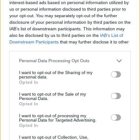
interest-based ads based on personal information utilized by
5 Ago 2026
us or personal information disclosed to third parties prior to
your opt-out. You may separately opt-out of the further
Le 5 sarde ancora nel girone G con 8 squadre
disclosure of your personal information by third parties on the
laziali, 4 campane e la novità dei molisani del
IAB’s list of downstream participants. This information may
Venafro
also be disclosed by us to third parties on the
IAB’s List of
6 Ago 2026
Downstream Participants
that may further disclose it to other
third parties.
Anche il Fasano out e le ammissioni salgono
a sei, l'Ilva è la prima società tra le non
Personal Data Processing Opt Outs
ripescate
5 Ago 2026
I want to opt-out of the Sharing of my
personal data.
Coppa Italia: gli accoppiamenti dei 16esimi di
Opted In
finale con i derby a Cagliari, Sassari e
Macomer
I want to opt-out of the Sale of my
Personal Data.
5 Ago 2026
Opted In
I want to opt-out of processing my
Personal Data for Targeted Advertising.
Opted In
I want to opt-out of Collection, Use,