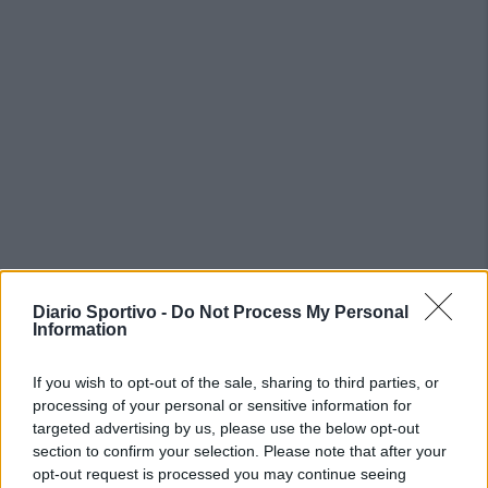
PIÙ LETTI OGGI
Diario Sportivo -
Do Not Process My Personal
Information
Il Selargius rinforza il centrocampo con
Manuel Rinino e Samuele Vacca
If you wish to opt-out of the sale, sharing to third parties, or
6 Ago 2026
processing of your personal or sensitive information for
targeted advertising by us, please use the below opt-out
section to confirm your selection. Please note that after your
Il Buddusò in mani sicure con Mario Fadda, il
opt-out request is processed you may continue seeing
Monte Alma riparte da Ivano Falchi