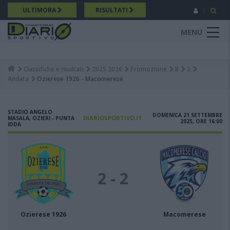
Salta
ULTIMORA
RISULTATI
al
contenuto
MENU
principale
Classifiche e risultati
2025 2026
Promozione
B
2
Breadcrumb
Andata
Ozierese 1926 - Macomerese
STADIO ANGELO
DOMENICA 21 SETTEMBRE
DIARIOSPORTIVO.IT
MASALA, OZIERI - PUNTA
2025, ORE 16:00
IDDA
2 - 2
Ozierese 1926
Macomerese