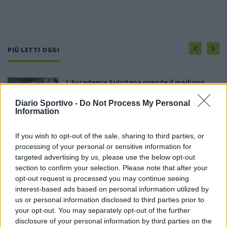
PIÙ LETTI OGGI
L'Accademia Sulcitana prende il mediano
Puddu, allo Jerzu l'attaccante Bebo Atzori
10 Ago 2026
Diario Sportivo -
Do Not Process My Personal
Information
La COS approda a Barisardo tra conferme,
If you wish to opt-out of the sale, sharing to third parties, or
nuovi volti e mister Loi a fare da filo
processing of your personal or sensitive information for
conduttore
targeted advertising by us, please use the below opt-out
9 Ago 2026
section to confirm your selection. Please note that after your
Il Monte Alma rinforza l'attacco con Palmas
opt-out request is processed you may continue seeing
e Bonivardi, nel Macomer l'estro di Di Angelo
interest-based ads based on personal information utilized by
9 Ago 2026
us or personal information disclosed to third parties prior to
your opt-out. You may separately opt-out of the further
disclosure of your personal information by third parties on the
L'Ilva si completa con Markic, Contucci,