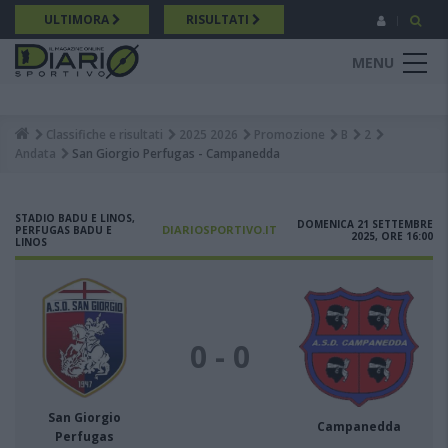
Salta
ULTIMORA
RISULTATI
al
contenuto
MENU
principale
Classifiche e risultati
2025 2026
Promozione
B
2
Breadcrumb
Andata
San Giorgio Perfugas - Campanedda
STADIO BADU E LINOS,
DOMENICA 21 SETTEMBRE
DIARIOSPORTIVO.IT
PERFUGAS BADU E
2025, ORE 16:00
LINOS
0 - 0
San Giorgio
Campanedda
Perfugas