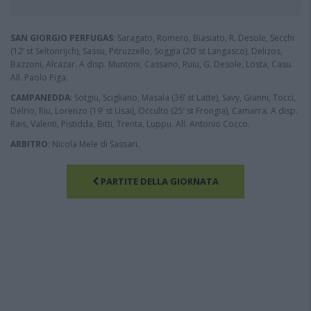
SAN GIORGIO PERFUGAS
: Saragato, Romero, Biasiato, R. Desole, Secchi
(12’ st Seltonrijch), Sassu, Pitruzzello, Soggia (20’ st Langasco), Delizos,
Bazzoni, Alcazar. A disp. Muntoni, Cassano, Ruiu, G. Desole, Losta, Casu.
All. Paolo Piga.
CAMPANEDDA
: Sotgiu, Scigliano, Masala (36’ st Latte), Savy, Gianni, Tocci,
Delrio, Riu, Lorenzo (19’ st Usai), Occulto (25’ st Frongia), Camarra. A disp.
Rais, Valenti, Pistidda, Bitti, Trenta, Luppu. All. Antonio Cocco.
ARBITRO
: Nicola Mele di Sassari.
PARTITE DELLA GIORNATA