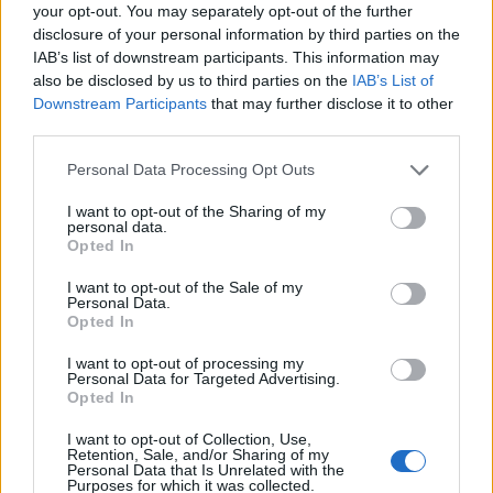
Cabrera, Tesio, Limongelli, Bolzicco e tanti
your opt-out. You may separately opt-out of the further
giovani tra i…
disclosure of your personal information by third parties on the
7 Ago 2026
IAB’s list of downstream participants. This information may
also be disclosed by us to third parties on the
IAB’s List of
Coppa Italia: Aranova-Ossese il 23, i derby
Downstream Participants
that may further disclose it to other
Budoni-Latte Dolce e COS-Monastir il 30
third parties.
6 Ago 2026
Personal Data Processing Opt Outs
Carbonia, l'ex presidente Canu: «Lasciai i
I want to opt-out of the Sharing of my
soldi per pagare le vertenze, Meloni si
personal data.
assuma le responsabilità»
Opted In
31 Lug 2026
I want to opt-out of the Sale of my
Personal Data.
Opted In
I want to opt-out of processing my
Personal Data for Targeted Advertising.
Opted In
I want to opt-out of Collection, Use,
Retention, Sale, and/or Sharing of my
Personal Data that Is Unrelated with the
Purposes for which it was collected.