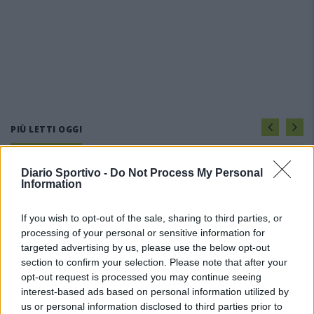
PIÙ LETTI OGGI
Diario Sportivo -
Do Not Process My Personal
Il Selargius rinforza il centrocampo con
Information
Manuel Rinino e Samuele Vacca
6 Ago 2026
If you wish to opt-out of the sale, sharing to third parties, or
processing of your personal or sensitive information for
Le 5 sarde ancora nel girone G con 8 squadre
targeted advertising by us, please use the below opt-out
laziali, 4 campane e la novità dei molisani del
section to confirm your selection. Please note that after your
Venafro
opt-out request is processed you may continue seeing
6 Ago 2026
interest-based ads based on personal information utilized by
us or personal information disclosed to third parties prior to
L'Ossese si prepara all'esordio in D: Forzati,