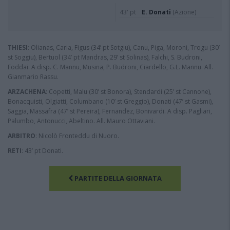
43' pt
E. Donati
(Azione)
THIESI
: Olianas, Caria, Figus (34’ pt Sotgiu), Canu, Piga, Moroni, Trogu (30’
st Soggiu), Bertuol (34’ pt Mandras, 29’ st Solinas), Falchi, S. Budroni,
Foddai. A disp. C. Mannu, Musina, P. Budroni, Ciardello, G.L. Mannu. All.
Gianmario Rassu.
ARZACHENA
: Copetti, Malu (30’ st Bonora), Stendardi (25’ st Cannone),
Bonacquisti, Olgiatti, Columbano (10’ st Greggio), Donati (47’ st Gasmi),
Saggia, Massafra (47’ st Pereira), Fernandez, Bonivardi. A disp. Pagliari,
Palumbo, Antonucci, Abeltino. All. Mauro Ottaviani.
ARBITRO
: Nicolò Fronteddu di Nuoro.
RETI
: 43’ pt Donati.
PARTITE DELLA GIORNATA