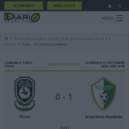
Salta
ULTIMORA
RISULTATI
al
contenuto
MENU
principale
Classifiche e risultati
2025 2026
Promozione
B
2
Breadcrumb
Andata
Thiesi - Arzachena Academy
COMUNALE THIESI,
DOMENICA 21 SETTEMBRE
DIARIOSPORTIVO.IT
THIESI
2025, ORE 16:00
0 - 1
Thiesi
Arzachena Academy
Reti