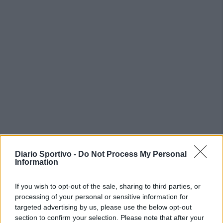
Diario Sportivo -
Do Not Process My Personal
PIÙ LETTI OGGI
Information
L'Ilva si completa con Markic, Contucci,
If you wish to opt-out of the sale, sharing to third parties, or
Carlucci, Bevilacqua, Solinas, Souare e Galic
processing of your personal or sensitive information for
7 Ago 2026
targeted advertising by us, please use the below opt-out
section to confirm your selection. Please note that after your