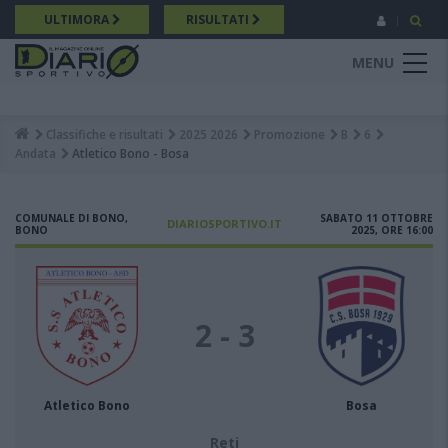
Salta
ULTIMORA
RISULTATI
al
contenuto
MENU
principale
Classifiche e risultati
2025 2026
Promozione
B
6
Breadcrumb
Andata
Atletico Bono - Bosa
COMUNALE DI BONO,
SABATO 11 OTTOBRE
DIARIOSPORTIVO.IT
BONO
2025, ORE 16:00
2 - 3
Atletico Bono
Bosa
Reti