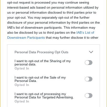
opt-out request is processed you may continue seeing
Il Monastir riparte dai pilastri Masia, Pinna e
interest-based ads based on personal information utilized by
Aloia, il primo acquisto è Loru
us or personal information disclosed to third parties prior to
7 Ago 2026
your opt-out. You may separately opt-out of the further
disclosure of your personal information by third parties on the
IAB’s list of downstream participants. This information may
Gran colpo dell'Ossese, per la difesa c'è l'ex
Torres Riccardo Idda
also be disclosed by us to third parties on the
IAB’s List of
7 Ago 2026
Downstream Participants
that may further disclose it to other
third parties.
Il Monastir 1983 si trasforma da Associazione
Personal Data Processing Opt Outs
Sportiva in Srl
7 Ago 2026
I want to opt-out of the Sharing of my
personal data.
Opted In
L'Ossese si prepara all'esordio in D: Forzati,
Cabrera, Tesio, Limongelli, Bolzicco e tanti
I want to opt-out of the Sale of my
Personal Data.
giovani tra i…
Opted In
7 Ago 2026
I want to opt-out of processing my
Personal Data for Targeted Advertising.
Opted In