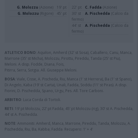
G. Molozzu
(Azione)
19' pt
22' pt
C. Fadda
(Azione)
G. Molozzu
(Rigore)
45' pt
30' st
A. Pischedda
(Calcio da
fermo)
44' st
A. Pischedda
(Calcio da
fermo)
ATLETICO BONO
: Aquilon, Amherd (32’ st Sosa), Caballero, Canu, Manca,
Marrone (35’ st Micha), Molozzu, Pirottu, Pireddu, Tanda (25’ st Piu),
Meloni. A disp. Fodde, Diana, Fois,
Pitirra, Serra, Sotgia. All. Giuseppe Meloni.
BOSA
: Viale, Cisse, A. Pischeda, Riu, Manca (1’ st Herrera), Ba (1’ st Spano),
Di Angelo, Kaba (19’ st Carta), Unali, Fadda, Soddu (11’ st Piras). A disp.
Fiorini, D. Pischedda, Spano, Urgu, Pes. All. Tore Carboni.
ARBITRO
: Luca Corda di Tortoli.
RETI
: 19’ pt Molozzu, 22’ pt Fadda, 45’ pt Molozzu (rig), 30’ st A. Pischedda,
44’ st A. Pischedda.
NOTE
: Ammoniti: Amherd, Manca, Marrone, Pireddu, Tanda, Molozzu, A.
Pischedda, Riu, Ba, Kabba, Fadda. Recupero: 1’ + 4’