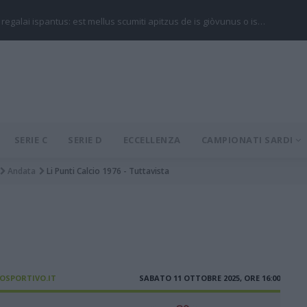
 regalai ispantus: est mellus scumiti apitzus de is giòvunus o is…
SERIE C
SERIE D
ECCELLENZA
CAMPIONATI SARDI
Andata
Li Punti Calcio 1976 - Tuttavista
IOSPORTIVO.IT
SABATO 11 OTTOBRE 2025, ORE 16:00