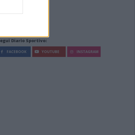
egui Diario Sportivo:
FACEBOOK
YOUTUBE
INSTAGRAM