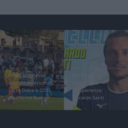
Prime amichevoli:
Per l'Olbia un
vincono Atletico Uri,
centravanti
Latte Dolce e COS,
d'esperienza:
l'Ilva ko col Budoni
Riccardo Santi