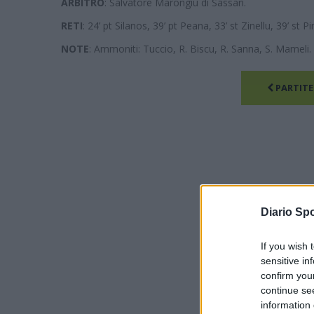
ARBITRO
: Salvatore Marongiu di Sassari.
RETI
: 24’ pt Silanos, 39’ pt Peana, 33’ st Zinellu, 39’ st P
NOTE
: Ammoniti: Tuccio, R. Biscu, R. Sanna, S. Mameli. 
PARTITE
Diario Spo
If you wish 
sensitive in
confirm you
continue se
information 