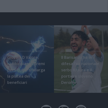
Giovani D Valore,
Il Barisardo ha in
raddoppiano i premi
difesa l'ex nazionale
per i club e si allarga
serbo Klisura e il
la platea dei
portiere sloveno
beneficiari
Deronja