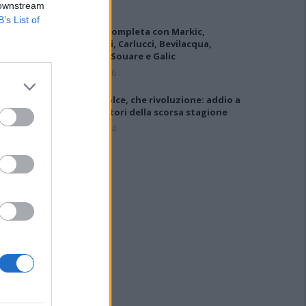
 downstream
B’s List of
L'Ilva si completa con Markic,
Contucci, Carlucci, Bevilacqua,
Solinas, Souare e Galic
7 Ago 2026
Latte Dolce, che rivoluzione: addio a
23 giocatori della scorsa stagione
9 Ago 2024