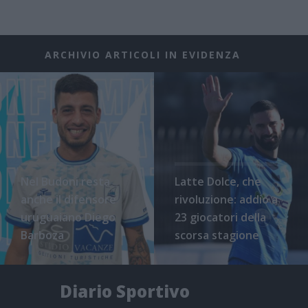
ARCHIVIO ARTICOLI IN EVIDENZA
Nel Budoni resta
Latte Dolce, che
anche il difensore
rivoluzione: addio a
uruguaiano Diego
23 giocatori della
Barboza
scorsa stagione
Diario Sportivo