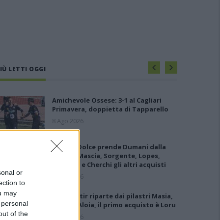
IÙ LETTI OGGI
Amichevole Ossese: 3-1 al Cagliari
Primavera, doppietta di Tapparello
8 Ago 2026
Il Latte Dolce prende Dumani dalla
Torres, Mascia, Sorgente, Lopes,
Limberti e Cherchi gli altri acquisti
sonal or
8 Ago 2026
ection to
ou may
Il Monastir riparte dai pilastri Masia,
 personal
Pinna e Aloia, il primo acquisto è Loru
out of the
7 Ago 2026