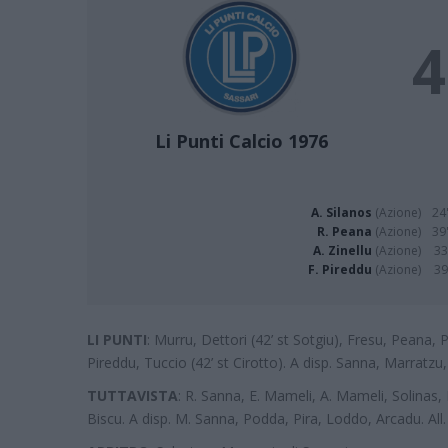
4
Li Punti Calcio 1976
A. Silanos
(Azione)
24'
R. Peana
(Azione)
39'
A. Zinellu
(Azione)
33
F. Pireddu
(Azione)
39
LI PUNTI
: Murru, Dettori (42’ st Sotgiu), Fresu, Peana, Pil
Pireddu, Tuccio (42’ st Cirotto). A disp. Sanna, Marratzu,
TUTTAVISTA
: R. Sanna, E. Mameli, A. Mameli, Solinas, B
Biscu. A disp. M. Sanna, Podda, Pira, Loddo, Arcadu. All.