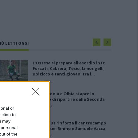
IÙ LETTI OGGI
L'Ossese si prepara all'esordio in D:
Forzati, Cabrera, Tesio, Limongelli,
Bolzicco e tanti giovani tra i…
7 Ago 2026
Per Carbonia e Olbia si apre lo
spiraglio di ripartire dalla Seconda
7 Ago 2026
sonal or
ection to
ou may
Il Selargius rinforza il centrocampo
 personal
con Manuel Rinino e Samuele Vacca
out of the
6 Ago 2026