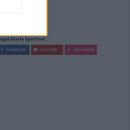
egui Diario Sportivo:
FACEBOOK
YOUTUBE
INSTAGRAM