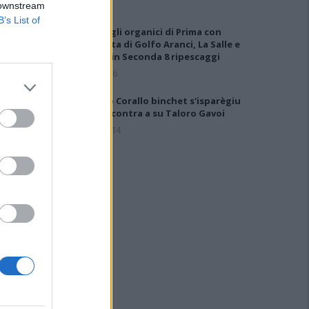
 downstream
B’s List of
Definiti gli organici di Prima con
l'aggiunta di Golfo Aranci, La Salle e
Ottava, in Seconda 8 ripescaggi
7 Ago 2026
Su Porto Corallo binchet s'isparègiu
play-off contra a su Taloro Gavoi
27 Apr 2014