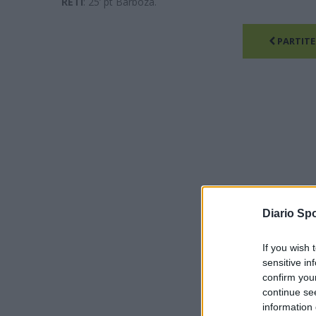
RETI
: 25’ pt Barboza.
PARTITE
Diario Spo
If you wish 
sensitive in
confirm you
continue se
information 