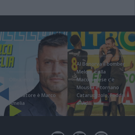
Al Bonorva il bomber
Meloni, nella
Olbia, ecco
Macomerese c'è
l'ufficialità:
Moussa e tornano
l'allenatore è Marco
Cataruozzolo, Foddai
Amelia
e Vidili