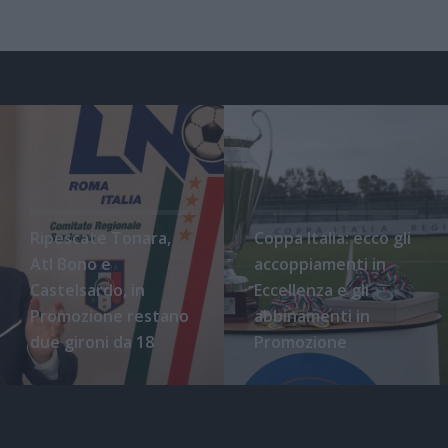
Ripescate Tonara,
Coppa Italia: ecco gli
Atl Bono e
accoppiamenti in
Castelsardo, in
Eccellenza e gli
Promozione restano
abbinamenti in
due gironi da 18
Promozione