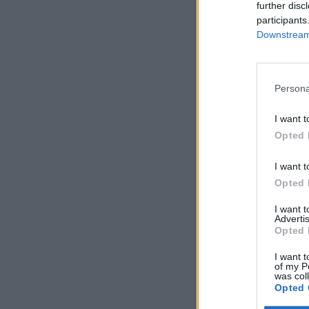
further disc
participants
Downstream 
Persona
I want t
Opted 
I want t
Opted 
I want 
Advertis
Opted 
I want t
of my P
was col
Opted 