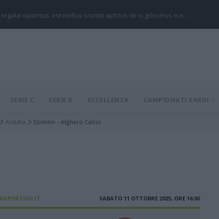
 regalai ispantus: est mellus scumiti apitzus de is giòvunus o is…
SERIE C
SERIE D
ECCELLENZA
CAMPIONATI SARDI
Andata
Stintino - Alghero Calcio
IOSPORTIVO.IT
SABATO 11 OTTOBRE 2025, ORE 16:00