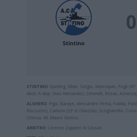
0
Stintino
STINTINO
: Sperling, Mele, Sotgiu, Marroquin, Fogli (45’ s
Abot. A disp. Diaz Hernandez, Ciminelli, Rosas, Achenz
ALGHERO
: Piga, Baraye, Alessandro Pinna, Fadda, Paol
Roccuzzo), Carboni (23’ st Olaizola), Scognamillo, Cossu 
Chessa. All. Mauro Giorico.
ARBITRO
: Lorenzo Zappino di Sassari.