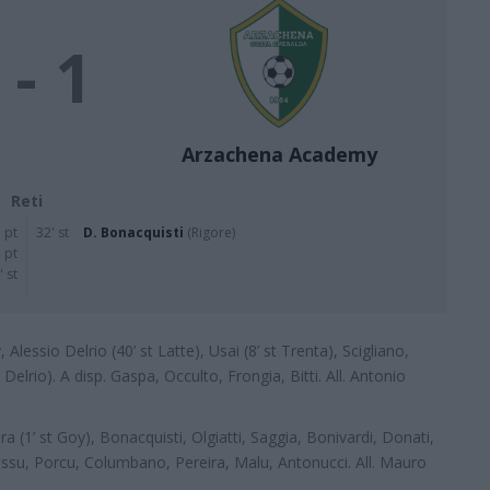
 - 1
Arzachena Academy
Reti
' pt
32' st
D. Bonacquisti
(Rigore)
' pt
' st
, Alessio Delrio (40’ st Latte), Usai (8’ st Trenta), Scigliano,
Delrio). A disp. Gaspa, Occulto, Frongia, Bitti. All. Antonio
a (1’ st Goy), Bonacquisti, Olgiatti, Saggia, Bonivardi, Donati,
ussu, Porcu, Columbano, Pereira, Malu, Antonucci. All. Mauro