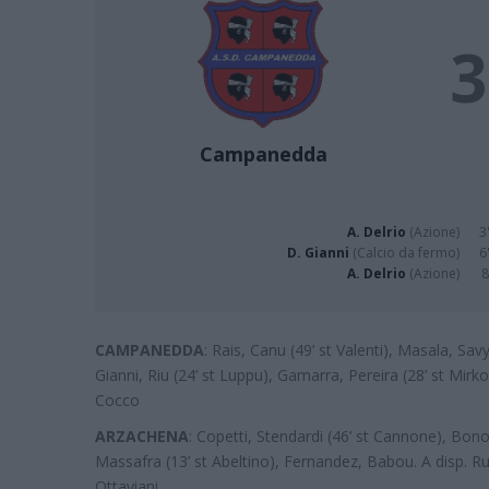
3
Campanedda
A. Delrio
(Azione)
3
D. Gianni
(Calcio da fermo)
6
A. Delrio
(Azione)
8
CAMPANEDDA
: Rais, Canu (49’ st Valenti), Masala, Savy
Gianni, Riu (24’ st Luppu), Gamarra, Pereira (28’ st Mirko 
Cocco
ARZACHENA
: Copetti, Stendardi (46’ st Cannone), Bonor
Massafra (13’ st Abeltino), Fernandez, Babou. A disp. R
Ottaviani.