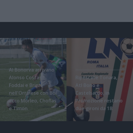
Al Bonorva arrivano
Alonso Costas,
Ripescate Tonara,
Foddai e Brizzi,
Atl Bono e
nell'Orrolese con Boi
Castelsardo, in
ecco Morleo, Choflas
Promozione restano
e Timon
due gironi da 18