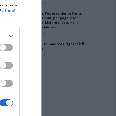
6 Ago 2026
 downstream
B’s List of
Carbonia, l'ex presidente Canu:
«Lasciai i soldi per pagare le
vertenze, Meloni si assuma le
responsabilità»
31 Lug 2026
Latte Dolce, Andrea Grigoras è il
nuovo ds
29 Lug 2026