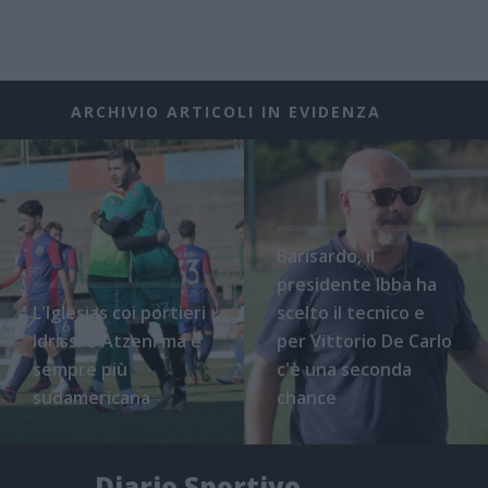
ARCHIVIO ARTICOLI IN EVIDENZA
Barisardo, il
presidente Ibba ha
L'Iglesias coi portieri
scelto il tecnico e
Idrissi e Atzeni ma è
per Vittorio De Carlo
sempre più
c'è una seconda
sudamericana
chance
Diario Sportivo