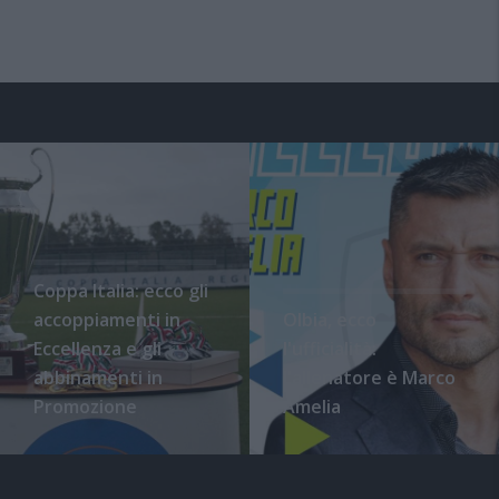
Coppa Italia: ecco gli
accoppiamenti in
Olbia, ecco
Eccellenza e gli
l'ufficialità:
abbinamenti in
l'allenatore è Marco
Promozione
Amelia