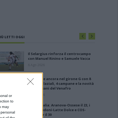
IÙ LETTI OGGI
Il Selargius rinforza il centrocampo
con Manuel Rinino e Samuele Vacca
6 Ago 2026
Le 5 sarde ancora nel girone G con 8
squadre laziali, 4 campane e la novità
dei molisani del Venafro
6 Ago 2026
sonal or
ection to
Coppa Italia: Aranova-Ossese il 23, i
ou may
derby Budoni-Latte Dolce e COS-
 personal
Monastir il 30
out of the