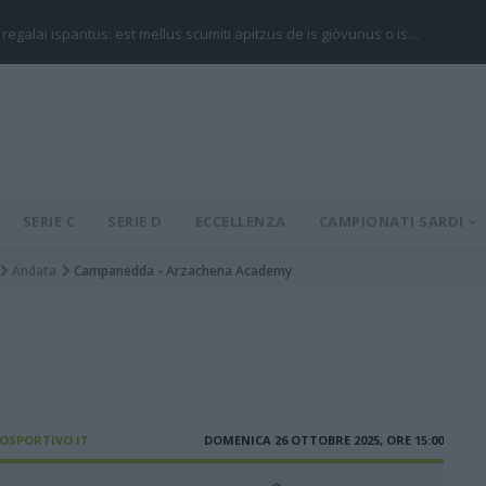
 regalai ispantus: est mellus scumiti apitzus de is giòvunus o is…
SERIE C
SERIE D
ECCELLENZA
CAMPIONATI SARDI
Andata
Campanedda - Arzachena Academy
IOSPORTIVO.IT
DOMENICA 26 OTTOBRE 2025, ORE 15:00