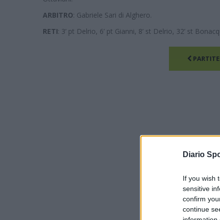
ARBITRO
: Gabriele Sari di Alghero.
RETI
: 3’ pt Delrio, 6’ pt Gianni, 8’ st Delrio, 32’ st Bonacqu
PARTITE
Diario Spo
If you wish 
sensitive in
confirm you
continue se
information 