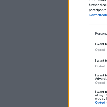
further disc
participants
Downstream 
Persona
I want t
Opted 
I want t
Opted 
I want 
Advertis
Opted 
I want t
of my P
was col
Opted 