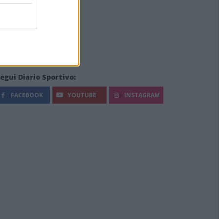
egui Diario Sportivo:
FACEBOOK
YOUTUBE
INSTAGRAM