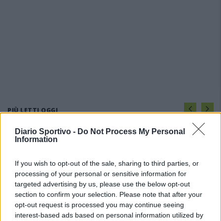
PIÙ LETTI OGGI
Diario Sportivo -
Do Not Process My Personal
Information
L'Ossese si prepara all'esordio in D: Forzati,
Cabrera, Tesio, Limongelli, Bolzicco e tanti
giovani tra i…
If you wish to opt-out of the sale, sharing to third parties, or
7 Ago 2026
processing of your personal or sensitive information for
targeted advertising by us, please use the below opt-out
Per Carbonia e Olbia si apre lo spiraglio di
section to confirm your selection. Please note that after your
ripartire dalla Seconda
opt-out request is processed you may continue seeing
7 Ago 2026
interest-based ads based on personal information utilized by