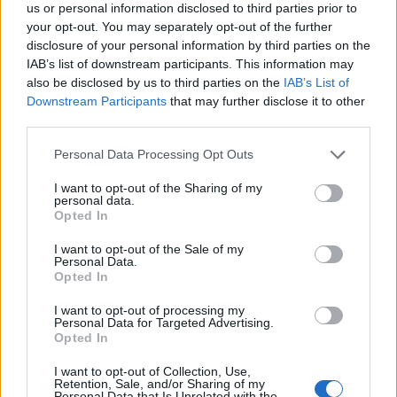
us or personal information disclosed to third parties prior to
Il Selargius rinforza il centrocampo con
your opt-out. You may separately opt-out of the further
Manuel Rinino e Samuele Vacca
disclosure of your personal information by third parties on the
6 Ago 2026
IAB’s list of downstream participants. This information may
also be disclosed by us to third parties on the
IAB’s List of
Downstream Participants
that may further disclose it to other
Definiti gli organici di Prima con l'aggiunta
third parties.
di Golfo Aranci, La Salle e Ottava, in Seconda
8 ripescaggi
Personal Data Processing Opt Outs
7 Ago 2026
I want to opt-out of the Sharing of my
Su Porto Corallo binchet s'isparègiu play-off
personal data.
contra a su Taloro Gavoi
Opted In
27 Apr 2014
I want to opt-out of the Sale of my
Personal Data.
Opted In
I want to opt-out of processing my
Personal Data for Targeted Advertising.
Opted In
I want to opt-out of Collection, Use,
Retention, Sale, and/or Sharing of my
Personal Data that Is Unrelated with the