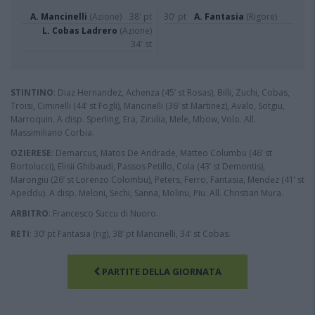
A. Mancinelli
(Azione)
38' pt
30' pt
A. Fantasia
(Rigore)
L. Cobas Ladrero
(Azione)
34' st
STINTINO
: Diaz Hernandez, Achenza (45’ st Rosas), Billi, Zuchi, Cobas,
Troisi, Ciminelli (44’ st Fogli), Mancinelli (36’ st Martinez), Avalo, Sotgiu,
Marroquin. A disp. Sperling, Era, Zirulia, Mele, Mbow, Volo. All.
Massimiliano Corbia.
OZIERESE
: Demarcus, Matos De Andrade, Matteo Columbu (46’ st
Bortolucci), Elisii Ghibaudi, Passos Petillo, Cola (43’ st Demontis),
Marongiu (26’ st Lorenzo Colombu), Peters, Ferro, Fantasia, Mendez (41’ st
Apeddu). A disp. Meloni, Sechi, Sanna, Molinu, Piu. All. Christian Mura.
ARBITRO
: Francesco Succu di Nuoro.
RETI
: 30’ pt Fantasia (rig), 38’ pt Mancinelli, 34’ st Cobas.
PARTITE DELLA GIORNATA