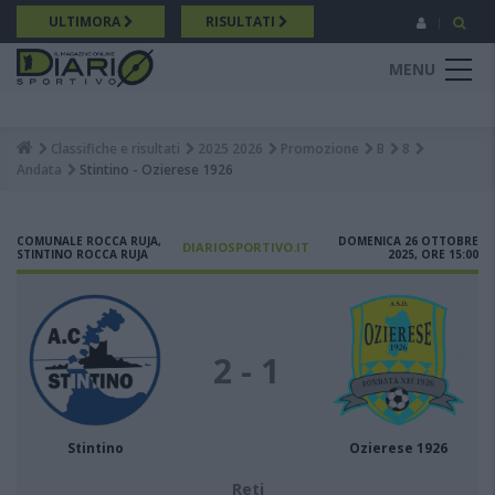
Salta
ULTIMORA
RISULTATI
al
contenuto
MENU
principale
Classifiche e risultati
2025 2026
Promozione
B
8
Breadcrumb
Andata
Stintino - Ozierese 1926
COMUNALE ROCCA RUJA,
DOMENICA 26 OTTOBRE
DIARIOSPORTIVO.IT
STINTINO ROCCA RUJA
2025, ORE 15:00
2 - 1
Stintino
Ozierese 1926
Reti