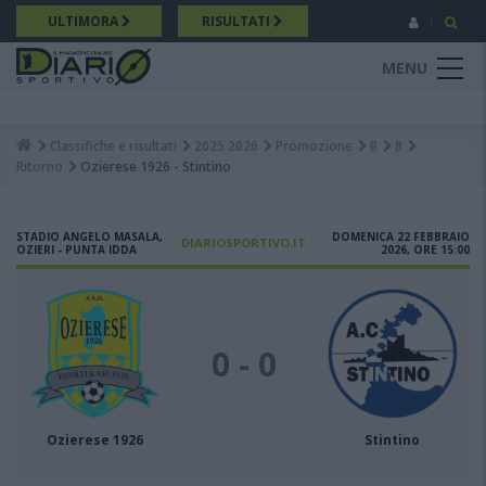
Salta
ULTIMORA
RISULTATI
al
contenuto
MENU
principale
Classifiche e risultati
2025 2026
Promozione
B
8
Breadcrumb
Ritorno
Ozierese 1926 - Stintino
STADIO ANGELO MASALA,
DOMENICA 22 FEBBRAIO
DIARIOSPORTIVO.IT
OZIERI - PUNTA IDDA
2026, ORE 15:00
0 - 0
Ozierese 1926
Stintino