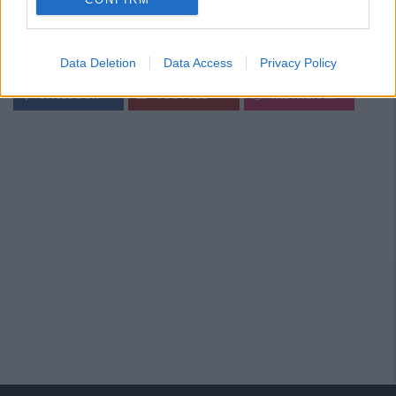
Segui Diario Sportivo:
Data Deletion
Data Access
Privacy Policy
FACEBOOK
YOUTUBE
INSTAGRAM