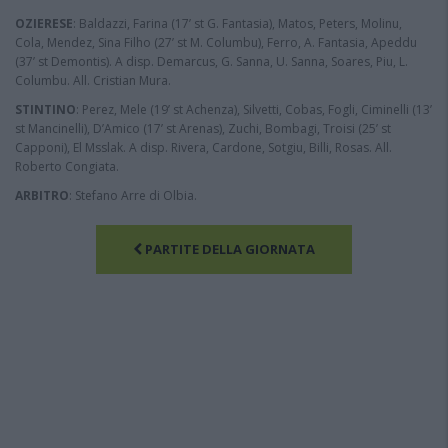
OZIERESE
: Baldazzi, Farina (17’ st G. Fantasia), Matos, Peters, Molinu,
Cola, Mendez, Sina Filho (27’ st M. Columbu), Ferro, A. Fantasia, Apeddu
(37’ st Demontis). A disp. Demarcus, G. Sanna, U. Sanna, Soares, Piu, L.
Columbu. All. Cristian Mura.
STINTINO
: Perez, Mele (19’ st Achenza), Silvetti, Cobas, Fogli, Ciminelli (13’
st Mancinelli), D’Amico (17’ st Arenas), Zuchi, Bombagi, Troisi (25’ st
Capponi), El Msslak. A disp. Rivera, Cardone, Sotgiu, Billi, Rosas. All.
Roberto Congiata.
ARBITRO
: Stefano Arre di Olbia.
PARTITE DELLA GIORNATA