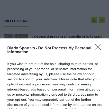
PIÙ LETTI OGGI
L'Ossese si prepara all'esordio in D: Forzati,
Cabrera, Tesio, Limongelli, Bolzicco e tanti
giovani tra i…
Diario Sportivo -
Do Not Process My Personal
7 Ago 2026
Information
Il Selargius rinforza il centrocampo con
If you wish to opt-out of the sale, sharing to third parties, or
Manuel Rinino e Samuele Vacca
processing of your personal or sensitive information for
6 Ago 2026
targeted advertising by us, please use the below opt-out
section to confirm your selection. Please note that after your
Le 5 sarde ancora nel girone G con 8 squadre
opt-out request is processed you may continue seeing
laziali, 4 campane e la novità dei molisani del
interest-based ads based on personal information utilized by
Venafro
us or personal information disclosed to third parties prior to
6 Ago 2026
your opt-out. You may separately opt-out of the further
disclosure of your personal information by third parties on the
Coppa Italia: Aranova-Ossese il 23, i derby