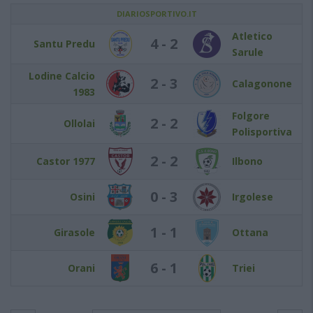
DIARIOSPORTIVO.IT
Atletico
4 - 2
Santu Predu
Sarule
Lodine Calcio
2 - 3
Calagonone
1983
Folgore
2 - 2
Ollolai
Polisportiva
2 - 2
Castor 1977
Ilbono
0 - 3
Osini
Irgolese
1 - 1
Girasole
Ottana
6 - 1
Orani
Triei