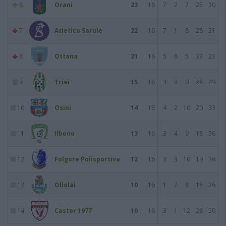
6
Orani
23
16
7
2
7
25
30
7
Atletico Sarule
22
16
7
1
8
26
31
8
Ottana
21
16
5
6
5
33
23
9
Triei
15
16
4
3
9
28
49
10
Osini
14
16
4
2
10
20
33
11
Ilbono
13
16
3
4
9
18
36
12
Folgore Polisportiva
12
16
3
3
10
19
36
13
Ollolai
10
16
1
7
8
15
26
14
Castor 1977
10
16
3
1
12
28
50