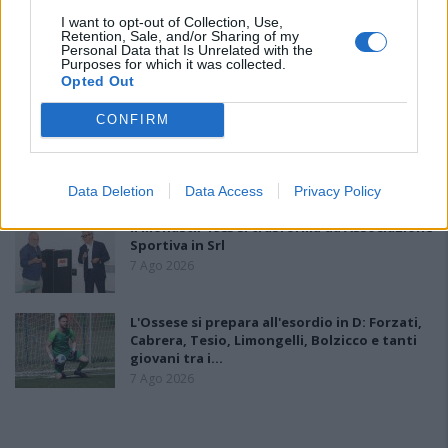
I want to opt-out of Collection, Use,
Retention, Sale, and/or Sharing of my
Il Monastir riparte dai pilastri Masia, Pinna e
Personal Data that Is Unrelated with the
Aloia, il primo acquisto è Loru
Purposes for which it was collected.
7 Ago 2026
Opted Out
CONFIRM
Gran colpo dell'Ossese, per la difesa c'è l'ex
Torres Riccardo Idda
7 Ago 2026
Data Deletion
Data Access
Privacy Policy
Il Monastir 1983 si trasforma da Associazione
Sportiva in Srl
7 Ago 2026
L'Ossese si prepara all'esordio in D: Forzati,
Cabrera, Tesio, Limongelli, Bolzicco e tanti
giovani tra i…
7 Ago 2026