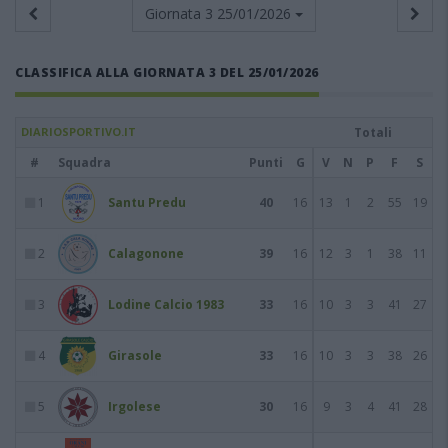
Giornata 3
25/01/2026
CLASSIFICA ALLA GIORNATA 3 DEL 25/01/2026
DIARIOSPORTIVO.IT
Totali
#
Squadra
Punti
G
V
N
P
F
S
1
Santu Predu
40
16
13
1
2
55
19
2
Calagonone
39
16
12
3
1
38
11
3
Lodine Calcio 1983
33
16
10
3
3
41
27
4
Girasole
33
16
10
3
3
38
26
5
Irgolese
30
16
9
3
4
41
28