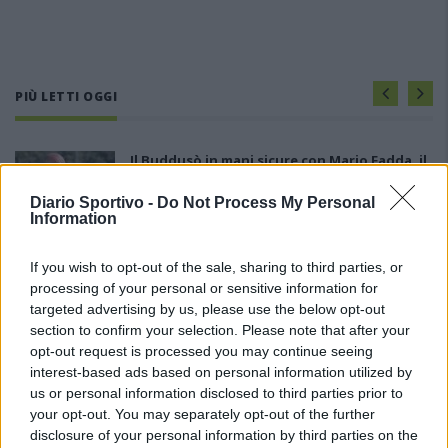
PIÙ LETTI OGGI
Il Buddusò in mani sicure con Mario Fadda, il
Monte Alma riparte da Ivano Falchi
5 Ago 2026
Diario Sportivo -
Do Not Process My Personal
Information
Le 5 sarde ancora nel girone G con 8 squadre
If you wish to opt-out of the sale, sharing to third parties, or
laziali, 4 campane e la novità dei molisani del
processing of your personal or sensitive information for
Venafro
targeted advertising by us, please use the below opt-out
6 Ago 2026
section to confirm your selection. Please note that after your
Anche il Fasano out e le ammissioni salgono
opt-out request is processed you may continue seeing
a sei, l'Ilva è la prima società tra le non
interest-based ads based on personal information utilized by
ripescate
us or personal information disclosed to third parties prior to
5 Ago 2026
your opt-out. You may separately opt-out of the further
disclosure of your personal information by third parties on the
Il Selargius rinforza il centrocampo con