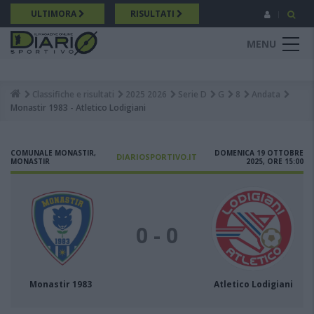
Salta
ULTIMORA
RISULTATI
al
contenuto
MENU
principale
Classifiche e risultati
2025 2026
Serie D
G
8
Andata
Breadcrumb
Monastir 1983 - Atletico Lodigiani
COMUNALE MONASTIR,
DOMENICA 19 OTTOBRE
DIARIOSPORTIVO.IT
MONASTIR
2025, ORE 15:00
0 - 0
Monastir 1983
Atletico Lodigiani