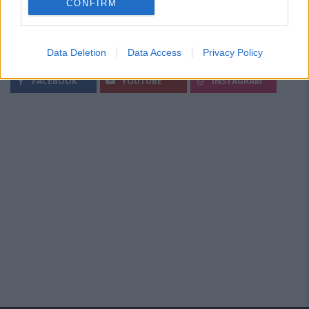
CONFIRM
Data Deletion
Data Access
Privacy Policy
Segui Diario Sportivo:
FACEBOOK
YOUTUBE
INSTAGRAM