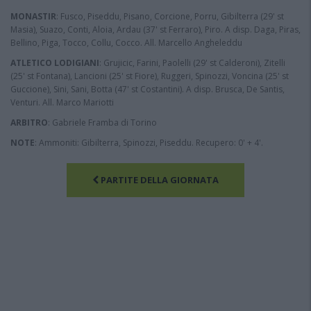
MONASTIR
: Fusco, Piseddu, Pisano, Corcione, Porru, Gibilterra (29' st
Masia), Suazo, Conti, Aloia, Ardau (37' st Ferraro), Piro. A disp. Daga, Piras,
Bellino, Piga, Tocco, Collu, Cocco. All. Marcello Angheleddu
ATLETICO LODIGIANI
: Grujicic, Farini, Paolelli (29' st Calderoni), Zitelli
(25' st Fontana), Lancioni (25' st Fiore), Ruggeri, Spinozzi, Voncina (25' st
Guccione), Sini, Sani, Botta (47' st Costantini). A disp. Brusca, De Santis,
Venturi. All. Marco Mariotti
ARBITRO
: Gabriele Framba di Torino
NOTE
: Ammoniti: Gibilterra, Spinozzi, Piseddu. Recupero: 0' + 4'.
PARTITE DELLA GIORNATA