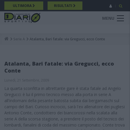
Salta
ULTIMORA
RISULTATI
al
contenuto
MENU
principale
Serie A
Atalanta, Bari fatale: via Gregucci, ecco Conte
Breadcrumb
Atalanta, Bari fatale: via Gregucci, ecco
Conte
Lunedì, 21 Settembre, 2009
La quarta sconfitta in altrettante gare è stata fatale ad Angelo
Gregucci: è lui il primo tecnico messo alla porta in serie A
all'indomani della pesante batosta subita dai bergamaschi sul
campo del Bari. Curioso incrocio, sarà l'ex allenatore dei pugliesi
Antonio Conte, condottiero dei biancorossi nella scalata alla
serie A della scorsa stagione, a prendere il posto del tecnico dei
lombardi, fanalini di coda del massimo campionato. Conte trova