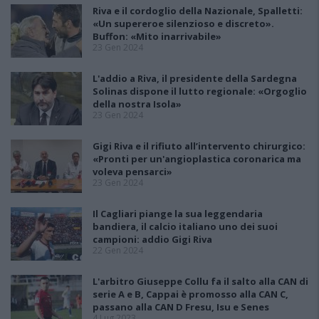
Riva e il cordoglio della Nazionale, Spalletti:
«Un supereroe silenzioso e discreto».
Buffon: «Mito inarrivabile»
23 Gen 2024
L'addio a Riva, il presidente della Sardegna
Solinas dispone il lutto regionale: «Orgoglio
della nostra Isola»
23 Gen 2024
Gigi Riva e il rifiuto all’intervento chirurgico:
«Pronti per un'angioplastica coronarica ma
voleva pensarci»
23 Gen 2024
Il Cagliari piange la sua leggendaria
bandiera, il calcio italiano uno dei suoi
campioni: addio Gigi Riva
22 Gen 2024
L'arbitro Giuseppe Collu fa il salto alla CAN di
serie A e B, Cappai è promosso alla CAN C,
passano alla CAN D Fresu, Isu e Senes
4 Lug 2023