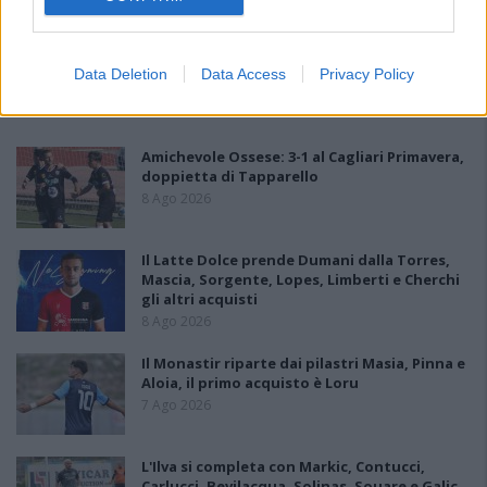
Data Deletion
Data Access
Privacy Policy
PIÙ LETTI OGGI
Amichevole Ossese: 3-1 al Cagliari Primavera,
doppietta di Tapparello
8 Ago 2026
Il Latte Dolce prende Dumani dalla Torres,
Mascia, Sorgente, Lopes, Limberti e Cherchi
gli altri acquisti
8 Ago 2026
Il Monastir riparte dai pilastri Masia, Pinna e
Aloia, il primo acquisto è Loru
7 Ago 2026
L'Ilva si completa con Markic, Contucci,
Carlucci, Bevilacqua, Solinas, Souare e Galic