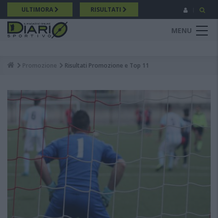
Salta
ULTIMORA
RISULTATI
al
contenuto
MENU
principale
Promozione
Risultati Promozione e Top 11
Breadcrumb