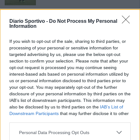
L'Antiochense prende Caddeo e Doneddu,
Arborea e Tharros ripartono dai tecnici
Diario Sportivo -
Do Not Process My Personal
Firinu e Frongia
Information
2 Ago 2026
If you wish to opt-out of the sale, sharing to third parties, or
La matricola Macomer prende il portiere
processing of your personal or sensitive information for
Fadda, altro colpo Coghinas con Samuele
targeted advertising by us, please use the below opt-out
Pinna
2 Ago 2026
section to confirm your selection. Please note that after your
opt-out request is processed you may continue seeing
Nasce l'Arbus Guspini Costa Verde, Garau:
interest-based ads based on personal information utilized by
«Vogliamo rappresentare con orgoglio
us or personal information disclosed to third parties prior to
l’intero territorio»
your opt-out. You may separately opt-out of the further
31 Lug 2026
disclosure of your personal information by third parties on the
IAB’s list of downstream participants. This information may
Il Sant'Elena si riprende il difensore Mancusi
also be disclosed by us to third parties on the
IAB’s List of
28 Lug 2026
Downstream Participants
that may further disclose it to other
third parties.
Personal Data Processing Opt Outs