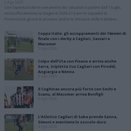
5 Ago 2026
Con l'apertura dei tesseramenti dei calciatori a partire dall'1 luglio,
inizia ufficialmente la stagione 2026-27 e per le squadre di
Promozione girone B arrivano anche le chiusure delle trattative…
Coppa Italia: gli accoppiamenti dei 16esimi di
finale con i derby a Cagliari, Sassari e
Macomer
5 Ago 2026
Colpo dell'Uta con Pisano e arriva anche
Serra, tripletta Cus Cagliari con Piroddi,
Angiargia e Nenna
5 Ago 2026
Il Coghinas ancora più forte con Sechi e
Scanu, al Macomer arriva Bonfigli
5 Ago 2026
L'Atletico Cagliari di Saba prende Sanna,
Simoni e mantiene lo zoccolo duro
4 Ago 2026